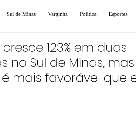
Sul de Minas
Varginha
Política
Esportes
COLUNISTAS
DIGITAL
Coluna: Opinião - Luiz F
cresce 123% em duas
 no Sul de Minas, mas
na: SindJori
Internacional
Coluna Jurídica
Aler
 é mais favorável que
Recentes
Coluna Arte e Cultura em Ação
POLICIAL
Prevenção em Pauta
Tecnologia
Economia
e