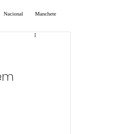
Nacional
Manchete
ernando Alf
Sindjori
ta Digital
 em
ducaçao
Educação