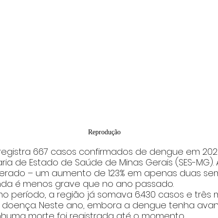
Reprodução
á registra 667 casos confirmados de dengue em 202
ria de Estado de Saúde de Minas Gerais (SES-MG). 
lerado – um aumento de 123% em apenas duas sem
inda é menos grave que no ano passado.
o período, a região já somava 6.430 casos e três 
a doença. Neste ano, embora a dengue tenha ava
huma morte foi registrada até o momento.