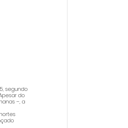
5, segundo 
Apesar do 
anas –, a 
mortes 
nçado 