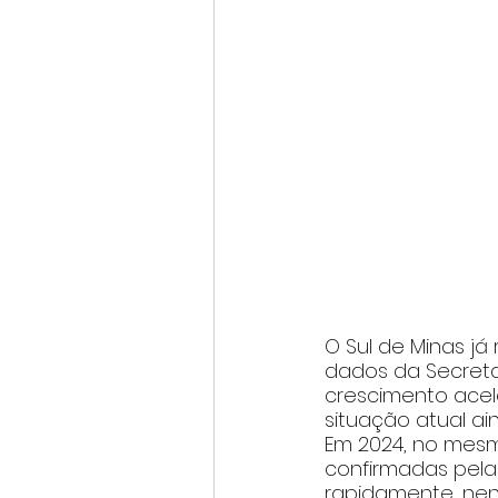
O Sul de Minas j
dados da Secreta
crescimento ace
situação atual a
Em 2024, no mesm
confirmadas pel
rapidamente, nen