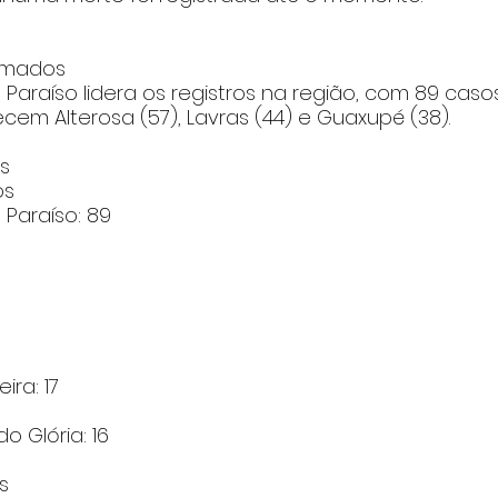
irmados
Paraíso lidera os registros na região, com 89 caso
em Alterosa (57), Lavras (44) e Guaxupé (38).
s 
os
Paraíso: 89
ra: 17
o Glória: 16
s 