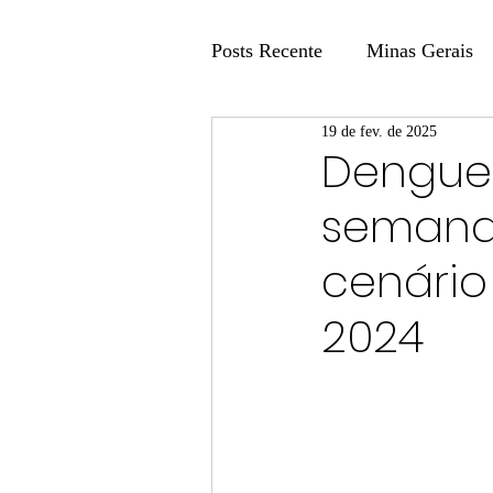
Posts Recente
Minas Gerais
19 de fev. de 2025
Coluna Fatos e Versões
Dengue 
semanas
Coluna: Agenda 21
Colu
cenário
Publicidade Legal
Post 
2024
Coluna Minasul em Pauta
Unis
Região
Carros