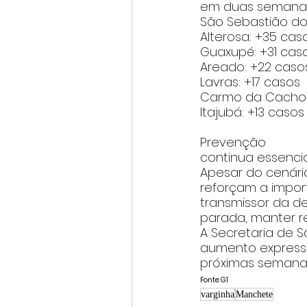
em duas semana
São Sebastião do
Alterosa: +35 cas
Guaxupé: +31 cas
Areado: +22 caso
Lavras: +17 casos
Carmo da Cachoei
Itajubá: +13 casos
Prevenção 
continua essencia
Apesar do cenári
reforçam a impor
transmissor da d
parada, manter r
A Secretaria de 
aumento expressi
próximas semana
Fonte: G1
varginha
Manchete