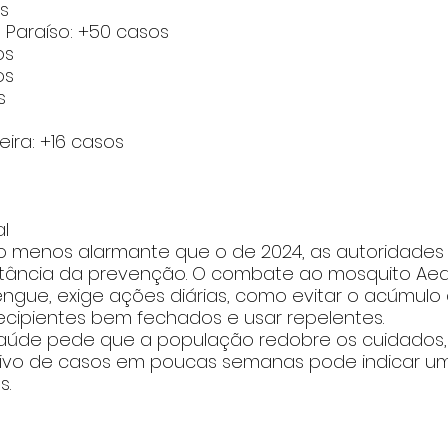
s
 Paraíso: +50 casos
os
os
s
ra: +16 casos
l
o menos alarmante que o de 2024, as autoridades
tância da prevenção. O combate ao mosquito Aede
engue, exige ações diárias, como evitar o acúmulo
ecipientes bem fechados e usar repelentes.
Saúde pede que a população redobre os cuidados, 
vo de casos em poucas semanas pode indicar um 
s.