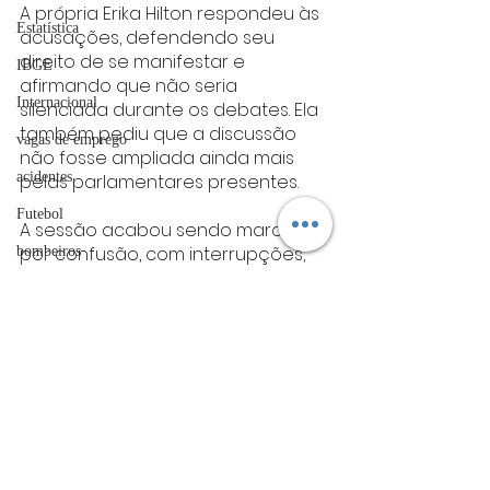
A própria Erika Hilton respondeu às 
Estatística
acusações, defendendo seu 
direito de se manifestar e 
IBGE
afirmando que não seria 
Internacional
silenciada durante os debates. Ela 
também pediu que a discussão 
vagas de emprego
não fosse ampliada ainda mais 
acidentes
pelas parlamentares presentes.
Futebol
A sessão acabou sendo marcada 
por confusão, com interrupções, 
bombeiros
discussão entre participantes e 
artigo
até a retirada de um visitante 
após tumulto no local.
TRT
política
Politica
divulgação
Política
FADIVA
agro
OAB Varginha