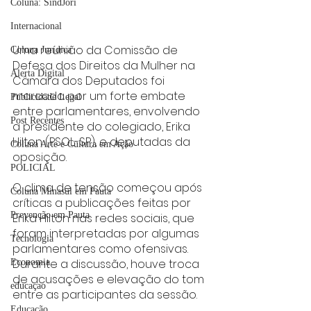
Coluna: SindJori
Internacional
Uma reunião da Comissão de 
Coluna Jurídica
Defesa dos Direitos da Mulher na 
Alerta Digital
Câmara dos Deputados foi 
marcada por um forte embate 
Publicidade Legal
entre parlamentares, envolvendo 
Post Recentes
a presidente do colegiado, Erika 
Hilton (PSOL-SP), e deputadas da 
Coluna Arte e Cultura em Ação
oposição.
POLICIAL
O clima de tensão começou após 
Coluna Minasul em Pauta
críticas a publicações feitas por 
Prevenção em Pauta
Erika Hilton nas redes sociais, que 
foram interpretadas por algumas 
Tecnologia
parlamentares como ofensivas. 
Durante a discussão, houve troca 
Economia
de acusações e elevação do tom 
educaçao
entre as participantes da sessão.
Educação