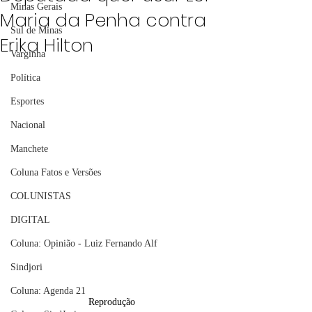
Minas Gerais
Maria da Penha contra
Sul de Minas
Erika Hilton
Varginha
Política
Esportes
Nacional
Manchete
Coluna Fatos e Versões
COLUNISTAS
DIGITAL
Coluna: Opinião - Luiz Fernando Alf
Sindjori
Coluna: Agenda 21
Reprodução