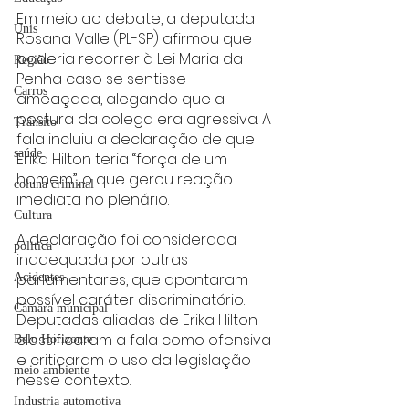
Em meio ao debate, a deputada 
Unis
Rosana Valle (PL-SP) afirmou que 
poderia recorrer à Lei Maria da 
Região
Penha caso se sentisse 
Carros
ameaçada, alegando que a 
postura da colega era agressiva. A 
Trânsito
fala incluiu a declaração de que 
saúde
Erika Hilton teria “força de um 
homem”, o que gerou reação 
coluna criminal
imediata no plenário.
Cultura
A declaração foi considerada 
politica
inadequada por outras 
parlamentares, que apontaram 
Acidentes
possível caráter discriminatório. 
Câmara municipal
Deputadas aliadas de Erika Hilton 
classificaram a fala como ofensiva 
Belo Horizonte
e criticaram o uso da legislação 
meio ambiente
nesse contexto.
Industria automotiva