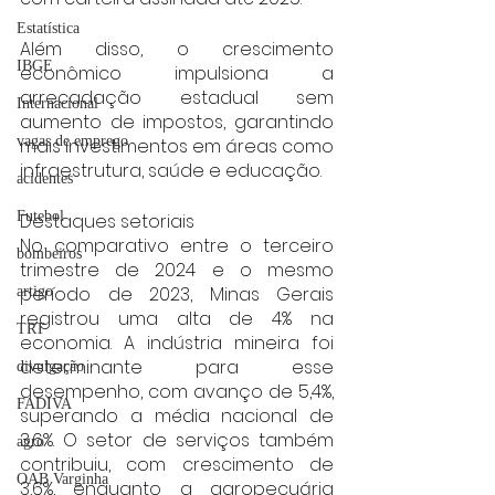
Estatística
Além disso, o crescimento 
IBGE
econômico impulsiona a 
arrecadação estadual sem 
Internacional
aumento de impostos, garantindo 
vagas de emprego
mais investimentos em áreas como 
infraestrutura, saúde e educação.
acidentes
Futebol
Destaques setoriais
No comparativo entre o terceiro 
bombeiros
trimestre de 2024 e o mesmo 
período de 2023, Minas Gerais 
artigo
registrou uma alta de 4% na 
TRT
economia. A indústria mineira foi 
determinante para esse 
divulgação
desempenho, com avanço de 5,4%, 
FADIVA
superando a média nacional de 
3,6%. O setor de serviços também 
agro
contribuiu, com crescimento de 
OAB Varginha
3,6%, enquanto a agropecuária 