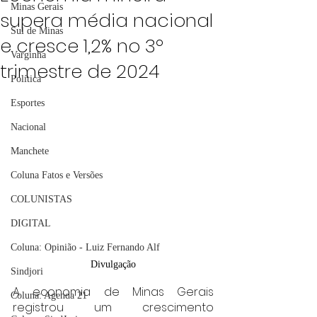
Minas Gerais
supera média nacional
Sul de Minas
e cresce 1,2% no 3º
Varginha
trimestre de 2024
Política
Esportes
Nacional
Manchete
Coluna Fatos e Versões
COLUNISTAS
DIGITAL
Coluna: Opinião - Luiz Fernando Alf
Divulgação
Sindjori
A economia de Minas Gerais 
Coluna: Agenda 21
registrou um crescimento 