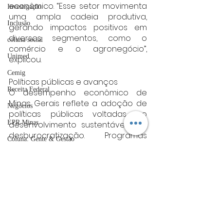
econômico. “Esse setor movimenta 
Investigação
uma ampla cadeia produtiva, 
Inclusão
gerando impactos positivos em 
diversos segmentos, como o 
coluna social
comércio e o agronegócio”, 
Unimed
explicou.
Cemig
Políticas públicas e avanços
Receita Federal
O desempenho econômico de 
Minas Gerais reflete a adoção de 
Negócios
políticas públicas voltadas ao 
EPR Minas
desenvolvimento sustentável e à 
desburocratização. Programas 
Coluna: Gente & Gestão
como o “Minas Livre para Crescer”, 
que simplifica o 
ACIV
empreendedorismo, e o “Compete 
Guarda Municipal
Minas”, que fomenta a inovação no 
setor produtivo, são exemplos de 
Sebrae
iniciativas que contribuem para o 
UFLA
crescimento do estado.