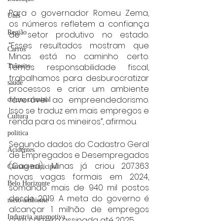
Para o governador Romeu Zema, 
Unis
os números refletem a confiança 
Região
do setor produtivo no estado. 
“Esses resultados mostram que 
Carros
Minas está no caminho certo. 
Temos responsabilidade fiscal, 
Trânsito
trabalhamos para desburocratizar 
saúde
processos e criar um ambiente 
favorável ao empreendedorismo. 
coluna criminal
Isso se traduz em mais empregos e 
Cultura
renda para os mineiros”, afirmou.
politica
Segundo dados do Cadastro Geral 
Acidentes
de Empregados e Desempregados 
(Caged), Minas já criou 207.363 
Câmara municipal
novas vagas formais em 2024, 
Belo Horizonte
somando mais de 940 mil postos 
desde 2019. A meta do governo é 
meio ambiente
alcançar 1 milhão de empregos 
Industria automotiva
com carteira assinada até 2025.