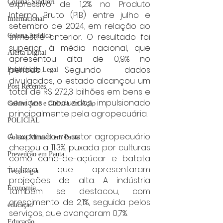
Coluna: SindJori
expressivo de 1,2% no Produto 
Interno Bruto (PIB) entre julho e 
Internacional
setembro de 2024, em relação ao 
trimestre anterior. O resultado foi 
Coluna Jurídica
superior à média nacional, que 
Alerta Digital
apresentou alta de 0,9% no 
período. Segundo dados 
Publicidade Legal
divulgados, o estado alcançou um 
Post Recentes
total de R$ 272,3 bilhões em bens e 
serviços produzidos, impulsionado 
Coluna Arte e Cultura em Ação
principalmente pela agropecuária.
POLICIAL
A expansão no setor agropecuário 
Coluna Minasul em Pauta
chegou a 11,3%, puxada por culturas 
Prevenção em Pauta
como cana-de-açúcar e batata 
inglesa, que apresentaram 
Tecnologia
projeções de alta. A indústria 
Economia
também se destacou, com 
crescimento de 2,1%, seguida pelos 
educaçao
serviços, que avançaram 0,7%.
Educação