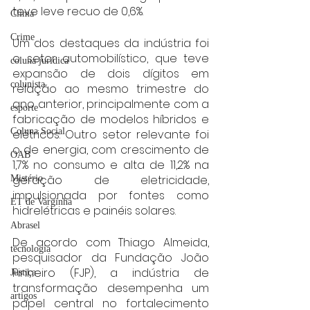
teve leve recuo de 0,6%.
Clima
Crime
Um dos destaques da indústria foi 
o setor automobilístico, que teve 
coluna juridica
expansão de dois dígitos em 
colunista
relação ao mesmo trimestre do 
ano anterior, principalmente com a 
esporte
fabricação de modelos híbridos e 
Coluna Social
elétricos. Outro setor relevante foi 
o de energia, com crescimento de 
OAB
1,7% no consumo e alta de 11,2% na 
geração de eletricidade, 
Mistério
impulsionada por fontes como 
ET de Varginha
hidrelétricas e painéis solares.
Abrasel
De acordo com Thiago Almeida, 
tecnologia
pesquisador da Fundação João 
Pinheiro (FJP), a indústria de 
Justiça
transformação desempenha um 
artigos
papel central no fortalecimento 