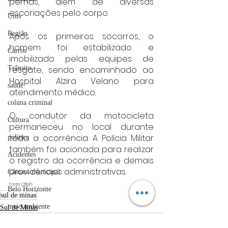
pernas, além de diversas 
escoriações pelo corpo.
Unis
Região
Após os primeiros socorros, o 
homem foi estabilizado e 
Carros
imobilizado pelas equipes de 
Trânsito
resgate, sendo encaminhado ao 
Hospital Alzira Velano para 
saúde
atendimento médico.
coluna criminal
O condutor da motocicleta 
Cultura
permaneceu no local durante 
toda a ocorrência. A Polícia Militar 
politica
também foi acionada para realizar 
Acidentes
o registro da ocorrência e demais 
providências administrativas.
Câmara municipal
Fonte: CBMG
Belo Horizonte
sul de minas
meio ambiente
Sul de Minas
Industria automotiva