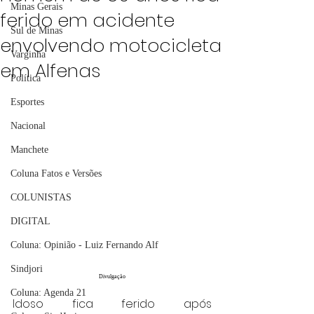
Minas Gerais
ferido em acidente
Sul de Minas
envolvendo motocicleta
Varginha
em Alfenas
Política
Esportes
Nacional
Manchete
Coluna Fatos e Versões
COLUNISTAS
DIGITAL
Coluna: Opinião - Luiz Fernando Alf
Sindjori
Divulgação
Coluna: Agenda 21
Idoso fica ferido após 