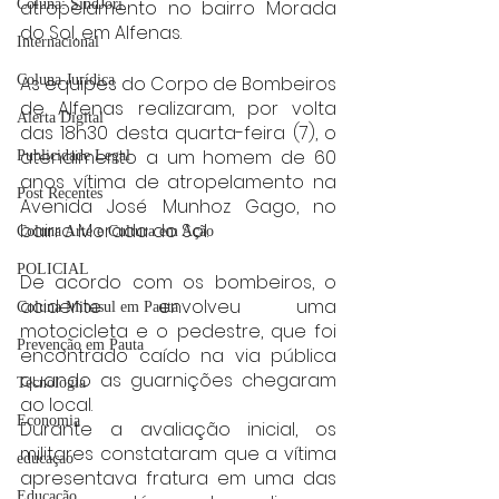
Coluna: SindJori
atropelamento no bairro Morada 
do Sol, em Alfenas.
Internacional
Coluna Jurídica
As equipes do Corpo de Bombeiros 
de Alfenas realizaram, por volta 
Alerta Digital
das 18h30 desta quarta-feira (7), o 
atendimento a um homem de 60 
Publicidade Legal
anos vítima de atropelamento na 
Post Recentes
Avenida José Munhoz Gago, no 
bairro Morada do Sol.
Coluna Arte e Cultura em Ação
POLICIAL
De acordo com os bombeiros, o 
acidente envolveu uma 
Coluna Minasul em Pauta
motocicleta e o pedestre, que foi 
Prevenção em Pauta
encontrado caído na via pública 
quando as guarnições chegaram 
Tecnologia
ao local.
Economia
Durante a avaliação inicial, os 
militares constataram que a vítima 
educaçao
apresentava fratura em uma das 
Educação