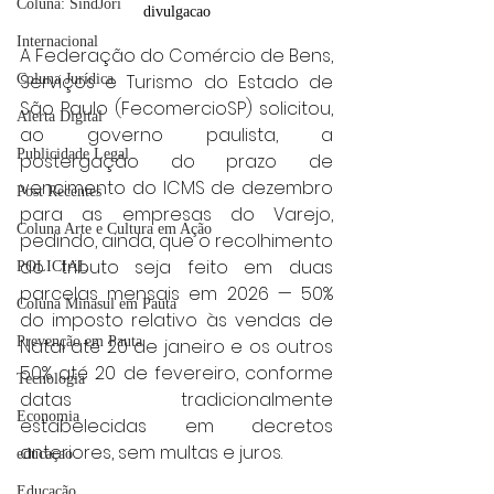
Coluna: SindJori
divulgacao
Internacional
A Federação do Comércio de Bens, 
Serviços e Turismo do Estado de 
Coluna Jurídica
São Paulo (FecomercioSP) solicitou, 
Alerta Digital
ao governo paulista, a 
Publicidade Legal
postergação do prazo de 
vencimento do ICMS de dezembro 
Post Recentes
para as empresas do Varejo, 
Coluna Arte e Cultura em Ação
pedindo, ainda, que o recolhimento 
do tributo seja feito em duas 
POLICIAL
parcelas mensais em 2026 — 50% 
Coluna Minasul em Pauta
do imposto relativo às vendas de 
Prevenção em Pauta
Natal até 20 de janeiro e os outros 
50% até 20 de fevereiro, conforme 
Tecnologia
datas tradicionalmente 
Economia
estabelecidas em decretos 
anteriores, sem multas e juros.
educaçao
Educação