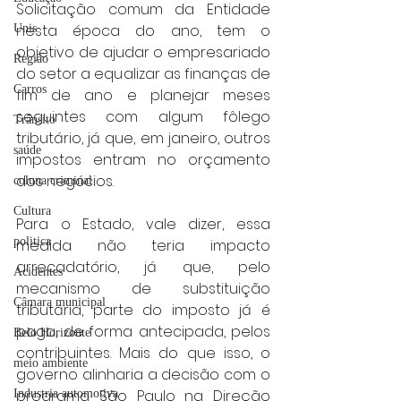
Solicitação comum da Entidade 
nesta época do ano, tem o 
Unis
objetivo de ajudar o empresariado 
Região
do setor a equalizar as finanças de 
Carros
fim de ano e planejar meses 
seguintes com algum fôlego 
Trânsito
tributário, já que, em janeiro, outros 
saúde
impostos entram no orçamento 
dos negócios.
coluna criminal
Cultura
Para o Estado, vale dizer, essa 
politica
medida não teria impacto 
arrecadatório, já que, pelo 
Acidentes
mecanismo de substituição 
Câmara municipal
tributária, parte do imposto já é 
paga, de forma antecipada, pelos 
Belo Horizonte
contribuintes. Mais do que isso, o 
meio ambiente
governo alinharia a decisão com o 
programa São Paulo na Direção 
Industria automotiva