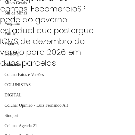
Minas Gerais
contas: FecomercioSP
Sul de Minas
pede ao governo
Varginha
estadual que postergue
Política
ICMS de dezembro do
Esportes
varejo para 2026 em
Nacional
duas parcelas
Manchete
Coluna Fatos e Versões
COLUNISTAS
DIGITAL
Coluna: Opinião - Luiz Fernando Alf
Sindjori
Coluna: Agenda 21