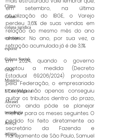
mais estruturado. Vale lembrar que, 
Clima
em setembro, na última 
atualização do IBGE, o Varejo 
Crime
perdeu 3,6% de suas vendas em 
coluna juridica
relação ao mesmo mês do ano 
anterior. No ano, por sua vez, a 
colunista
retração acumulada já é de 3,1%.
esporte
Coluna Social
Em 2024, quando o governo 
acatou a medida (Decreto 
OAB
Estadual 69.206/2024) proposta 
Mistério
pela Federação, o empresariado 
varejista não apenas conseguiu 
ET de Varginha
quitar os tributos dentro do prazo, 
Abrasel
como ainda pôde se planejar 
melhor para os meses seguintes. O 
tecnologia
pedido foi feito diretamente ao 
Justiça
secretário da Fazenda e 
artigos
Planejamento de São Paulo, Samuel 