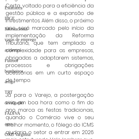
Certa, voltado para a eficiência da 
Estatística
gestão pública e a expansão de 
IBGE
investimentos. Além disso, o próximo 
ano será marcado pelo início da 
Internacional
implementação da Reforma 
vagas de emprego
Tributária, que tem ampliado a 
complexidade para as empresas, 
acidentes
obrigadas a adaptarem sistemas, 
Futebol
processos e obrigações 
bombeiros
acessórias em um curto espaço 
de tempo.
artigo
TRT
Já para o Varejo, a postergação 
viria em boa hora: como o fim do 
divulgação
ano marca as festas tradicionais, 
FADIVA
quando o Comércio vive o seu 
melhor momento, o fôlego do ICMS 
agro
ajudaria o setor a entrar em 2026 
OAB Varginha