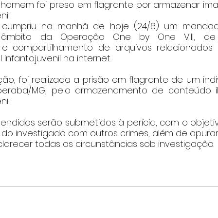
homem foi preso em flagrante por armazenar ima
il.
al cumpriu na manhã de hoje (24/6) um manda
 âmbito da Operação One by One VIII, de
e compartilhamento de arquivos relacionados
infantojuvenil na internet.
o, foi realizada a prisão em flagrante de um indi
eraba/MG, pelo armazenamento de conteúdo ilí
il.
endidos serão submetidos à perícia, com o objetivo
s do investigado com outros crimes, além de apurar
clarecer todas as circunstâncias sob investigação.