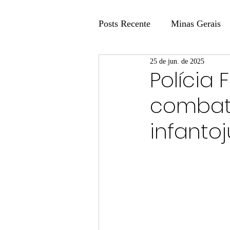
Posts Recente
Minas Gerais
25 de jun. de 2025
Coluna Fatos e Versões
Polícia
combat
Coluna: Agenda 21
Colu
infantoj
Publicidade Legal
Post 
Coluna Minasul em Pauta
Unis
Região
Carros