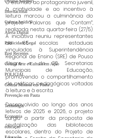
O estímulo ao protagonismo juvenil, 
Coluna: SindJori
à criatividade e ao incentivo à 
Internacional
leitura marcou a culminância do 
projeto “Palavras que Contam”, 
Coluna Jurídica
realizada nesta quarta-feira (27/5). 
Alerta Digital
A iniciativa reuniu representantes 
de 65 escolas estaduais 
Publicidade Legal
vinculadas à Superintendência 
Post Recentes
Regional de Ensino (SRE) de Pouso 
Alegre e de 30 Secretarias 
Coluna Arte e Cultura em Ação
Municipais de Educação, 
POLICIAL
promovendo o compartilhamento 
de práticas pedagógicas voltadas 
Coluna Minasul em Pauta
à leitura e à escrita.
Prevenção em Pauta
Desenvolvido ao longo dos anos 
Tecnologia
letivos de 2025 e 2026, o projeto 
Economia
surgiu a partir da proposta de 
revitalização das bibliotecas 
educaçao
escolares, dentro do Projeto de 
Educação