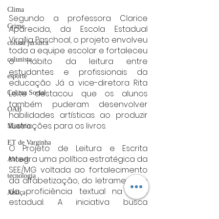
Clima
Segundo a professora Clarice 
Crime
Aparecida, da Escola Estadual 
Virgília Paschoal, o projeto envolveu 
coluna juridica
toda a equipe escolar e fortaleceu 
o hábito da leitura entre 
colunista
estudantes e profissionais da 
esporte
educação. Já a vice-diretora Rita 
Leite destacou que os alunos 
Coluna Social
também puderam desenvolver 
OAB
habilidades artísticas ao produzir 
ilustrações para os livros.
Mistério
ET de Varginha
O Projeto de Leitura e Escrita 
integra uma política estratégica da 
Abrasel
SEE/MG voltada ao fortalecimento 
tecnologia
da alfabetização, do letramento e 
da proficiência textual na rede 
Justiça
estadual. A iniciativa busca 
artigos
melhorar o desempenho em 