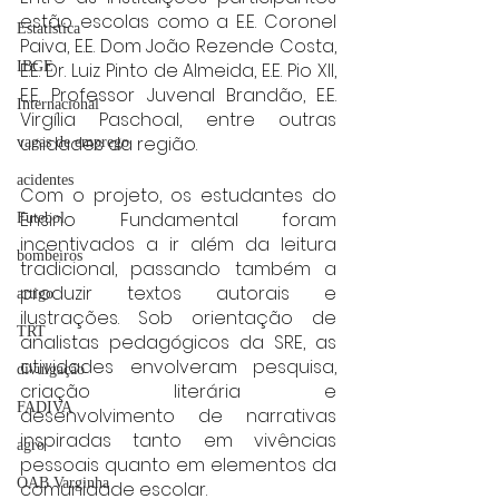
estão escolas como a E.E. Coronel 
Estatística
Paiva, E.E. Dom João Rezende Costa, 
E.E. Dr. Luiz Pinto de Almeida, E.E. Pio XII, 
IBGE
E.E. Professor Juvenal Brandão, E.E. 
Internacional
Virgília Paschoal, entre outras 
unidades da região.
vagas de emprego
acidentes
Com o projeto, os estudantes do 
Ensino Fundamental foram 
Futebol
incentivados a ir além da leitura 
bombeiros
tradicional, passando também a 
produzir textos autorais e 
artigo
ilustrações. Sob orientação de 
TRT
analistas pedagógicos da SRE, as 
atividades envolveram pesquisa, 
divulgação
criação literária e 
FADIVA
desenvolvimento de narrativas 
inspiradas tanto em vivências 
agro
pessoais quanto em elementos da 
OAB Varginha
comunidade escolar.