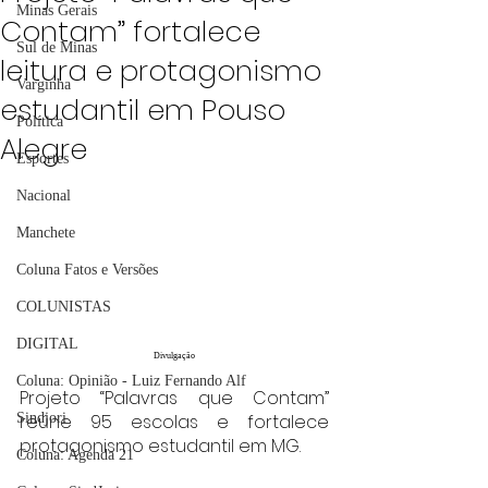
Minas Gerais
Contam” fortalece
Sul de Minas
leitura e protagonismo
Varginha
estudantil em Pouso
Política
Alegre
Esportes
Nacional
Manchete
Coluna Fatos e Versões
COLUNISTAS
DIGITAL
Divulgação
Coluna: Opinião - Luiz Fernando Alf
Projeto “Palavras que Contam” 
reúne 95 escolas e fortalece 
Sindjori
protagonismo estudantil em MG.
Coluna: Agenda 21