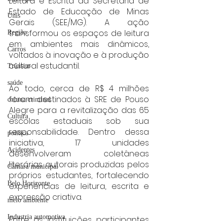
Leitura e Escrita da Secretaria de 
Estado de Educação de Minas 
Unis
Gerais (SEE/MG). A ação 
transformou os espaços de leitura 
Região
em ambientes mais dinâmicos, 
Carros
voltados à inovação e à produção 
cultural estudantil.
Trânsito
saúde
Ao todo, cerca de R$ 4 milhões 
foram destinados à SRE de Pouso 
coluna criminal
Alegre para a revitalização das 65 
Cultura
escolas estaduais sob sua 
responsabilidade. Dentro dessa 
politica
iniciativa, 17 unidades 
Acidentes
desenvolveram coletâneas 
literárias autorais produzidas pelos 
Câmara municipal
próprios estudantes, fortalecendo 
Belo Horizonte
experiências de leitura, escrita e 
expressão criativa.
meio ambiente
Industria automotiva
Entre as instituições participantes 