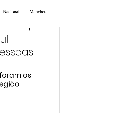
Nacional
Manchete
ernando Alf
Sindjori
ul
pessoas
ta Digital
foram os 
região
ducaçao
Educação