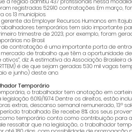
e a região admitiu 437 profissionais nessa modali
ram registradas 52.910 contratações. Em março, fo
 os 13 municípios.
 gerente da Employer Recursos Humanos em Itajub
rabalhadores temporários tem sido importante pa
imeiro trimestre de 2023, por exemplo, foram gera
orárias no Brasil.
 de contratação é uma importante porta de entra
 mercado de trabalho que têm a oportunidade de
ivos”, diz. A estimativa da Associação Brasileira d
RTTEM) é de que sejam geradas 530 mil vagas temp
maio e junho) deste ano. 
lhador Temporário   
mporária, o trabalhador tem anotação em carteira 
egislação 6.019/1974. Dentre os direitos, estão inclu
as extras, descanso semanal remunerado, 13º salár
período trabalhado. Ele recebe 8% dos seus provent
 como temporário conta como contribuição para a
le ressaltar que na legislação, o trabalhador temp
r até 180 dias, com possibilidade de prorrogação p