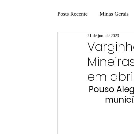
Posts Recente
Minas Gerais
21 de jun. de 2023
Coluna Fatos e Versões
Varginh
Mineira
Coluna: Agenda 21
Colu
em abri
Publicidade Legal
Post 
Pouso Aleg
municí
Coluna Minasul em Pauta
Unis
Região
Carros