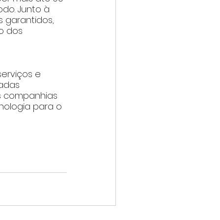
do. Junto à 
 garantidos, 
o dos 
erviços e 
adas 
s companhias 
nologia para o 