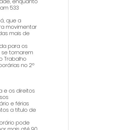
dade, enquanto 
ram 533 
á, que a 
ra movimentar 
das mais de 
da para os 
 se tornarem 
o Trabalho 
orárias no 2º 
e os direitos 
sos 
io e férias 
os a título de 
 
orário pode 
or mais até 90 