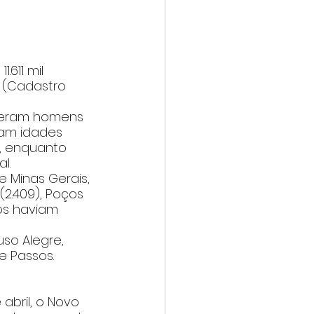
611 mil 
 (Cadastro 
 eram homens 
ham idades 
), enquanto 
l. 
Minas Gerais, 
2.409), Poços 
ios haviam 
uso Alegre, 
e Passos.
bril, o Novo 