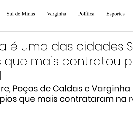
Sul de Minas
Varginha
Política
Esportes
COLUNISTAS
DIGITAL
Coluna: Opinião - Luiz F
a é uma das cidades S
s que mais contratou 
na: SindJori
Internacional
Coluna Jurídica
Aler
l
Recentes
Coluna Arte e Cultura em Ação
POLICIAL
re, Poços de Caldas e Varginha 
pios que mais contrataram na 
Prevenção em Pauta
Tecnologia
Economia
e