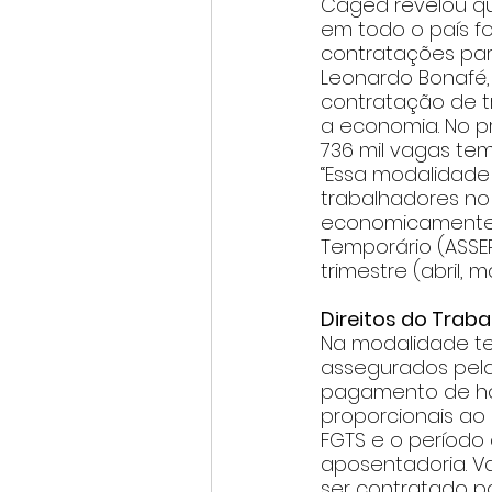
Caged revelou qu
em todo o país fo
contratações para
Leonardo Bonafé,
contratação de t
a economia. No pr
736 mil vagas temp
“Essa modalidade
trabalhadores no
economicamente at
Temporário (ASSE
trimestre (abril, 
Direitos do Traba
Na modalidade te
assegurados pela l
pagamento de hor
proporcionais ao 
FGTS e o período
aposentadoria. Va
ser contratado po