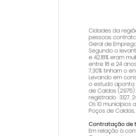
Cidades da região
pessoas contrata
Geral de Empreg
Segundo o levant
e 42,18% eram mul
entre 18 e 24 ano
7,30% tinham o en
Levando em consi
o estudo aponta 
de Caldas (2.975)
registrado  3.127,
Os 10 municípios a
Poços de Caldas, 
Contratação de 
Em relação à con