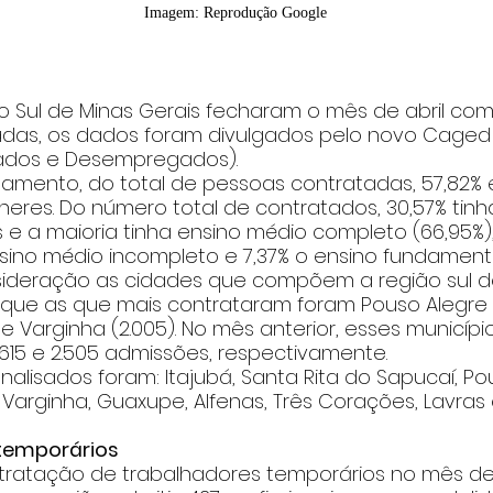
Imagem: Reprodução Google
 Sul de Minas Gerais fecharam o mês de abril com 11.
das, os dados foram divulgados pelo novo Caged
ados e Desempregados).
amento, do total de pessoas contratadas, 57,82%
heres. Do número total de contratados, 30,57% tin
s e a maioria tinha ensino médio completo (66,95%
sino médio incompleto e 7,37% o ensino fundamenta
deração as cidades que compõem a região sul de 
que as que mais contrataram foram Pouso Alegre (
 e Varginha (2.005). No mês anterior, esses municíp
 2.615 e 2.505 admissões, respectivamente.
nalisados foram: Itajubá, Santa Rita do Sapucaí, Po
Varginha, Guaxupe, Alfenas, Três Corações, Lavras 
temporários
tratação de trabalhadores temporários no mês de a