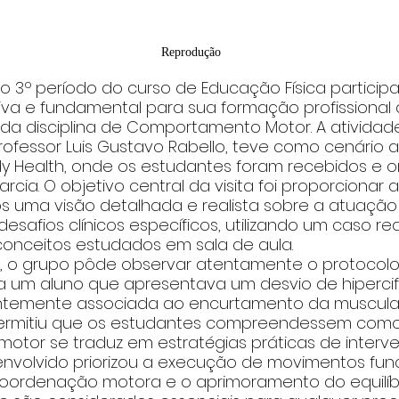
Reprodução
 3º período do curso de Educação Física partici
iva e fundamental para sua formação profissional 
da disciplina de Comportamento Motor. A atividade,
rofessor Luis Gustavo Rabello, teve como cenário a
 Health, onde os estudantes foram recebidos e or
rcia. O objetivo central da visita foi proporcionar a
os uma visão detalhada e realista sobre a atuação
desafios clínicos específicos, utilizando um caso real
conceitos estudados em sala de aula.
, o grupo pôde observar atentamente o protocolo
 um aluno que apresentava um desvio de hipercifo
temente associada ao encurtamento da musculatur
rmitiu que os estudantes compreendessem como 
tor se traduz em estratégias práticas de interve
nvolvido priorizou a execução de movimentos funci
oordenação motora e o aprimoramento do equilíbr