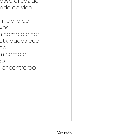
sso eficaz de 
ade de vida 
nicial e da 
vos. 
 como o olhar 
 atividades que 
de 
sem como o 
o, 
 encontrarão 
Ver tudo