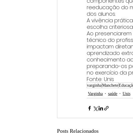
componentes que 
reeducação do mo
dos alunos.
A vivência prática
escolha criteriosa
Ao presenciarem 
técnico do profis
impactam diretam
aprendizado extra
conhecimento ac
preparando-os pa
no exercício da pr
Fonte: Unis
varginha
Manchete
Educaçã
Varginha
saúde
Unis
Posts Relacionados