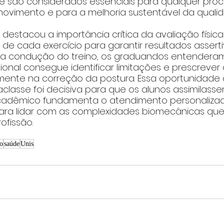
são considerados essenciais para qualquer proce
vimento e para a melhoria sustentável da qualid
 destacou a importância crítica da avaliação física i
 de cada exercício para garantir resultados asserti
a condução do treino, os graduandos entenderam
sional consegue identificar limitações e prescrever
ente na correção da postura. Essa oportunidade 
classe foi decisiva para que os alunos assimilas
adêmico fundamenta o atendimento personalizad
ra lidar com as complexidades biomecânicas que
ofissão.
o
saúde
Unis