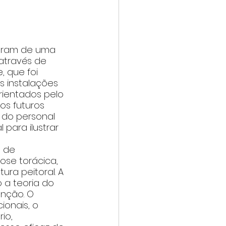
param de uma 
através de 
 que foi 
s instalações 
ientados pelo 
os futuros 
 do personal 
 para ilustrar 
 de 
se torácica, 
a peitoral. A 
a teoria do 
nção. O 
onais, o 
io, 