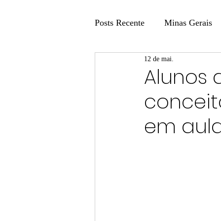
Posts Recente
Minas Gerais
12 de mai.
Coluna Fatos e Versões
Alunos 
concei
Coluna: Agenda 21
Colu
em aula
Publicidade Legal
Post 
Coluna Minasul em Pauta
Unis
Região
Carros