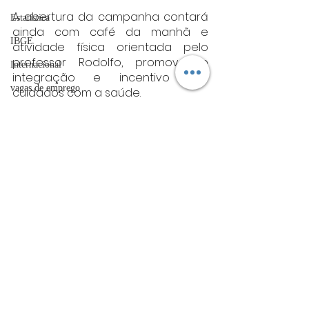
A abertura da campanha contará 
Estatística
ainda com café da manhã e 
IBGE
atividade física orientada pelo 
professor Rodolfo, promovendo 
Internacional
integração e incentivo aos 
vagas de emprego
cuidados com a saúde.
Fonte: PMV
acidentes
varginha
Futebol
Varginha
bombeiros
artigo
TRT
Posts Relacionados
Ver tudo
divulgação
FADIVA
agro
OAB Varginha