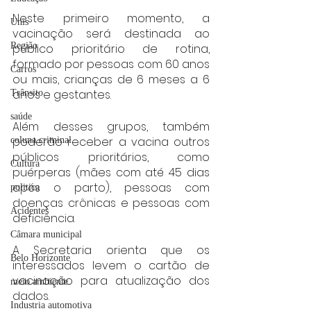
Neste primeiro momento, a 
Unis
vacinação será destinada ao 
Região
público prioritário de rotina, 
formado por pessoas com 60 anos 
Carros
ou mais, crianças de 6 meses a 6 
anos e gestantes.
Trânsito
saúde
Além desses grupos, também 
poderão receber a vacina outros 
coluna criminal
públicos prioritários, como 
Cultura
puérperas (mães com até 45 dias 
após o parto), pessoas com 
politica
doenças crônicas e pessoas com 
Acidentes
deficiência.
Câmara municipal
A Secretaria orienta que os 
Belo Horizonte
interessados levem o cartão de 
vacinação para atualização dos 
meio ambiente
dados.
Industria automotiva