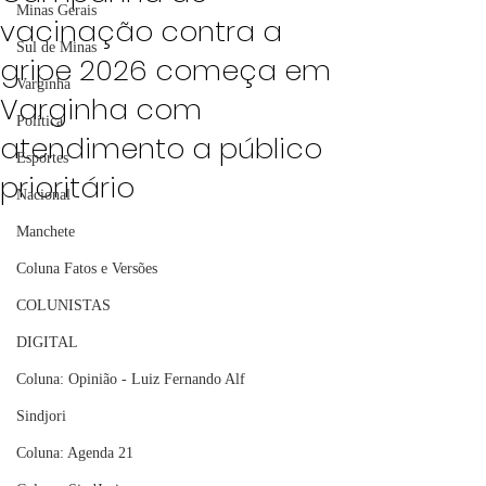
Minas Gerais
vacinação contra a
Sul de Minas
gripe 2026 começa em
Varginha
Varginha com
Política
atendimento a público
Esportes
prioritário
Nacional
Manchete
Coluna Fatos e Versões
COLUNISTAS
DIGITAL
Coluna: Opinião - Luiz Fernando Alf
Sindjori
Coluna: Agenda 21