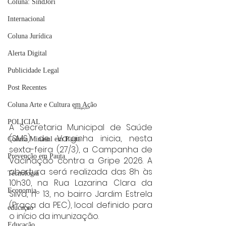
Coluna: SindJori
Internacional
Coluna Jurídica
Alerta Digital
Publicidade Legal
Post Recentes
Coluna Arte e Cultura em Ação
Divulgação
POLICIAL
A Secretaria Municipal de Saúde 
(SMS) de Varginha inicia, nesta 
Coluna Minasul em Pauta
sexta-feira (27/3), a Campanha de 
Prevenção em Pauta
Vacinação contra a Gripe 2026. A 
abertura será realizada das 8h às 
Tecnologia
10h30, na Rua Lazarina Clara da 
Economia
Silva, nº 13, no bairro Jardim Estrela 
(Praça da PEC), local definido para 
educaçao
o início da imunização.
Educação