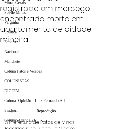
Minas Gerais
registrado em morcego
Sul de Minas
encontrado morto em
Varginha
apartamento de cidade
Política
mineira
Esportes
Nacional
Manchete
Coluna Fatos e Versões
COLUNISTAS
DIGITAL
Coluna: Opinião - Luiz Fernando Alf
Sindjori
Reprodução
Coluna: Agenda 21
A Prefeitura de Patos de Minas, 
localizada no Triângulo Mineiro, 