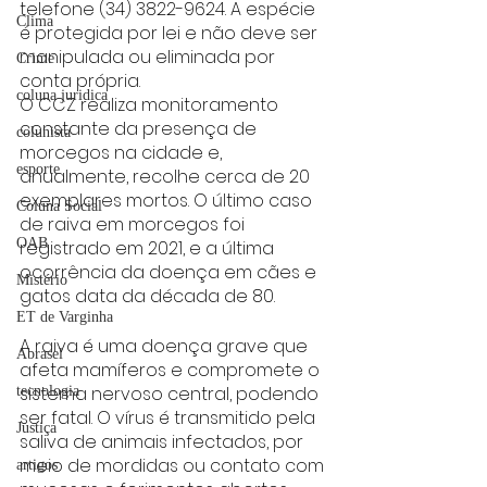
telefone (34) 3822-9624. A espécie 
Clima
é protegida por lei e não deve ser 
manipulada ou eliminada por 
Crime
conta própria.
coluna juridica
O CCZ realiza monitoramento 
constante da presença de 
colunista
morcegos na cidade e, 
esporte
anualmente, recolhe cerca de 20 
exemplares mortos. O último caso 
Coluna Social
de raiva em morcegos foi 
OAB
registrado em 2021, e a última 
ocorrência da doença em cães e 
Mistério
gatos data da década de 80.
ET de Varginha
A raiva é uma doença grave que 
Abrasel
afeta mamíferos e compromete o 
sistema nervoso central, podendo 
tecnologia
ser fatal. O vírus é transmitido pela 
Justiça
saliva de animais infectados, por 
meio de mordidas ou contato com 
artigos