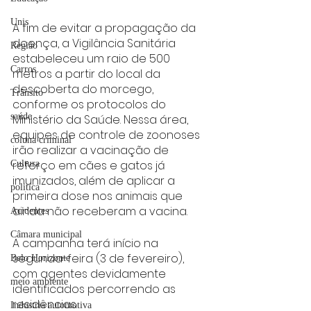
Unis
A fim de evitar a propagação da 
doença, a Vigilância Sanitária 
Região
estabeleceu um raio de 500 
Carros
metros a partir do local da 
descoberta do morcego, 
Trânsito
conforme os protocolos do 
saúde
Ministério da Saúde. Nessa área, 
equipes de controle de zoonoses 
coluna criminal
irão realizar a vacinação de 
reforço em cães e gatos já 
Cultura
imunizados, além de aplicar a 
politica
primeira dose nos animais que 
ainda não receberam a vacina. 
Acidentes
Câmara municipal
A campanha terá início na 
segunda-feira (3 de fevereiro), 
Belo Horizonte
com agentes devidamente 
meio ambiente
identificados percorrendo as 
residências.
Industria automotiva