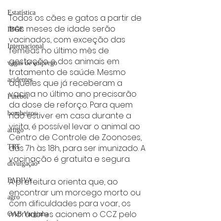
Estatística
Todos os cães e gatos a partir de 
três meses de idade serão 
IBGE
vacinados, com exceção das 
Internacional
fêmeas no último mês de 
gestação e dos animais em 
vagas de emprego
tratamento de saúde. Mesmo 
acidentes
aqueles que já receberam a 
vacina no último ano precisarão 
Futebol
da dose de reforço. Para quem 
bombeiros
não estiver em casa durante a 
visita, é possível levar o animal ao 
artigo
Centro de Controle de Zoonoses, 
das 7h às 18h, para ser imunizado. A 
TRT
vacinação é gratuita e segura.
divulgação
A prefeitura orienta que, ao 
FADIVA
encontrar um morcego morto ou 
agro
com dificuldades para voar, os 
moradores acionem o CCZ pelo 
OAB Varginha