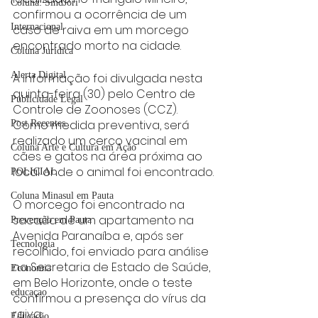
Coluna: SindJori
confirmou a ocorrência de um 
Internacional
caso de raiva em um morcego 
encontrado morto na cidade. 
Coluna Jurídica
Alerta Digital
A informação foi divulgada nesta 
quinta-feira (30) pelo Centro de 
Publicidade Legal
Controle de Zoonoses (CCZ). 
Como medida preventiva, será 
Post Recentes
realizado um cerco vacinal em 
Coluna Arte e Cultura em Ação
cães e gatos na área próxima ao 
local onde o animal foi encontrado.
POLICIAL
Coluna Minasul em Pauta
O morcego foi encontrado na 
sacada de um apartamento na 
Prevenção em Pauta
Avenida Paranaíba e, após ser 
Tecnologia
recolhido, foi enviado para análise 
na Secretaria de Estado de Saúde, 
Economia
em Belo Horizonte, onde o teste 
educaçao
confirmou a presença do vírus da 
raiva.
Educação