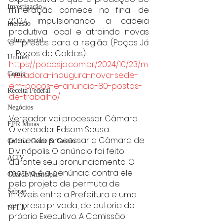
Investigação
mineração comece no final de 
2027, impulsionando a cadeia 
Inclusão
produtiva local e atraindo novas 
coluna social
empresas para a região. (Poços Já 
– Poços de Caldas)
Unimed
https://pocosja.com.br/2024/10/23/m
ineradora-inaugura-nova-sede-
Cemig
em-pocos-e-anuncia-80-postos-
Receita Federal
de-trabalho/
Negócios
Vereador vai processar Câmara
EPR Minas
O vereador Edsom Sousa 
pretende processar a Câmara de 
Coluna: Gente & Gestão
Divinópolis. O anúncio foi feito 
ACIV
durante seu pronunciamento. O 
motivo é a denúncia contra ele 
Guarda Municipal
pelo projeto de permuta de 
Sebrae
imóveis entre a Prefeitura e uma 
empresa privada, de autoria do 
UFLA
próprio Executivo. A Comissão 