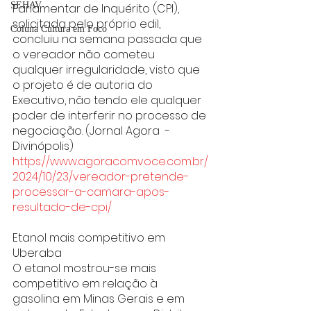
SEHAV
Parlamentar de Inquérito (CPI), 
solicitada pelo próprio edil, 
Coluna Cultura em Foco
concluiu na semana passada que 
o vereador não cometeu 
qualquer irregularidade, visto que 
o projeto é de autoria do 
Executivo, não tendo ele qualquer 
poder de interferir no processo de 
negociação. (Jornal Agora  - 
Divinópolis)
https://www.agoracomvoce.com.br/
2024/10/23/vereador-pretende-
processar-a-camara-apos-
resultado-de-cpi/
Etanol mais competitivo em 
Uberaba
O etanol mostrou-se mais 
competitivo em relação à 
gasolina em Minas Gerais e em 