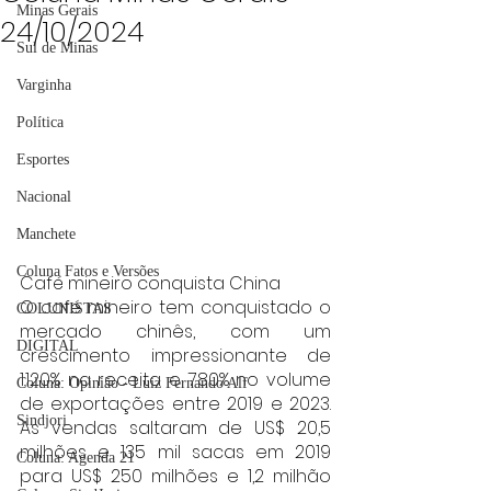
Minas Gerais
24/10/2024
Sul de Minas
Varginha
Política
Esportes
Nacional
Manchete
Coluna Fatos e Versões
Café mineiro conquista China
O café mineiro tem conquistado o 
COLUNISTAS
mercado chinês, com um 
DIGITAL
crescimento impressionante de 
1.120% na receita e 780% no volume 
Coluna: Opinião - Luiz Fernando Alf
de exportações entre 2019 e 2023. 
Sindjori
As vendas saltaram de US$ 20,5 
milhões e 135 mil sacas em 2019 
Coluna: Agenda 21
para US$ 250 milhões e 1,2 milhão 