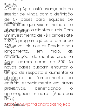
interior  
Estatística
A Cemig Agro está avançando no 
interior de Minas, com a definição 
IBGE
de 57 bases para equipes de 
Internacional
eletricistas que visam melhorar o 
atendimento a clientes rurais. Com 
vagas de emprego
um investimento de R$ 11 bilhões até 
acidentes
2027, o programa já está formando 
228 novos eletricistas. Desde o seu 
Futebol
lançamento, em maio, as 
bombeiros
reclamações de clientes rurais na 
Aneel caíram cerca de 30%. As 
artigo
novas bases buscam encurtar o 
tempo de resposta e aumentar a 
TRT
eficiência no fornecimento de 
divulgação
energia, especialmente em áreas 
produtivas, beneficiando o 
FADIVA
agronegócio mineiro. (Andradas 
agro
Hoje)
https://www.jornalandradashoje.co
OAB Varginha