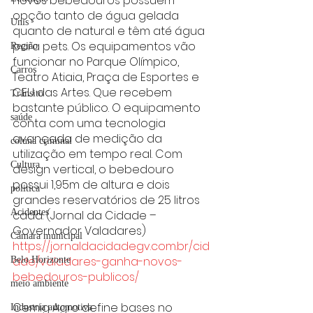
novos bebedouros possuem 
opção tanto de água gelada 
Unis
quanto de natural e têm até água 
para pets. Os equipamentos vão 
Região
funcionar no Parque Olímpico, 
Carros
Teatro Atiaia, Praça de Esportes e 
CEU das Artes. Que recebem 
Trânsito
bastante público. O equipamento 
saúde
conta com uma tecnologia 
avançada de medição da 
coluna criminal
utilização em tempo real. Com 
Cultura
design vertical, o bebedouro 
possui 1,95m de altura e dois 
politica
grandes reservatórios de 25 litros 
Acidentes
cada. (Jornal da Cidade – 
Governador Valadares)
Câmara municipal
https://jornaldacidadegv.com.br/cid
ade/valadares-ganha-novos-
Belo Horizonte
bebedouros-publicos/
meio ambiente
Cemig Agro define bases no 
Industria automotiva