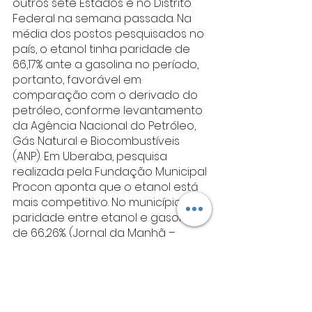
outros sete Estados e no Distrito 
Federal na semana passada. Na 
média dos postos pesquisados no 
país, o etanol tinha paridade de 
66,17% ante a gasolina no período, 
portanto, favorável em 
comparação com o derivado do 
petróleo, conforme levantamento 
da Agência Nacional do Petróleo, 
Gás Natural e Biocombustíveis 
(ANP). Em Uberaba, pesquisa 
realizada pela Fundação Municipal 
Procon aponta que o etanol está 
mais competitivo. No município, a 
paridade entre etanol e gasolina é 
de 66,26%. (Jornal da Manhã – 
Uberaba)
https://www.jmonline.com.br/cidade/
levantamento-mostra-que-
abastecer-com-etanol-continua-
sendo-vantajoso-em-uberaba-