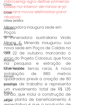
m.br/cemig-agro-define-primeiras-
Clima
bases-no-interior-de-minas-e-ja-
prepara-novos-eletricistas-para-
Crime
atuacao
coluna juridica
Mineradora inaugura sede em 
colunista
Poços
esporte
A mineradora australiana Viridis 
Mining & Minerals inaugurou sua 
Coluna Social
nova sede em Poços de Caldas no 
dia 22 de outubro, marcando o 
OAB
início do Projeto Colossus, que foca 
Mistério
na pesquisa e extração de 
elementos terras raras. A nova 
ET de Varginha
instalação de 880 metros 
Abrasel
quadrados prevê a criação de 80 
postos de trabalho e representa 
tecnologia
um investimento total de R$ 1,35 
Justiça
bilhão, que inclui a construção de 
uma planta de beneficiamento. A 
artigos
expectativa é que a produção de 