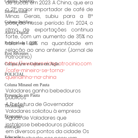
Coluna: SindJori
de sacas em 2023. A China, que era 
o 21º maior importador de café de 
Internacional
Minas Gerais, subiu para a 8ª 
posição nesse período. Em 2024, o 
Coluna Jurídica
ritmo de exportações continua 
Alerta Digital
forte, com um aumento de 35% no 
valor e 23% na quantidade em 
Publicidade Legal
relação ao ano anterior. (Jornal de 
Post Recentes
Patrocínio)
https://www.jornaldepatrocinio.com
Coluna Arte e Cultura em Ação
/cafe-mineiro-se-torna-
POLICIAL
queridinho-na-china
Coluna Minasul em Pauta
Valadares ganha bebedouros 
Prevenção em Pauta
públicos
A Prefeitura de Governador 
Tecnologia
Valadares solicitou à empresa 
Economia
Águas de Valadares que 
instalasse bebedouros públicos 
educaçao
em diversos pontos da cidade. Os 
Educação