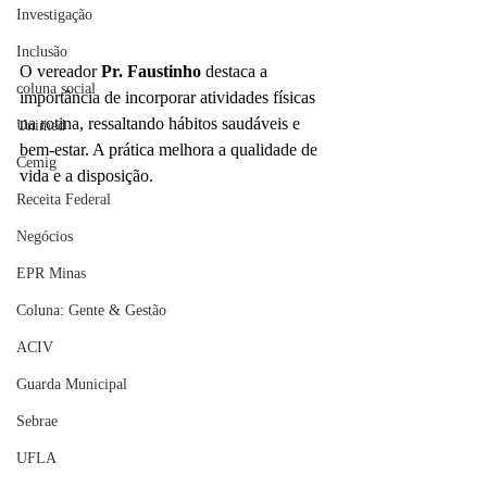
Investigação
Inclusão
O vereador
 Pr. Faustinho
 destaca a 
coluna social
importância de incorporar atividades físicas 
na rotina, ressaltando hábitos saudáveis e 
Unimed
bem-estar. A prática melhora a qualidade de 
Cemig
vida e a disposição.
Receita Federal
Negócios
EPR Minas
Coluna: Gente & Gestão
ACIV
Guarda Municipal
Sebrae
UFLA