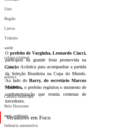
Unis
Região
Carros
Trânsito
saúde
O
 prefeito de Varginha, Leonardo Ciacci,
coluna criminal
participou da grande festa promovida na 
Concha Acústica para acompanhar a partida 
Cultura
da Seleção Brasileira na Copa do Mundo. 
politica
Ao lado do
 Barry, do secretário Marcus 
Acidentes
Madeira,
 o prefeito registrou o momento de 
confraternização que reuniu centenas de 
Câmara municipal
torcedores.
Belo Horizonte
meio ambiente
Veradores em Foco
Industria automotiva