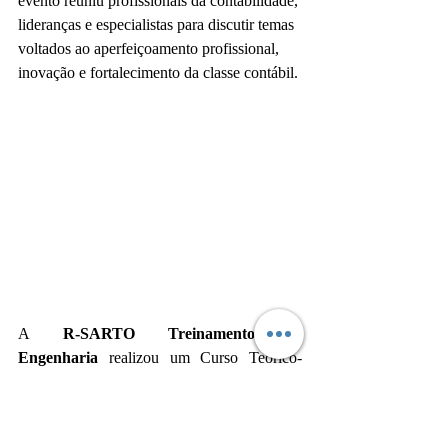
evento reuniu profissionais da contabilidade, 
lideranças e especialistas para discutir temas 
voltados ao aperfeiçoamento profissional, 
inovação e fortalecimento da classe contábil.
A 
R-SARTO Treinamentos e 
Engenharia
 realizou um Curso Teórico-
Prático de Brigada Orgânica Básica na 
Fertipar Varginha
, capacitando 
colaboradores em prevenção e atendimento 