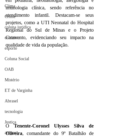
em pediatria, neonatologia, alergologia e 
Clima
imunologia clínica, sendo referência no 
atendimento infantil. Destacam-se seus 
Crime
projetos, como a UTI Neonatal do Hospital 
coluna juridica
Regional do Sul de Minas e o Projeto 
Catavento, evidenciando seu impacto na 
colunista
qualidade de vida da população.
esporte
Coluna Social
OAB
Mistério
ET de Varginha
Abrasel
tecnologia
Justiça
O 
Tenente-Coronel Ulysses Silva de 
artigos
Oliveira
, comandante do 9º Batalhão de 