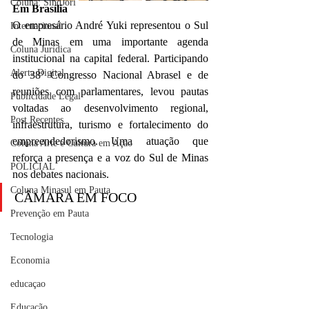
Coluna: SindJori
Em Brasília
O empresário André Yuki representou o Sul 
Internacional
de Minas em uma importante agenda 
Coluna Jurídica
institucional na capital federal. Participando 
Alerta Digital
do 38º Congresso Nacional Abrasel e de 
reuniões com parlamentares, levou pautas 
Publicidade Legal
voltadas ao desenvolvimento regional, 
Post Recentes
infraestrutura, turismo e fortalecimento do 
empreendedorismo. Uma atuação que 
Coluna Arte e Cultura em Ação
reforça a presença e a voz do Sul de Minas 
POLICIAL
nos debates nacionais.
Coluna Minasul em Pauta
CÂMARA EM FOCO
Prevenção em Pauta
Tecnologia
Economia
educaçao
Educação