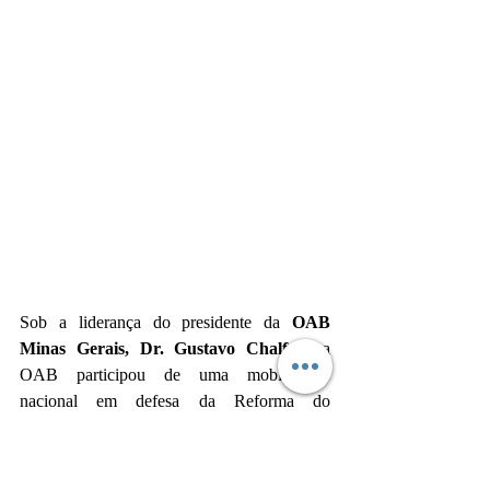
Sob a liderança do presidente da 
OAB 
Minas Gerais, Dr. Gustavo Chalfun,
 a 
OAB participou de uma mobilização 
nacional em defesa da Reforma do 
Judiciário, reunindo seccionais de todo o 
país. Foram apresentadas propostas de 
juristas mineiros para melhorar a 