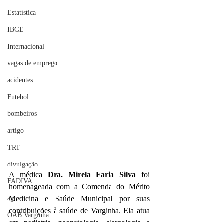
Estatística
IBGE
Internacional
vagas de emprego
acidentes
Futebol
bombeiros
artigo
TRT
divulgação
A médica 
Dra. Mirela Faria Silva
 foi 
FADIVA
homenageada com a Comenda do Mérito 
agro
Medicina e Saúde Municipal por suas 
contribuições à saúde de Varginha. Ela atua 
OAB Varginha