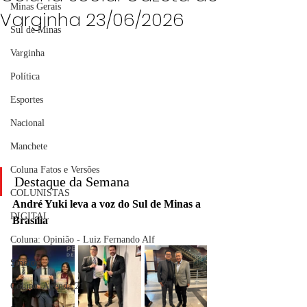
Minas Gerais
Varginha 23/06/2026
Sul de Minas
Varginha
Política
Esportes
Nacional
Manchete
Coluna Fatos e Versões
Destaque da Semana
COLUNISTAS
André Yuki leva a voz do Sul de Minas a 
DIGITAL
Brasília
Coluna: Opinião - Luiz Fernando Alf
Sindjori
Coluna: Agenda 21