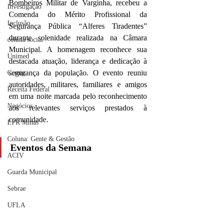
Bombeiros Militar de Varginha, recebeu a 
Investigação
Comenda do Mérito Profissional da 
Inclusão
Segurança Pública “Alferes Tiradentes” 
durante solenidade realizada na Câmara 
coluna social
Municipal. A homenagem reconhece sua 
Unimed
destacada atuação, liderança e dedicação à 
segurança da população. O evento reuniu 
Cemig
autoridades, militares, familiares e amigos 
Receita Federal
em uma noite marcada pelo reconhecimento 
Negócios
aos relevantes serviços prestados à 
comunidade.
EPR Minas
Coluna: Gente & Gestão
Eventos da Semana
ACIV
Guarda Municipal
Sebrae
UFLA