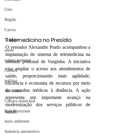
Unis
Região
Carros
Telemedicina no Presídio
Trânsito
O vereador Alexandre Prado acompanhou a 
saúde
implantação do sistema de telemedicina na 
coluna criminal
unidade prisional de Varginha. A iniciativa 
visa ampliar o acesso aos atendimentos de 
Cultura
saúde, proporcionando mais agilidade, 
politica
eficiência e economia de recursos por meio 
de consultas médicas à distância. A ação 
Acidentes
representa um importante avanço na 
Câmara municipal
modernização dos serviços públicos de 
Belo Horizonte
saúde.
meio ambiente
Industria automotiva