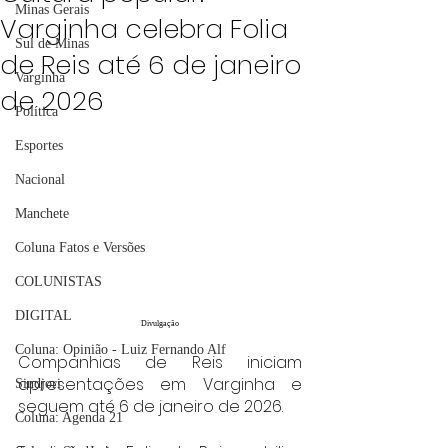
Minas Gerais
Varginha celebra Folia
Sul de Minas
de Reis até 6 de janeiro
Varginha
de 2026
Política
Esportes
Nacional
Manchete
Coluna Fatos e Versões
COLUNISTAS
DIGITAL
Divulgação
Coluna: Opinião - Luiz Fernando Alf
Companhias de Reis iniciam 
apresentações em Varginha e 
Sindjori
seguem até 6 de janeiro de 2026.
Coluna: Agenda 21