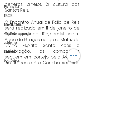
gêneros alheios à cultura dos 
Estatística
Santos Reis.
IBGE
O Encontro Anual de Folia de Reis 
Internacional
será realizado em 11 de janeiro de 
2026, a partir das 10h, com Missa em 
vagas de emprego
Ação de Graças na Igreja Matriz do 
acidentes
Divino Espírito Santo. Após a 
celebração, as companhias 
Futebol
seguem em cortejo pela Avenida 
bombeiros
Rio Branco até a Concha Acústica 
Mariângela Calil, onde ocorrem as 
artigo
apresentações.
TRT
Fonte: PMV
varginha
divulgação
Varginha
FADIVA
agro
OAB Varginha