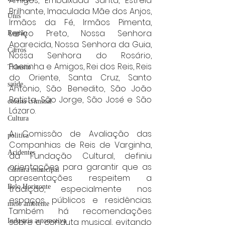
Amigos, Embaixada Santa, Estrela 
Brilhante, Imaculada Mãe dos Anjos, 
Unis
Irmãos da Fé, Irmãos Pimenta, 
Lenço Preto, Nossa Senhora 
Região
Aparecida, Nossa Senhora da Guia, 
Carros
Nossa Senhora do Rosário, 
Poerinha e Amigos, Rei dos Reis, Reis 
Trânsito
do Oriente, Santa Cruz, Santo 
saúde
Antônio, São Benedito, São João 
Batista, São Jorge, São José e São 
coluna criminal
Lázaro.
Cultura
A Comissão de Avaliação das 
politica
Companhias de Reis de Varginha, 
Acidentes
da Fundação Cultural, definiu 
orientações para garantir que as 
Câmara municipal
apresentações respeitem a 
Belo Horizonte
tradição, especialmente nos 
espaços públicos e residências. 
meio ambiente
Também há recomendações 
sobre a conduta musical, evitando 
Industria automotiva