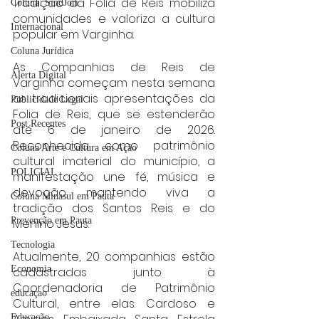
Tradição da Folia de Reis mobiliza 
Coluna: SindJori
comunidades e valoriza a cultura 
Internacional
popular em Varginha.
Coluna Jurídica
As Companhias de Reis de 
Alerta Digital
Varginha começam nesta semana 
as tradicionais apresentações da 
Publicidade Legal
Folia de Reis, que se estenderão 
Post Recentes
até 6 de janeiro de 2026. 
Reconhecida como patrimônio 
Coluna Arte e Cultura em Ação
cultural imaterial do município, a 
POLICIAL
manifestação une fé, música e 
devoção, mantendo viva a 
Coluna Minasul em Pauta
tradição dos Santos Reis e do 
Prevenção em Pauta
Menino Jesus.
Tecnologia
Atualmente, 20 companhias estão 
Economia
cadastradas junto à 
Coordenadoria de Patrimônio 
educaçao
Cultural, entre elas: Cardoso e 
Educação