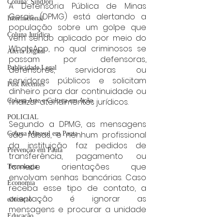
Coluna: SindJori
A Defensoria Pública de Minas 
Gerais (DPMG) está alertando a 
Internacional
população sobre um golpe que 
Coluna Jurídica
vem sendo aplicado por meio do 
WhatsApp, no qual criminosos se 
Alerta Digital
passam por defensoras, 
Publicidade Legal
defensores, servidoras ou 
servidores públicos e solicitam 
Post Recentes
dinheiro para dar continuidade ou 
finalizar atendimentos jurídicos.
Coluna Arte e Cultura em Ação
POLICIAL
Segundo a DPMG, as mensagens 
são falsas, e nenhum profissional 
Coluna Minasul em Pauta
da instituição faz pedidos de 
Prevenção em Pauta
transferência, pagamento ou 
fornece orientações que 
Tecnologia
envolvam senhas bancárias. Caso 
Economia
receba esse tipo de contato, a 
orientação é ignorar as 
educaçao
mensagens e procurar a unidade 
Educação