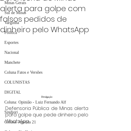
Minas Gerais
alerta para golpe com
Sul de Minas
falsos pedidos de
Varginha
dinheiro pelo WhatsApp
Política
Esportes
Nacional
Manchete
Coluna Fatos e Versões
COLUNISTAS
DIGITAL
Divulgação
Coluna: Opinião - Luiz Fernando Alf
Defensoria Pública de Minas alerta 
Sindjori
para golpe que pede dinheiro pelo 
WhatsApp.
Coluna: Agenda 21