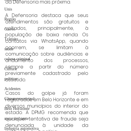
da Defensoria mais próxima.
Unis
A Defensoria destaca que seus 
Região
atendimentos são gratuitos e 
voltados, principalmente, à 
Carros
população de baixa renda. Os 
Trânsito
contatos via WhatsApp, quando 
ocorrem, se limitam à 
saúde
comunicação sobre audiências e 
coluna criminal
andamento dos processos, 
sempre a partir do número 
Cultura
previamente cadastrado pelo 
assistido.
politica
Acidentes
Casos do golpe já foram 
registrados em Belo Horizonte e em 
Câmara municipal
diversos municípios do interior do 
Belo Horizonte
estado. A DPMG recomenda que 
qualquer tentativa de fraude seja 
meio ambiente
denunciada à unidade da 
Industria automotiva