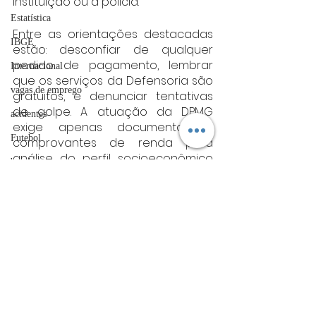
instituição ou à polícia.
Estatística
Entre as orientações destacadas 
IBGE
estão: desconfiar de qualquer 
pedido de pagamento, lembrar 
Internacional
que os serviços da Defensoria são 
vagas de emprego
gratuitos, e denunciar tentativas 
de golpe. A atuação da DPMG 
acidentes
exige apenas documentos e 
Futebol
comprovantes de renda para 
análise do perfil socioeconômico 
bombeiros
dos assistidos.
artigo
Fonte: DPMG
minas gerais
TRT
Minas Gerais
divulgação
FADIVA
agro
OAB Varginha
Posts Relacionados
Ver tudo