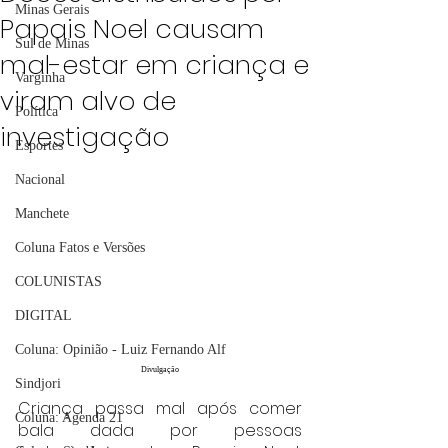
Minas Gerais
Papais Noel causam
Sul de Minas
mal-estar em criança e
Varginha
viram alvo de
Política
investigação
Esportes
Nacional
Manchete
Coluna Fatos e Versões
COLUNISTAS
DIGITAL
Coluna: Opinião - Luiz Fernando Alf
Divulgação
Sindjori
Criança passa mal após comer 
Coluna: Agenda 21
bala dada por pessoas 