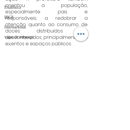
orientou a população, 
Estatística
especialmente pais e 
responsáveis, a redobrar a 
IBGE
atenção quanto ao consumo de 
Internacional
doces distribuídos por 
desconhecidos, principalmente em 
vagas de emprego
eventos e espaços públicos.
acidentes
Fonte: G1
Futebol
Minas gerais
Minas Gerais
bombeiros
artigo
TRT
divulgação
Posts Relacionados
Ver tudo
FADIVA
agro
OAB Varginha