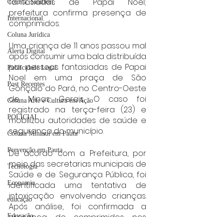
fantasiadas de Papai Noel; 
Coluna: SindJori
prefeitura confirma presença de 
Internacional
comprimidos.
Coluna Jurídica
Uma criança de 11 anos passou mal 
Alerta Digital
após consumir uma bala distribuída 
por pessoas fantasiadas de Papai 
Publicidade Legal
Noel em uma praça de São 
Post Recentes
Gonçalo do Pará, no Centro-Oeste 
de Minas Gerais. O caso foi 
Coluna Arte e Cultura em Ação
registrado na terça-feira (23) e 
POLICIAL
mobilizou autoridades de saúde e 
segurança do município.
Coluna Minasul em Pauta
Prevenção em Pauta
De acordo com a Prefeitura, por 
meio das secretarias municipais de 
Tecnologia
Saúde e de Segurança Pública, foi 
Economia
identificada uma tentativa de 
intoxicação envolvendo crianças. 
educaçao
Após análise, foi confirmada a 
Educação