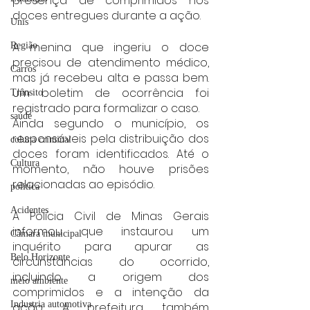
presença de comprimidos nos 
doces entregues durante a ação.
Unis
A menina que ingeriu o doce 
Região
precisou de atendimento médico, 
Carros
mas já recebeu alta e passa bem. 
Um boletim de ocorrência foi 
Trânsito
registrado para formalizar o caso.
saúde
Ainda segundo o município, os 
responsáveis pela distribuição dos 
coluna criminal
doces foram identificados. Até o 
Cultura
momento, não houve prisões 
relacionadas ao episódio.
politica
Acidentes
A Polícia Civil de Minas Gerais 
informou que instaurou um 
Câmara municipal
inquérito para apurar as 
Belo Horizonte
circunstâncias do ocorrido, 
incluindo a origem dos 
meio ambiente
comprimidos e a intenção da 
Industria automotiva
ação. A prefeitura também 