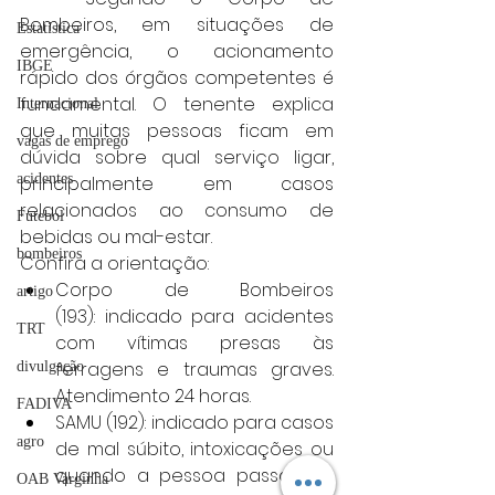
Bombeiros, em situações de 
Estatística
emergência, o acionamento 
IBGE
rápido dos órgãos competentes é 
fundamental. O tenente explica 
Internacional
que muitas pessoas ficam em 
vagas de emprego
dúvida sobre qual serviço ligar, 
acidentes
principalmente em casos 
relacionados ao consumo de 
Futebol
bebidas ou mal-estar.
bombeiros
Confira a orientação:
Corpo de Bombeiros 
artigo
(193): indicado para acidentes 
TRT
com vítimas presas às 
ferragens e traumas graves. 
divulgação
Atendimento 24 horas.
FADIVA
SAMU (192): indicado para casos 
agro
de mal súbito, intoxicações ou 
quando a pessoa passa mal. 
OAB Varginha