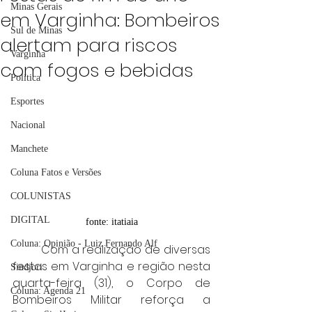
Minas Gerais
em Varginha: Bombeiros
Sul de Minas
alertam para riscos
Varginha
com fogos e bebidas
Política
Esportes
Nacional
Manchete
Coluna Fatos e Versões
COLUNISTAS
DIGITAL
fonte: itatiaia
Coluna: Opinião - Luiz Fernando Alf
	Com a realização de diversas 
festas em Varginha e região nesta 
Sindjori
quarta-feira (31), o Corpo de 
Coluna: Agenda 21
Bombeiros Militar reforça a 