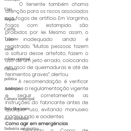
	O tenente também chama 
Unis
atenção para os riscos associados 
aos fogos de artifício. Em Varginha, 
Região
fogos com estampido são 
Carros
proibidos por lei. Mesmo assim, o 
uso inadequado ainda é 
Trânsito
registrado. “Muitas pessoas fazem 
saúde
a soltura desse artefato, fazem o 
coluna criminal
uso de um jeito errado, colocando 
em risco de queimaduras e até de 
Cultura
ferimentos graves”, alertou.
politica
	A recomendação é verificar 
sempre a regulamentação vigente 
Acidentes
e seguir corretamente as 
Câmara municipal
instruções do fabricante antes de 
qualquer uso, evitando manuseio 
Belo Horizonte
inadequado e acidentes.
meio ambiente
Como agir em emergências
Industria automotiva
	Segundo o Corpo de 