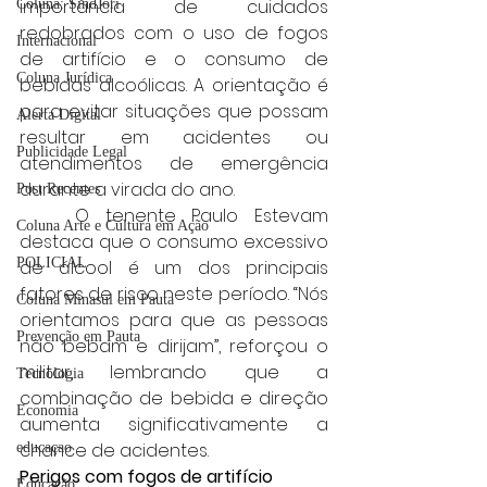
importância de cuidados 
Coluna: SindJori
redobrados com o uso de fogos 
Internacional
de artifício e o consumo de 
Coluna Jurídica
bebidas alcoólicas. A orientação é 
para evitar situações que possam 
Alerta Digital
resultar em acidentes ou 
Publicidade Legal
atendimentos de emergência 
durante a virada do ano.
Post Recentes
	O tenente Paulo Estevam 
Coluna Arte e Cultura em Ação
destaca que o consumo excessivo 
POLICIAL
de álcool é um dos principais 
fatores de risco neste período. “Nós 
Coluna Minasul em Pauta
orientamos para que as pessoas 
Prevenção em Pauta
não bebam e dirijam”, reforçou o 
militar, lembrando que a 
Tecnologia
combinação de bebida e direção 
Economia
aumenta significativamente a 
chance de acidentes.
educaçao
Perigos com fogos de artifício
Educação