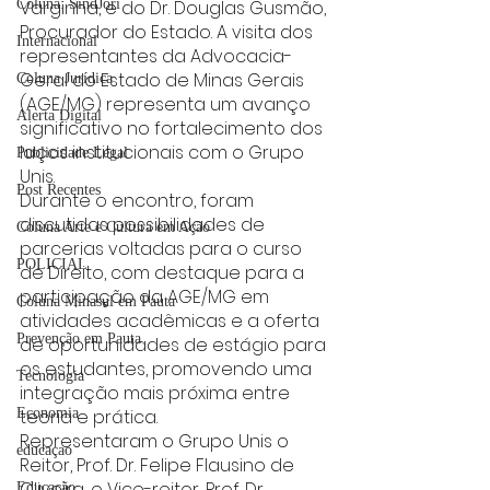
Varginha, e do Dr. Douglas Gusmão, 
Coluna: SindJori
Procurador do Estado. A visita dos 
Internacional
representantes da Advocacia-
Geral do Estado de Minas Gerais 
Coluna Jurídica
(AGE/MG) representa um avanço 
Alerta Digital
significativo no fortalecimento dos 
laços institucionais com o Grupo 
Publicidade Legal
Unis.
Post Recentes
Durante o encontro, foram 
discutidas possibilidades de 
Coluna Arte e Cultura em Ação
parcerias voltadas para o curso 
POLICIAL
de Direito, com destaque para a 
participação da AGE/MG em 
Coluna Minasul em Pauta
atividades acadêmicas e a oferta 
Prevenção em Pauta
de oportunidades de estágio para 
os estudantes, promovendo uma 
Tecnologia
integração mais próxima entre 
teoria e prática.
Economia
Representaram o Grupo Unis o 
educaçao
Reitor, Prof. Dr. Felipe Flausino de 
Oliveira, o Vice-reitor, Prof. Dr. 
Educação