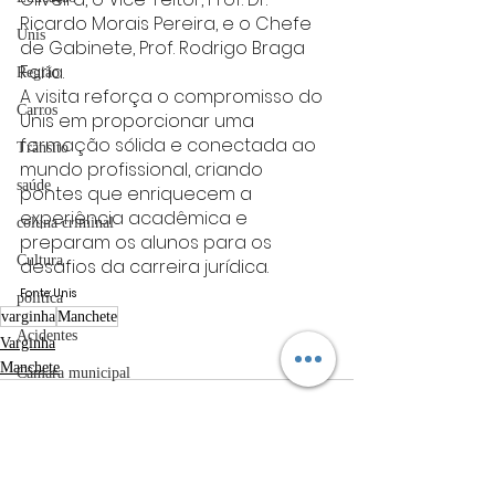
Ricardo Morais Pereira, e o Chefe 
Unis
de Gabinete, Prof. Rodrigo Braga 
Faria.
Região
A visita reforça o compromisso do 
Carros
Unis em proporcionar uma 
formação sólida e conectada ao 
Trânsito
mundo profissional, criando 
saúde
pontes que enriquecem a 
experiência acadêmica e 
coluna criminal
preparam os alunos para os 
Cultura
desafios da carreira jurídica.
Fonte: Unis
politica
varginha
Manchete
Acidentes
Varginha
Manchete
Câmara municipal
Belo Horizonte
meio ambiente
Industria automotiva