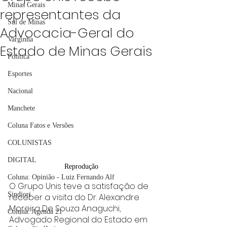
Minas Gerais
representantes da
Sul de Minas
Advocacia-Geral do
Varginha
Estado de Minas Gerais
Política
Esportes
Nacional
Manchete
Coluna Fatos e Versões
COLUNISTAS
DIGITAL
Reprodução
Coluna: Opinião - Luiz Fernando Alf
O Grupo Unis teve a satisfação de 
Sindjori
receber a visita do Dr. Alexandre 
Moreira De Souza Anaguchi, 
Coluna: Agenda 21
Advogado Regional do Estado em 