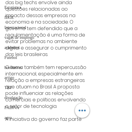
das big techs envolve ainda 
Estatística
questões relacionadas ao 
impacto dessas empresas na 
IBGE
economia e na sociedade. O 
governo tem defendido que a 
Internacional
regulamentação é uma forma de 
vagas de emprego
evitar problemas no ambiente 
digital e assegurar o cumprimento 
acidentes
das leis brasileiras.
Futebol
O tema também tem repercussão 
bombeiros
internacional, especialmente em 
artigo
relação a empresas estrangeiras 
que atuam no Brasil. A proposta 
TRT
pode influenciar as relações 
divulgação
comerciais e políticas envolvendo 
o setor de tecnologia.
FADIVA
agro
A iniciativa do governo faz parte 
de um conjunto de ações 
OAB Varginha