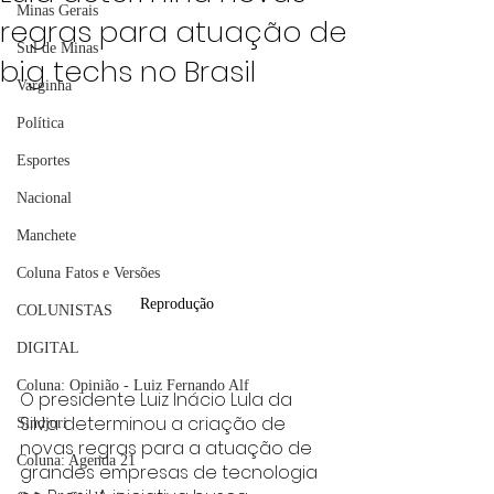
Minas Gerais
regras para atuação de
Sul de Minas
big techs no Brasil
Varginha
Política
Esportes
Nacional
Manchete
Coluna Fatos e Versões
Reprodução
COLUNISTAS
DIGITAL
Coluna: Opinião - Luiz Fernando Alf
O presidente Luiz Inácio Lula da 
Silva determinou a criação de 
Sindjori
novas regras para a atuação de 
Coluna: Agenda 21
grandes empresas de tecnologia 