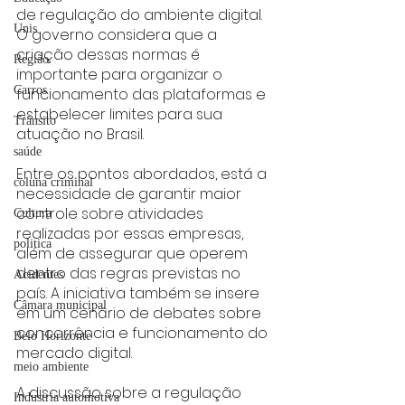
de regulação do ambiente digital. 
Unis
O governo considera que a 
criação dessas normas é 
Região
importante para organizar o 
Carros
funcionamento das plataformas e 
estabelecer limites para sua 
Trânsito
atuação no Brasil.
saúde
Entre os pontos abordados, está a 
coluna criminal
necessidade de garantir maior 
controle sobre atividades 
Cultura
realizadas por essas empresas, 
politica
além de assegurar que operem 
dentro das regras previstas no 
Acidentes
país. A iniciativa também se insere 
Câmara municipal
em um cenário de debates sobre 
concorrência e funcionamento do 
Belo Horizonte
mercado digital.
meio ambiente
A discussão sobre a regulação 
Industria automotiva