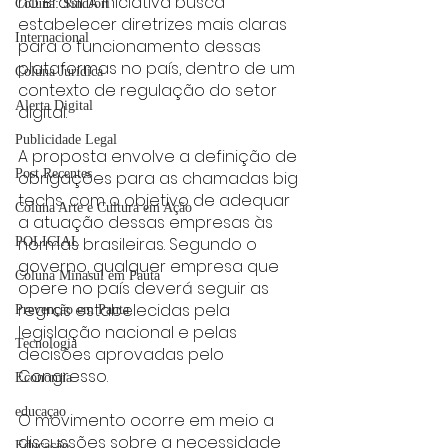
no Brasil. A iniciativa busca 
Coluna: SindJori
estabelecer diretrizes mais claras 
Internacional
para o funcionamento dessas 
plataformas no país, dentro de um 
Coluna Jurídica
contexto de regulação do setor 
Alerta Digital
digital.
Publicidade Legal
A proposta envolve a definição de 
Post Recentes
obrigações para as chamadas big 
techs, com o objetivo de adequar 
Coluna Arte e Cultura em Ação
a atuação dessas empresas às 
normas brasileiras. Segundo o 
POLICIAL
governo, qualquer empresa que 
Coluna Minasul em Pauta
opere no país deverá seguir as 
regras estabelecidas pela 
Prevenção em Pauta
legislação nacional e pelas 
Tecnologia
decisões aprovadas pelo 
Congresso.
Economia
educaçao
O movimento ocorre em meio a 
discussões sobre a necessidade 
Educação