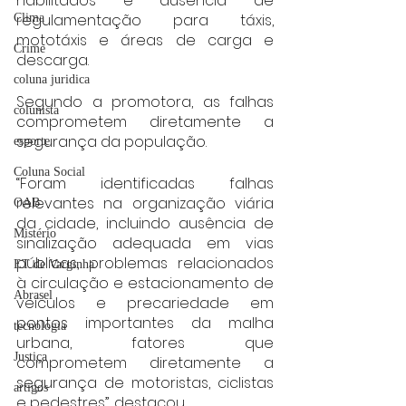
habilitados e ausência de 
regulamentação para táxis, 
Clima
mototáxis e áreas de carga e 
Crime
descarga.
coluna juridica
Segundo a promotora, as falhas 
colunista
comprometem diretamente a 
segurança da população.
esporte
Coluna Social
“Foram identificadas falhas 
relevantes na organização viária 
OAB
da cidade, incluindo ausência de 
Mistério
sinalização adequada em vias 
públicas, problemas relacionados 
ET de Varginha
à circulação e estacionamento de 
Abrasel
veículos e precariedade em 
pontos importantes da malha 
tecnologia
urbana, fatores que 
Justiça
comprometem diretamente a 
segurança de motoristas, ciclistas 
artigos
e pedestres”, destacou.