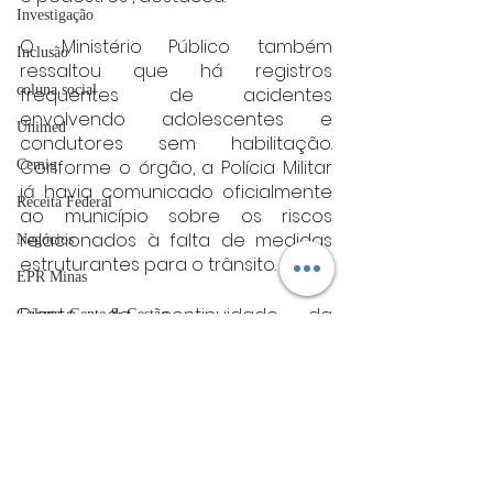
Investigação
O Ministério Público também 
Inclusão
ressaltou que há registros 
coluna social
frequentes de acidentes 
envolvendo adolescentes e 
Unimed
condutores sem habilitação. 
Conforme o órgão, a Polícia Militar 
Cemig
já havia comunicado oficialmente 
Receita Federal
ao município sobre os riscos 
relacionados à falta de medidas 
Negócios
estruturantes para o trânsito.
EPR Minas
Diante da continuidade da 
Coluna: Gente & Gestão
omissão administrativa, mesmo 
ACIV
após recomendações e tentativas 
de solução institucional, o MPMG 
Guarda Municipal
decidiu recorrer à Justiça.
Sebrae
Para a promotora Renata Marra 
UFLA
Toledo, a ação reforça o papel do 