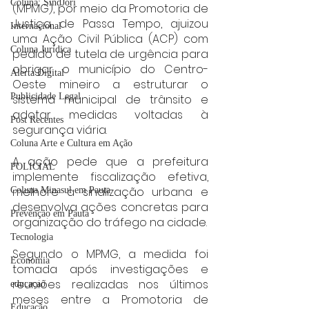
Coluna: SindJori
(MPMG), por meio da Promotoria de 
Justiça de Passa Tempo, ajuizou 
Internacional
uma Ação Civil Pública (ACP) com 
Coluna Jurídica
pedido de tutela de urgência para 
obrigar o município do Centro-
Alerta Digital
Oeste mineiro a estruturar o 
Publicidade Legal
sistema municipal de trânsito e 
adotar medidas voltadas à 
Post Recentes
segurança viária.
Coluna Arte e Cultura em Ação
A ação pede que a prefeitura 
POLICIAL
implemente fiscalização efetiva, 
melhore a sinalização urbana e 
Coluna Minasul em Pauta
desenvolva ações concretas para 
Prevenção em Pauta
organização do tráfego na cidade.
Tecnologia
Segundo o MPMG, a medida foi 
Economia
tomada após investigações e 
reuniões realizadas nos últimos 
educaçao
meses entre a Promotoria de 
Educação