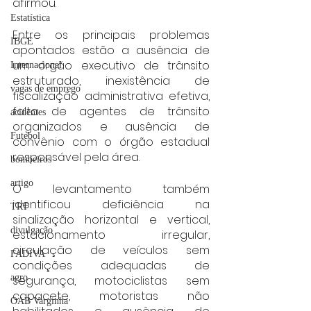
afirmou.
Estatística
Entre os principais problemas 
IBGE
apontados estão a ausência de 
um órgão executivo de trânsito 
Internacional
estruturado, inexistência de 
vagas de emprego
fiscalização administrativa efetiva, 
falta de agentes de trânsito 
acidentes
organizados e ausência de 
Futebol
convênio com o órgão estadual 
responsável pela área.
bombeiros
artigo
O levantamento também 
identificou deficiência na 
TRT
sinalização horizontal e vertical, 
divulgação
estacionamento irregular, 
circulação de veículos sem 
FADIVA
condições adequadas de 
agro
segurança, motociclistas sem 
capacete, motoristas não 
OAB Varginha