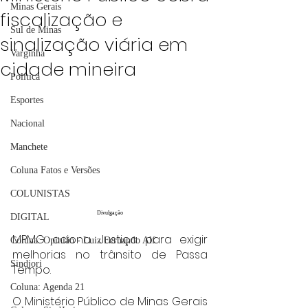
Minas Gerais
fiscalização e
Sul de Minas
sinalização viária em
Varginha
cidade mineira
Política
Esportes
Nacional
Manchete
Coluna Fatos e Versões
COLUNISTAS
Divulgação
DIGITAL
MPMG aciona Justiça para exigir 
Coluna: Opinião - Luiz Fernando Alf
melhorias no trânsito de Passa 
Sindjori
Tempo.
Coluna: Agenda 21
O Ministério Público de Minas Gerais 