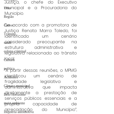
Justiça, o chefe do Executivo 
municipal e a Procuradoria do 
Unis
Município.
Região
De acordo com a promotora de 
Carros
Justiça Renata Marra Toledo, foi 
Trânsito
identificado um cenário 
considerado preocupante na 
saúde
estrutura administrativa e 
coluna criminal
legislativa relacionada ao trânsito 
local.
Cultura
politica
“A partir dessas reuniões, o MPMG 
identificou um cenário de 
Acidentes
fragilidade legislativa e 
Câmara municipal
administrativa que impacta 
diretamente a prestação de 
Belo Horizonte
serviços públicos essenciais e a 
própria capacidade de 
meio ambiente
arrecadação do Município”, 
Industria automotiva