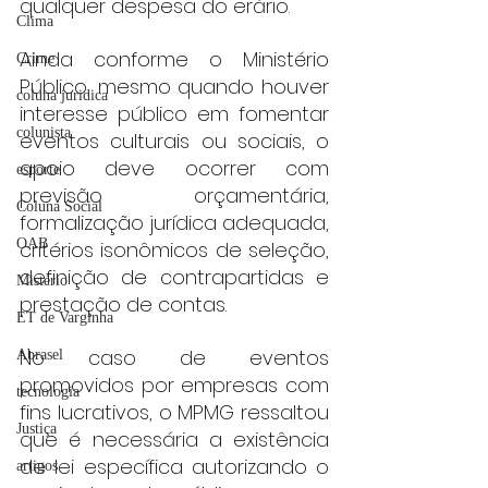
qualquer despesa do erário.
Clima
Ainda conforme o Ministério 
Crime
Público, mesmo quando houver 
coluna juridica
interesse público em fomentar 
colunista
eventos culturais ou sociais, o 
apoio deve ocorrer com 
esporte
previsão orçamentária, 
Coluna Social
formalização jurídica adequada, 
OAB
critérios isonômicos de seleção, 
definição de contrapartidas e 
Mistério
prestação de contas.
ET de Varginha
No caso de eventos 
Abrasel
promovidos por empresas com 
tecnologia
fins lucrativos, o MPMG ressaltou 
Justiça
que é necessária a existência 
de lei específica autorizando o 
artigos