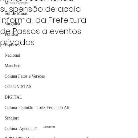
Minas Gerais
suspensão de apoio
Sul de Minas
informal da Prefeitura
Varginha
de Passos a eventos
Política
privados
Esportes
Nacional
Manchete
Coluna Fatos e Versões
COLUNISTAS
DIGITAL
Coluna: Opinião - Luiz Fernando Alf
Sindjori
Divulgação
Coluna: Agenda 21