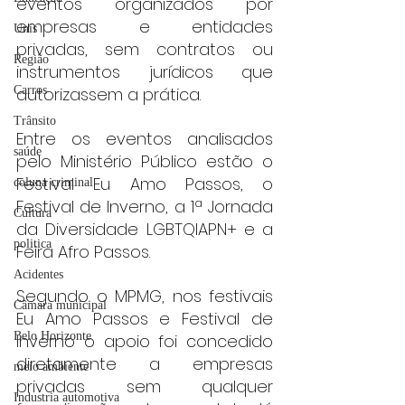
eventos organizados por 
empresas e entidades 
Unis
privadas, sem contratos ou 
Região
instrumentos jurídicos que 
Carros
autorizassem a prática.
Trânsito
Entre os eventos analisados 
saúde
pelo Ministério Público estão o 
Festival Eu Amo Passos, o 
coluna criminal
Festival de Inverno, a 1ª Jornada 
Cultura
da Diversidade LGBTQIAPN+ e a 
politica
Feira Afro Passos.
Acidentes
Segundo o MPMG, nos festivais 
Câmara municipal
Eu Amo Passos e Festival de 
Belo Horizonte
Inverno o apoio foi concedido 
diretamente a empresas 
meio ambiente
privadas sem qualquer 
Industria automotiva