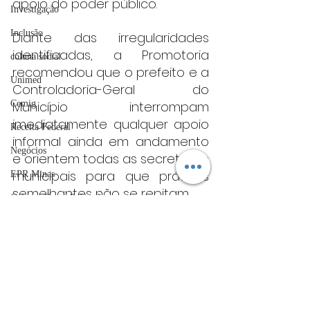
apoio do poder público.
Investigação
Inclusão
Diante das irregularidades 
identificadas, a Promotoria 
coluna social
recomendou que o prefeito e a 
Unimed
Controladoria-Geral do 
Cemig
Município interrompam 
imediatamente qualquer apoio 
Receita Federal
informal ainda em andamento 
Negócios
e orientem todas as secretarias 
municipais para que práticas 
EPR Minas
semelhantes não se repitam.
Coluna: Gente & Gestão
ACIV
A Prefeitura de Passos terá 
prazo de cinco dias para 
Guarda Municipal
informar ao Ministério Público se 
Sebrae
irá acatar a recomendação e 
UFLA
apresentar um cronograma de 