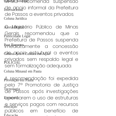
MPMG recomenda suspensão 
Coluna: SindJori
de apoio informal da Prefeitura 
Internacional
de Passos a eventos privados.
Coluna Jurídica
O Ministério Público de Minas 
Alerta Digital
Gerais recomendou que a 
Publicidade Legal
Prefeitura de Passos suspenda 
Post Recentes
imediatamente a concessão 
de apoio estrutural a eventos 
Coluna Arte e Cultura em Ação
privados sem respaldo legal e 
POLICIAL
sem formalização adequada.
Coluna Minasul em Pauta
A recomendação foi expedida 
Prevenção em Pauta
pela 7ª Promotoria de Justiça 
Tecnologia
de Passos após investigações 
apontarem o uso de estruturas 
Economia
e serviços pagos com recursos 
educaçao
públicos em benefício de 
Educação