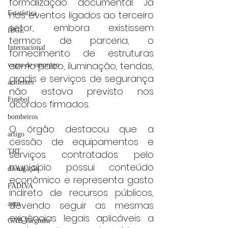
formalização documental. Já 
nos eventos ligados ao terceiro 
Estatística
setor, embora existissem 
IBGE
termos de parceria, o 
Internacional
fornecimento de estruturas 
como palco, iluminação, tendas, 
vagas de emprego
gradis e serviços de segurança 
acidentes
não estava previsto nos 
Futebol
acordos firmados.
bombeiros
O órgão destacou que a 
artigo
cessão de equipamentos e 
TRT
serviços contratados pelo 
município possui conteúdo 
divulgação
econômico e representa gasto 
FADIVA
indireto de recursos públicos, 
devendo seguir as mesmas 
agro
exigências legais aplicáveis a 
OAB Varginha