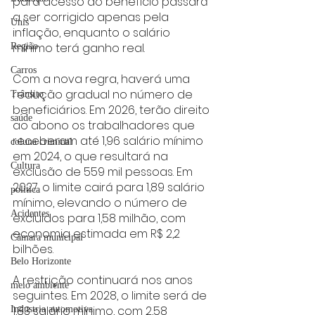
para acesso ao benefício passará 
a ser corrigido apenas pela 
Unis
inflação, enquanto o salário 
mínimo terá ganho real.
Região
Carros
Com a nova regra, haverá uma 
redução gradual no número de 
Trânsito
beneficiários. Em 2026, terão direito 
saúde
ao abono os trabalhadores que 
receberam até 1,96 salário mínimo 
coluna criminal
em 2024, o que resultará na 
Cultura
exclusão de 559 mil pessoas. Em 
2027, o limite cairá para 1,89 salário 
politica
mínimo, elevando o número de 
Acidentes
excluídos para 1,58 milhão, com 
economia estimada em R$ 2,2 
Câmara municipal
bilhões.
Belo Horizonte
A restrição continuará nos anos 
meio ambiente
seguintes. Em 2028, o limite será de 
1,83 salário mínimo, com 2,58 
Industria automotiva