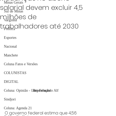
Minas Gerais
salarial devem excluir 4,5
Sul de Minas
milhões de
Varginha
trabalhadores até 2030
Política
Esportes
Nacional
Manchete
Coluna Fatos e Versões
COLUNISTAS
DIGITAL
Coluna: Opinião - Luiz Fernando Alf
Reprodução
Sindjori
Coluna: Agenda 21
O governo federal estima que 4,56 