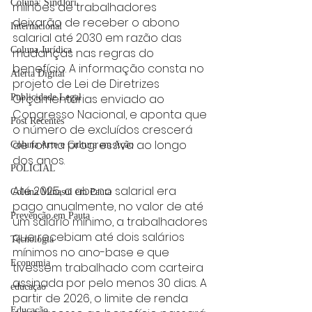
Coluna: SindJori
milhões de trabalhadores 
deixarão de receber o abono 
Internacional
salarial até 2030 em razão das 
Coluna Jurídica
mudanças nas regras do 
benefício. A informação consta no 
Alerta Digital
projeto de Lei de Diretrizes 
Orçamentárias enviado ao 
Publicidade Legal
Congresso Nacional, e aponta que 
Post Recentes
o número de excluídos crescerá 
de forma progressiva ao longo 
Coluna Arte e Cultura em Ação
dos anos.
POLICIAL
Até 2025, o abono salarial era 
Coluna Minasul em Pauta
pago anualmente, no valor de até 
Prevenção em Pauta
um salário mínimo, a trabalhadores 
que recebiam até dois salários 
Tecnologia
mínimos no ano-base e que 
Economia
tivessem trabalhado com carteira 
assinada por pelo menos 30 dias. A 
educaçao
partir de 2026, o limite de renda 
Educação