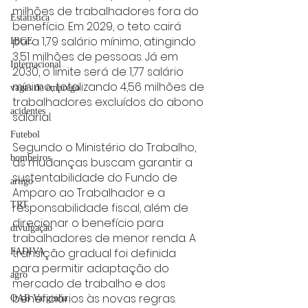
milhões de trabalhadores fora do 
Estatística
benefício. Em 2029, o teto cairá 
para 1,79 salário mínimo, atingindo 
IBGE
3,51 milhões de pessoas. Já em 
Internacional
2030, o limite será de 1,77 salário 
mínimo, totalizando 4,56 milhões de 
vagas de emprego
trabalhadores excluídos do abono 
acidentes
salarial.
Futebol
Segundo o Ministério do Trabalho, 
bombeiros
as mudanças buscam garantir a 
sustentabilidade do Fundo de 
artigo
Amparo ao Trabalhador e a 
TRT
responsabilidade fiscal, além de 
direcionar o benefício para 
divulgação
trabalhadores de menor renda. A 
transição gradual foi definida 
FADIVA
para permitir adaptação do 
agro
mercado de trabalho e dos 
beneficiários às novas regras.
OAB Varginha