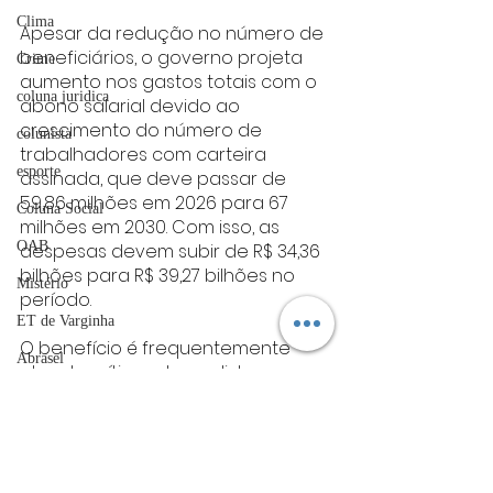
Clima
Apesar da redução no número de 
beneficiários, o governo projeta 
Crime
aumento nos gastos totais com o 
coluna juridica
abono salarial devido ao 
crescimento do número de 
colunista
trabalhadores com carteira 
esporte
assinada, que deve passar de 
59,86 milhões em 2026 para 67 
Coluna Social
milhões em 2030. Com isso, as 
OAB
despesas devem subir de R$ 34,36 
bilhões para R$ 39,27 bilhões no 
Mistério
período.
ET de Varginha
O benefício é frequentemente 
Abrasel
alvo de críticas de analistas. 
Segundo o economista Fabio 
tecnologia
Giambiagi, o abono não combate 
Justiça
o desemprego nem a miséria, pois 
é destinado a trabalhadores 
artigos