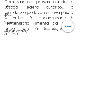
Com base nas provas reunidas, a 
Estatística
Justiça Federal autorizou o 
mandado que levou à nova prisão. 
IBGE
A mulher foi encaminhada à 
Penitenciária Pimenta da Veiga, 
Internacional
onde ficará à disposição da 
vagas de emprego
Justiça.
acidentes
Fonte: PF
minas gerais
Futebol
Minas Gerais
bombeiros
artigo
TRT
Posts Relacionados
Ver tudo
divulgação
FADIVA
agro
OAB Varginha