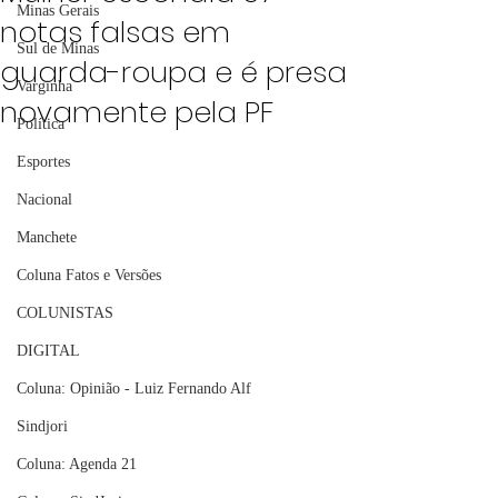
Minas Gerais
notas falsas em
Sul de Minas
guarda-roupa e é presa
Varginha
novamente pela PF
Política
Esportes
Nacional
Manchete
Coluna Fatos e Versões
COLUNISTAS
DIGITAL
Coluna: Opinião - Luiz Fernando Alf
Sindjori
Coluna: Agenda 21