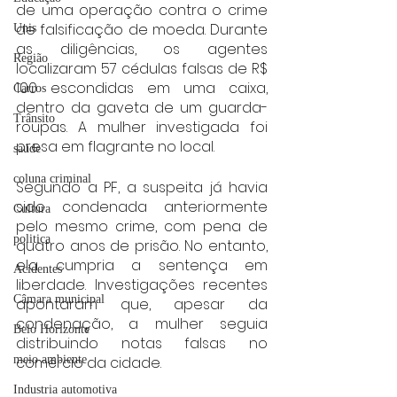
de uma operação contra o crime 
de falsificação de moeda. Durante 
Unis
as diligências, os agentes 
Região
localizaram 57 cédulas falsas de R$ 
100 escondidas em uma caixa, 
Carros
dentro da gaveta de um guarda-
Trânsito
roupas. A mulher investigada foi 
presa em flagrante no local.
saúde
coluna criminal
Segundo a PF, a suspeita já havia 
sido condenada anteriormente 
Cultura
pelo mesmo crime, com pena de 
politica
quatro anos de prisão. No entanto, 
ela cumpria a sentença em 
Acidentes
liberdade. Investigações recentes 
Câmara municipal
apontaram que, apesar da 
condenação, a mulher seguia 
Belo Horizonte
distribuindo notas falsas no 
meio ambiente
comércio da cidade.
Industria automotiva