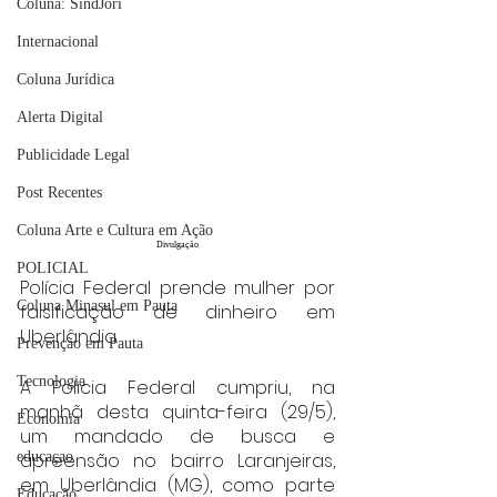
Coluna: SindJori
Internacional
Coluna Jurídica
Alerta Digital
Publicidade Legal
Post Recentes
Coluna Arte e Cultura em Ação
Divulgação
POLICIAL
Polícia Federal prende mulher por 
Coluna Minasul em Pauta
falsificação de dinheiro em 
Uberlândia.
Prevenção em Pauta
Tecnologia
A Polícia Federal cumpriu, na 
manhã desta quinta-feira (29/5), 
Economia
um mandado de busca e 
educaçao
apreensão no bairro Laranjeiras, 
em Uberlândia (MG), como parte 
Educação