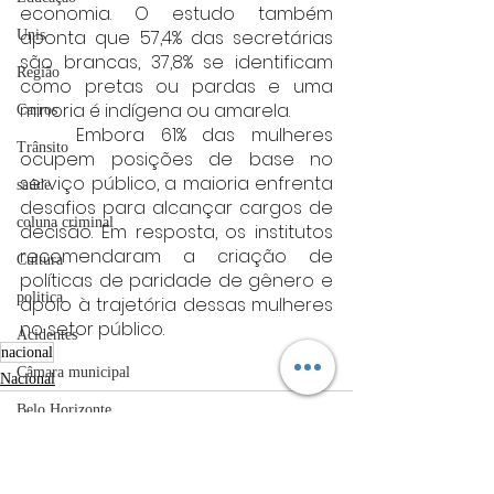
economia. O estudo também 
aponta que 57,4% das secretárias 
Unis
são brancas, 37,8% se identificam 
Região
como pretas ou pardas e uma 
minoria é indígena ou amarela.
Carros
	Embora 61% das mulheres 
Trânsito
ocupem posições de base no 
serviço público, a maioria enfrenta 
saúde
desafios para alcançar cargos de 
coluna criminal
decisão. Em resposta, os institutos 
recomendaram a criação de 
Cultura
políticas de paridade de gênero e 
politica
apoio à trajetória dessas mulheres 
no setor público.
Acidentes
nacional
Câmara municipal
Nacional
Belo Horizonte
meio ambiente
Industria automotiva