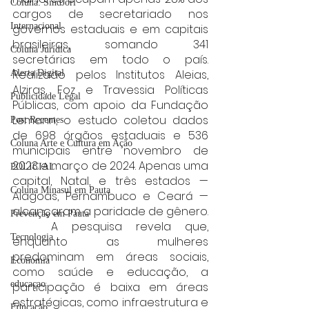
Coluna: SindJori
cargos de secretariado nos 
Internacional
governos estaduais e em capitais 
brasileiras, somando 341 
Coluna Jurídica
secretárias em todo o país. 
Realizado pelos Institutos Aleias, 
Alerta Digital
Alziras, Foz e Travessia Políticas 
Publicidade Legal
Públicas, com apoio da Fundação 
Lemann, o estudo coletou dados 
Post Recentes
de 698 órgãos estaduais e 536 
Coluna Arte e Cultura em Ação
municipais entre novembro de 
2023 e março de 2024. Apenas uma 
POLICIAL
capital, Natal, e três estados — 
Coluna Minasul em Pauta
Alagoas, Pernambuco e Ceará — 
alcançaram a paridade de gênero.
Prevenção em Pauta
	A pesquisa revela que, 
Tecnologia
enquanto as mulheres 
predominam em áreas sociais, 
Economia
como saúde e educação, a 
educaçao
participação é baixa em áreas 
estratégicas, como infraestrutura e 
Educação