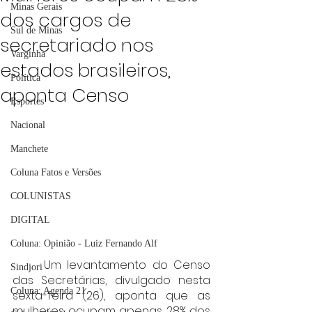
Minas Gerais
dos cargos de
Sul de Minas
secretariado nos
Varginha
estados brasileiros,
Política
aponta Censo
Esportes
Nacional
Manchete
Coluna Fatos e Versões
COLUNISTAS
DIGITAL
Coluna: Opinião - Luiz Fernando Alf
	Um levantamento do Censo 
Sindjori
das Secretárias, divulgado nesta 
Coluna: Agenda 21
sexta-feira (26), aponta que as 
mulheres ocupam apenas 28% dos 