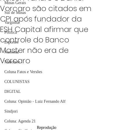
Minas Gerais
Vorcaro são citados em
Sul de Minas
CPI após fundador da
Varginha
ESH Capital afirmar que
Política
controle do Banco
Esportes
Master não era de
Nacional
Vorcaro
Manchete
Coluna Fatos e Versões
COLUNISTAS
DIGITAL
Coluna: Opinião - Luiz Fernando Alf
Sindjori
Coluna: Agenda 21
Reprodução