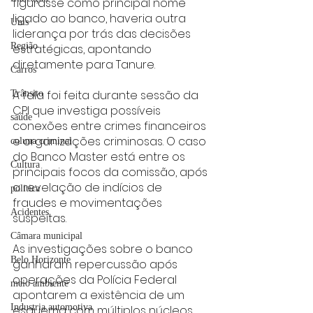
figurasse como principal nome 
ligado ao banco, haveria outra 
Unis
liderança por trás das decisões 
Região
estratégicas, apontando 
diretamente para Tanure.
Carros
A fala foi feita durante sessão da 
Trânsito
CPI que investiga possíveis 
saúde
conexões entre crimes financeiros 
e organizações criminosas. O caso 
coluna criminal
do Banco Master está entre os 
Cultura
principais focos da comissão, após 
a revelação de indícios de 
politica
fraudes e movimentações 
Acidentes
suspeitas.
Câmara municipal
As investigações sobre o banco 
Belo Horizonte
ganharam repercussão após 
operações da Polícia Federal 
meio ambiente
apontarem a existência de um 
Industria automotiva
esquema com múltiplos núcleos, 