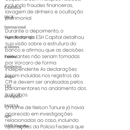
incluindo fraudes financeiras, 
Estatística
lavagem de dinheiro e ocultação 
patrimonial.
IBGE
Internacional
Durante o depoimento, o 
fundador da ESH Capital detalhou 
vagas de emprego
sua visão sobre a estrutura do 
acidentes
banco e afirmou que as decisões 
relevantes não seriam tomadas 
Futebol
por Vorcaro de forma 
bombeiros
independente. As declarações 
foram incluídas nos registros da 
artigo
CPI e devem ser analisadas pelos 
TRT
parlamentares no andamento dos 
trabalhos.
divulgação
FADIVA
O nome de Nelson Tanure já havia 
aparecido em investigações 
agro
relacionadas ao caso, incluindo 
operações da Polícia Federal que 
OAB Varginha