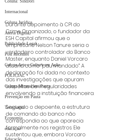
Coluna: SindJori
Internacional
Coluna Jurídica
Durante depoimento à CPI do 
Crime Organizado, o fundador da 
Alerta Digital
ESH Capital afirmou que o 
Publicidade Legal
empresário Nelson Tanure seria o 
verdadeiro controlador do Banco 
Post Recentes
Master, enquanto Daniel Vorcaro 
atuaria como “pau mandado”. A 
Coluna Arte e Cultura em Ação
declaração foi dada no contexto 
POLICIAL
das investigações que apuram 
suspeitas de irregularidades 
Coluna Minasul em Pauta
envolvendo a instituição financeira.
Prevenção em Pauta
Segundo o depoente, a estrutura 
Tecnologia
de comando do banco não 
Economia
correspondia ao que aparecia 
formalmente nos registros. Ele 
educaçao
sustentou que, embora Vorcaro 
Educação