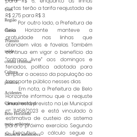
para R$ 6, enquanto as linhas 
curtas terão a tarifa reajustada de 
Unis
R$ 2,75 para R$ 3.
Região
	Por outro lado, a Prefeitura de 
Belo Horizonte manteve a 
Carros
gratuidade nas linhas que 
Trânsito
atendem vilas e favelas. Também 
continua em vigor o benefício da 
saúde
“catraca livre” aos domingos e 
coluna criminal
feriados, política adotada para 
Cultura
ampliar o acesso da população ao 
transporte público nesses dias.
politica
	Em nota, a Prefeitura de Belo 
Acidentes
Horizonte informou que o reajuste 
anual está previsto na Lei Municipal 
Câmara municipal
nº 11.458/2023 e está vinculado à 
Belo Horizonte
estimativa de custeio do sistema 
meio ambiente
para o próximo exercício. Segundo 
o Executivo, o cálculo segue a 
Industria automotiva