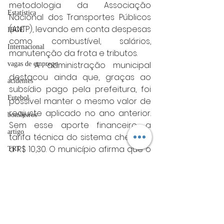
metodologia da Associação 
Estatística
Nacional dos Transportes Públicos 
(ANTP), levando em conta despesas 
IBGE
como combustível, salários, 
Internacional
manutenção da frota e tributos.
	A administração municipal 
vagas de emprego
destacou ainda que, graças ao 
acidentes
subsídio pago pela prefeitura, foi 
Futebol
possível manter o mesmo valor de 
reajuste aplicado no ano anterior. 
bombeiros
Sem esse aporte financeiro, a 
artigo
tarifa técnica do sistema chegaria 
a R$ 10,30. O município afirma que o 
TRT
reajuste é necessário para garantir 
divulgação
a continuidade dos investimentos 
FADIVA
e a ampliação das melhorias no 
serviço de transporte coletivo.
agro
Minas gerais
OAB Varginha
Minas Gerais