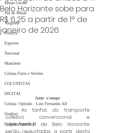
Minas Gerais
Belo Horizonte sobe para
Sul de Minas
R$ 6,25 a partir de 1º de
Varginha
janeiro de 2026
Política
Esportes
Nacional
Manchete
Coluna Fatos e Versões
COLUNISTAS
DIGITAL
fonte: o tempo
Coluna: Opinião - Luiz Fernando Alf
	As tarifas do transporte 
Sindjori
coletivo convencional e 
suplementar de Belo Horizonte 
Coluna: Agenda 21
serão reajustadas a partir desta 