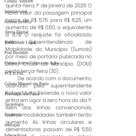
Coluna: SindJori
quinta-feira, 1º de janeiro de 2026. O 
Internacional
novo valor da passagem principal 
passa de R$ 5,75 para R$ 6,25, um 
Coluna Jurídica
aumento de R$ 0,50, o equivalente 
Alerta Digital
a 8,7%. O reajuste foi oficializado 
pela Superintendência de 
Publicidade Legal
Mobilidade do Município (Sumob) 
Post Recentes
por meio de portaria publicada no 
Diário Oficial do Município (DOM) 
Coluna Arte e Cultura em Ação
nesta terça-feira (30).
POLICIAL
	De acordo com o documento, 
Coluna Minasul em Pauta
assinado pelo superintendente 
Rafael Murta Resende, o novo valor 
Prevenção em Pauta
entra em vigor à zero hora do dia 1º. 
Tecnologia
Além das linhas convencionais, 
outras modalidades também terão 
Economia
aumento. As linhas circulares e 
educaçao
alimentadoras passam de R$ 5,50 
Educação