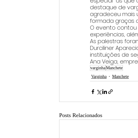
especial  as que
destaque de varg
agradeceu mais u
formada graças a
O evento contou 
experiências, alé
As palestras fora
Durciliner Aparec
instituições de s
Ana Veiga, empres
varginha
Manchete
Varginha
Manchete
Posts Relacionados