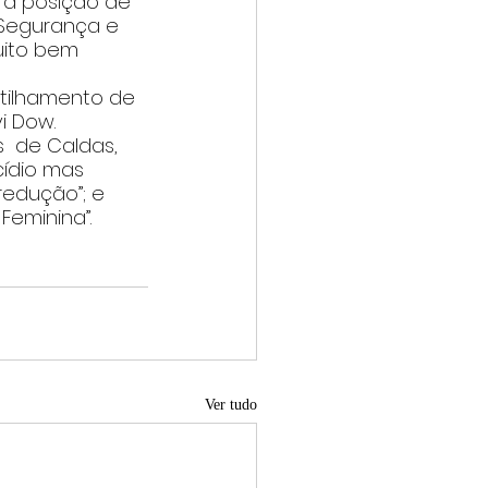
a posição de  
Segurança e 
uito bem 
tilhamento de 
i Dow.
  de Caldas, 
cídio mas 
redução”; e 
Feminina”.
Ver tudo