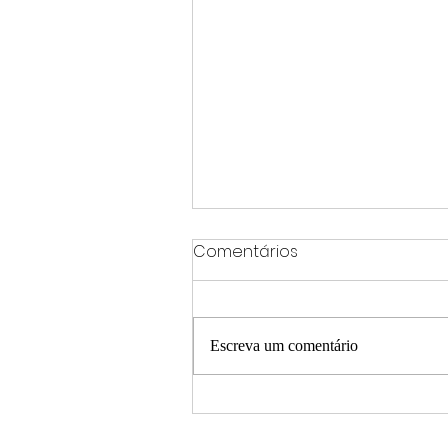
Comentários
Escreva um comentário
Varginha classifica 102
alunos da rede municipal