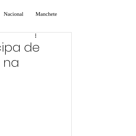
Nacional
Manchete
ernando Alf
Sindjori
cipa de
 na
ta Digital
ducaçao
Educação