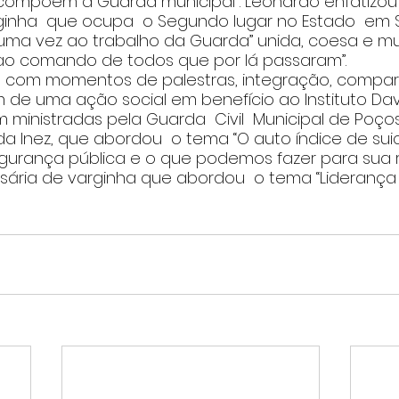
 compõem a Guarda municipal . Leonardo enfatizou 
inha  que ocupa  o Segundo lugar no Estado  em 
ma vez ao trabalho da Guarda” unida, coesa e m
o comando de todos que por lá passaram”. 
 com momentos de palestras, integração, compar
m de uma ação social em benefício ao Instituto Dav
m ministradas pela Guarda  Civil  Municipal de Poços
ida Inez, que abordou  o tema “O auto índice de sui
egurança pública e o que podemos fazer para sua 
ária de varginha que abordou  o tema “Liderança 