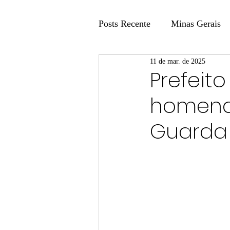
Posts Recente
Minas Gerais
11 de mar. de 2025
Coluna Fatos e Versões
Prefeit
homena
Coluna: Agenda 21
Colu
Guarda 
Publicidade Legal
Post 
Coluna Minasul em Pauta
Unis
Região
Carros