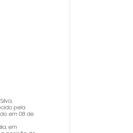
ilva, 
ecido pela 
ado em 08 de 
ia, em 