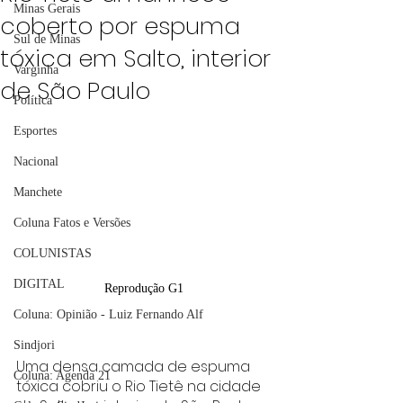
Minas Gerais
coberto por espuma
Sul de Minas
tóxica em Salto, interior
Varginha
de São Paulo
Política
Esportes
Nacional
Manchete
Coluna Fatos e Versões
COLUNISTAS
DIGITAL
Reprodução G1
Coluna: Opinião - Luiz Fernando Alf
Sindjori
Uma densa camada de espuma 
Coluna: Agenda 21
tóxica cobriu o Rio Tietê na cidade 