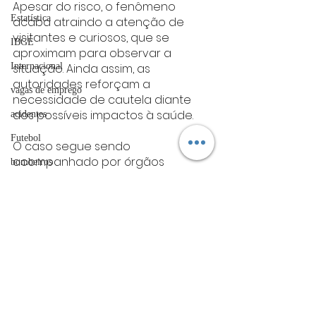
Apesar do risco, o fenômeno 
Estatística
acaba atraindo a atenção de 
visitantes e curiosos, que se 
IBGE
aproximam para observar a 
situação. Ainda assim, as 
Internacional
autoridades reforçam a 
vagas de emprego
necessidade de cautela diante 
dos possíveis impactos à saúde.
acidentes
Futebol
O caso segue sendo 
acompanhado por órgãos 
bombeiros
responsáveis, que monitoram as 
artigo
condições do rio e os efeitos da 
poluição no local.
TRT
nacional
divulgação
Nacional
FADIVA
agro
OAB Varginha