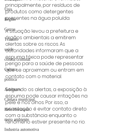
principalmente, por resíduos de 
Unis
produtos como detergentes 
presentes na água poluída.
Região
Carros
A situação levou a prefeitura e 
órgãos ambientais a emitirem 
Trânsito
alertas sobre os riscos. As 
autoridades informaram que a 
saúde
espuma tóxica pode representar 
coluna criminal
perigo para a saúde de pessoas 
que se aproximam ou entram em 
Cultura
contato com o material.
politica
Segundo os alertas, a exposição à 
Acidentes
espuma pode causar irritações na 
Câmara municipal
pele e nos olhos. Por isso, a 
orientação é evitar contato direto 
Belo Horizonte
com a substância enquanto o 
meio ambiente
fenômeno estiver presente no rio.
Industria automotiva