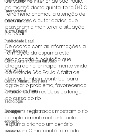
de Salto, no interior de São Paulo, 
Coluna: SindJori
na manhã desta quinta-feira (14). O 
Internacional
fenômeno chamou a atenção de 
moradores e autoridades, que 
Coluna Jurídica
passaram a monitorar a situação 
Alerta Digital
no local.
Publicidade Legal
De acordo com as informações, a 
Post Recentes
formação da espuma está 
relacionada à poluição que 
Coluna Arte e Cultura em Ação
chega ao rio, principalmente vinda 
da Grande São Paulo. A falta de 
POLICIAL
chuvas também contribui para 
Coluna Minasul em Pauta
agravar o problema, favorecendo 
o acúmulo de resíduos ao longo 
Prevenção em Pauta
do curso do rio.
Tecnologia
Imagens registradas mostram o rio 
Economia
completamente coberto pela 
educaçao
espuma, criando um cenário 
incomum. O material é formado, 
Educação