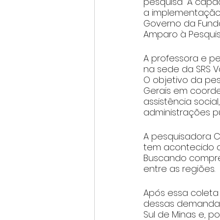
pesquisa “A capac
a implementação d
Governo da Funda
Amparo à Pesquis
A professora e pe
na sede da SRS Va
O objetivo da pe
Gerais em coorden
assistência soci
administrações pú
A pesquisadora Ca
tem acontecido a a
Buscando compree
entre as regiões. 
Após essa coleta
dessas demandas 
Sul de Minas e, p