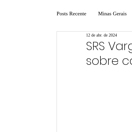
Posts Recente
Minas Gerais
12 de abr. de 2024
Coluna Fatos e Versões
SRS Var
sobre c
Coluna: Agenda 21
Colu
Publicidade Legal
Post 
Coluna Minasul em Pauta
Unis
Região
Carros