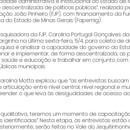
idade administrativa e institucional do Estado de M
escentralizada de políticas públicas”, realizada pe
ção João Pinheiro (FJP), com financiamento da F
a do Estado de Minas Gerais (Fapemig).
squisadora da FJP, Carolina Portugal Gonçalves da
rginha na última sexta-feira, 5/4, para coleta de d
squisa é analisar a capacidade do governo do Est
ar e implementar, de forma descentralizada, as po
al, saúde e educação e trabalhar em conjunto com 
blicas municipais.
rolina Motta explicou que “as entrevistas buscam 
rticulação entre nível central, nível regional e mun
nder o que leva às desigualdades de acesso aos
 qualitativa, teremos um momento de capacitação 
identificadas”. Nesta etapa, as entrevistas estão
osteriormente, serão feitas no Vale do Jequitinhonha