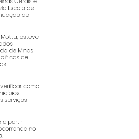
inas Gerais e 
la Escola de 
undação de 
 Motta, esteve 
ados. 
ado de Minas 
líticas de 
as 
verificar como 
icípios. 
 serviços 
a partir 
 ocorrendo no 
.