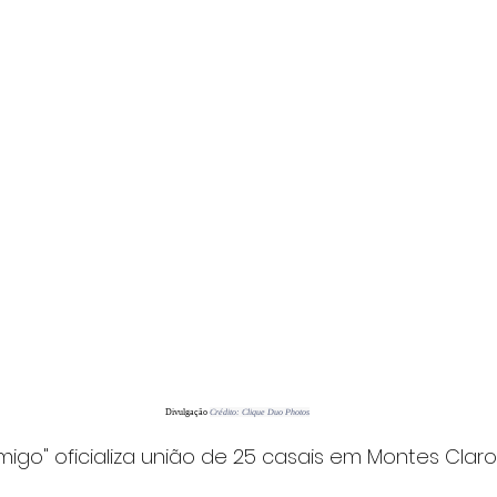
Divulgação 
Crédito: Clique Duo Photos
igo" oficializa união de 25 casais em Montes Claro