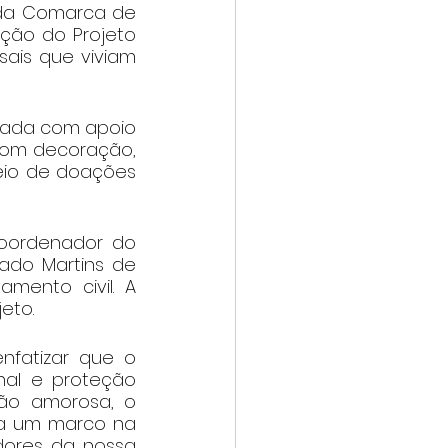
 da Comarca de 
ção do Projeto 
sais que viviam 
zada com apoio 
com decoração, 
eio de doações 
oordenador do 
hado Martins de 
ento civil. A 
eto.
nfatizar que o 
nal e proteção 
ção amorosa, o 
ta um marco na 
ores da nossa 