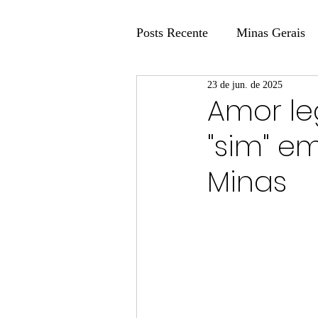
Posts Recente
Minas Gerais
23 de jun. de 2025
Coluna Fatos e Versões
Amor le
"sim" e
Coluna: Agenda 21
Colu
Minas
Publicidade Legal
Post 
Coluna Minasul em Pauta
Unis
Região
Carros