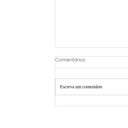
Comentários
Escreva um comentário
Frente fria e ciclone
extratropical provocam
mudanças no tempo em
Minas Gerais neste fim de