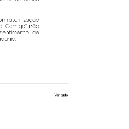
raternização 
a Comigo” não 
sentimento de 
dania.
Ver tudo