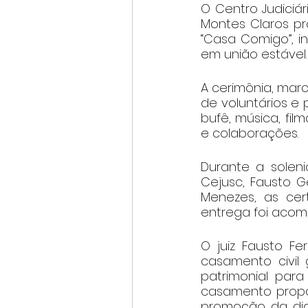
O Centro Judiciá
Montes Claros pr
“Casa Comigo”, in
em união estável.
A cerimônia, marc
de voluntários e
bufê, música, fil
e colaborações.
Durante a solen
Cejusc, Fausto Ge
Menezes, as cer
entrega foi acomp
O juiz Fausto Fe
casamento civil 
patrimonial para
casamento propor
promoção da dig