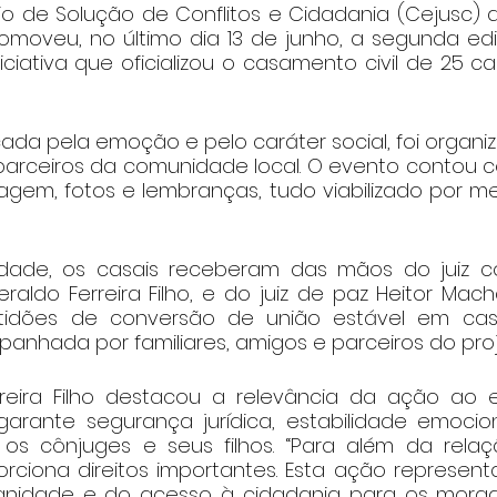
rio de Solução de Conflitos e Cidadania (Cejusc)
omoveu, no último dia 13 de junho, a segunda edi
iciativa que oficializou o casamento civil de 25 ca
ada pela emoção e pelo caráter social, foi organi
 parceiros da comunidade local. O evento contou 
magem, fotos e lembranças, tudo viabilizado por m
idade, os casais receberam das mãos do juiz c
raldo Ferreira Filho, e do juiz de paz Heitor Mac
tidões de conversão de união estável em casam
anhada por familiares, amigos e parceiros do proj
rreira Filho destacou a relevância da ação ao e
garante segurança jurídica, estabilidade emocio
 os cônjuges e seus filhos. “Para além da rela
ciona direitos importantes. Esta ação represen
nidade e do acesso à cidadania para os morad