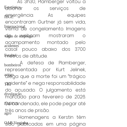
	Às 3h30, Plamberger voltou a 
acionar os serviços de 
Estatística
emergência. As equipes 
IBGE
encontraram Gurtner já sem vida, 
Internacional
vítima de congelamento. Imagens 
de webcam mostraram o 
vagas de emprego
acampamento montado pelo 
acidentes
casal pouco abaixo dos 3.700 
metros de altitude.
Futebol
	A defesa de Plamberger, 
bombeiros
representada por Kurt Jelinek, 
artigo
alega que a morte foi um “trágico 
acidente” e nega responsabilidade 
TRT
do acusado. O julgamento está 
divulgação
marcado para fevereiro de 2026. 
Se condenado, ele pode pegar até 
FADIVA
três anos de prisão.
agro
	Homenagens a Kerstin têm 
sido publicadas em uma página 
OAB Varginha