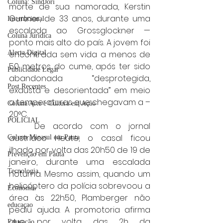
Coluna: SindJori
morte de sua namorada, Kerstin 
Gurtner, de 33 anos, durante uma 
Internacional
escalada ao Grossglockner — 
Coluna Jurídica
ponto mais alto do país. A jovem foi 
encontrada sem vida a menos de 
Alerta Digital
50 metros do cume, após ter sido 
Publicidade Legal
abandonada “desprotegida, 
Post Recentes
exausta e desorientada” em meio 
a temperaturas que chegavam a –
Coluna Arte e Cultura em Ação
20°C.
POLICIAL
	De acordo com o jornal 
austríaco Heute, o casal ficou 
Coluna Minasul em Pauta
ilhado por volta das 20h50 de 19 de 
Prevenção em Pauta
janeiro, durante uma escalada 
Tecnologia
noturna. Mesmo assim, quando um 
helicóptero da polícia sobrevoou a 
Economia
área às 22h50, Plamberger não 
educaçao
pediu ajuda. A promotoria afirma 
que, por volta das 2h da 
Educação