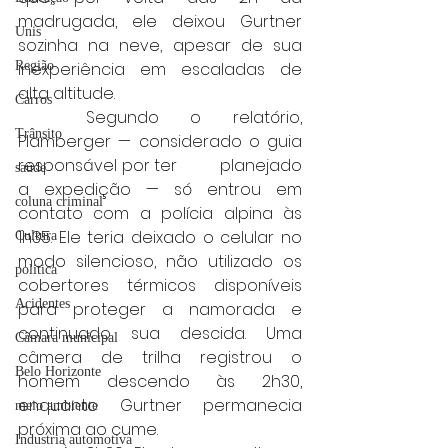
madrugada, ele deixou Gurtner 
Unis
sozinha na neve, apesar de sua 
inexperiência em escaladas de 
Região
alta altitude.
Carros
	Segundo o relatório, 
Trânsito
Plamberger — considerado o guia 
responsável por ter 	planejado 
saúde
a expedição — só entrou em 
coluna criminal
contato com a polícia alpina às 
1h35. Ele teria deixado o celular no 
Cultura
modo silencioso, não utilizado os 
politica
cobertores térmicos disponíveis 
Acidentes
para proteger a namorada e 
continuado sua descida. Uma 
Câmara municipal
câmera de trilha registrou o 
Belo Horizonte
homem descendo às 2h30, 
enquanto Gurtner permanecia 
meio ambiente
próxima ao cume.
Industria automotiva