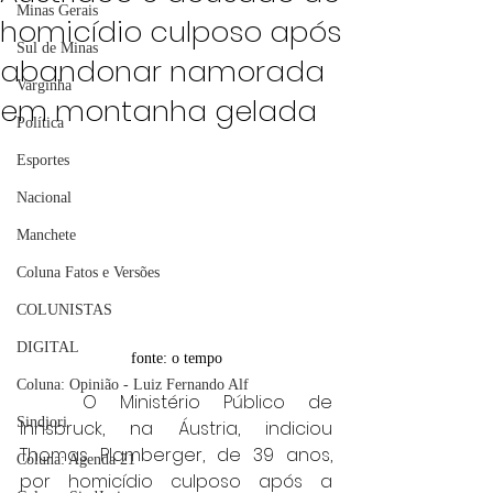
Minas Gerais
homicídio culposo após
Sul de Minas
abandonar namorada
Varginha
em montanha gelada
Política
Esportes
Nacional
Manchete
Coluna Fatos e Versões
COLUNISTAS
DIGITAL
fonte: o tempo
Coluna: Opinião - Luiz Fernando Alf
	O Ministério Público de 
Sindjori
Innsbruck, na Áustria, indiciou 
Thomas Plamberger, de 39 anos, 
Coluna: Agenda 21
por homicídio culposo após a 