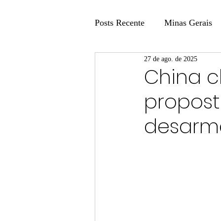
Posts Recente
Minas Gerais
27 de ago. de 2025
Coluna Fatos e Versões
China c
propost
Coluna: Agenda 21
Colu
desarm
Publicidade Legal
Post 
Coluna Minasul em Pauta
Unis
Região
Carros