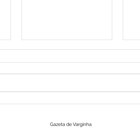
Tiroteio em escola
Sec
tailandesa deixa vítimas
dos
entre estudantes e
com
Gazeta de Varginha
professores
ves
Gue