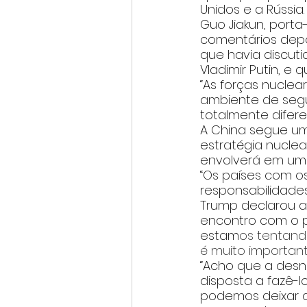
Unidos e a Rússia.
Guo Jiakun, porta-
comentários depo
que havia discuti
Vladimir Putin, e
“As forças nuclea
ambiente de segur
totalmente difere
A China segue uma
estratégia nucle
envolverá em uma
“Os países com o
responsabilidades
Trump declarou ao
encontro com o
 
estam
os tentand
é muito important
“Acho que a desn
disposta a fazê-l
podemos deixar q