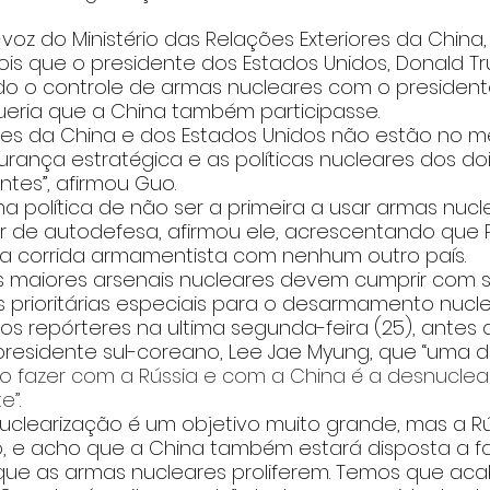
voz do Ministério das Relações Exteriores da China, 
is que o presidente dos Estados Unidos, Donald Tr
do o controle de armas nucleares com o presidente
 queria que a China também participasse.
res da China e dos Estados Unidos não estão no me
ança estratégica e as políticas nucleares dos doi
ntes”, afirmou Guo.
 política de não ser a primeira a usar armas nuc
ar de autodefesa, afirmou ele, acrescentando que
 corrida armamentista com nenhum outro país.
s maiores arsenais nucleares devem cumprir com 
 prioritárias especiais para o desarmamento nuclea
s repórteres na ultima segunda-feira (25), antes 
presidente sul-coreano, Lee Jae Myung
, que “uma d
o fazer com a Rússia e com a China é a desnucleari
e”.
uclearização é um objetivo muito grande, mas a Rú
o, e acho que a China também estará disposta a fa
ue as armas nucleares proliferem. Temos que aca