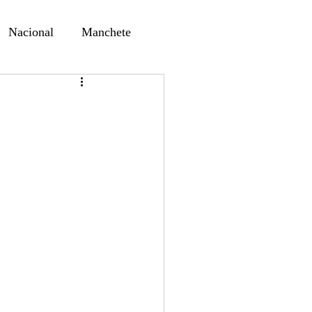
Nacional
Manchete
ernando Alf
Sindjori
ta Digital
ducaçao
Educação