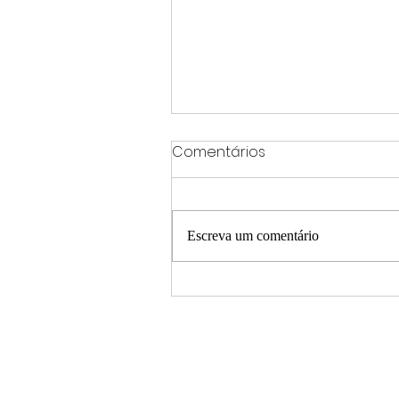
Comentários
Escreva um comentário
Embaixador da Argentina
deixará o Brasil em meio
ao agravamento da crise
diplomática entre os dois
países