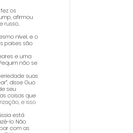
fez os 
ump, afirmou 
 russo, 
smo nível, e o 
s países são 
leares e uma 
 Pequim não se 
seriedade suas 
r”, disse Guo.
de seu 
as coisas que 
zação, e isso 
ssia está 
zê-lo. Não 
bar com as 