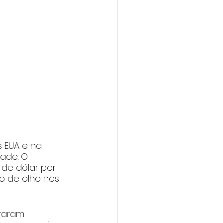
 EUA e na 
dade. O 
de dólar por 
o de olho nos 
raram 