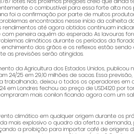
787 lotes. Nos próximos pregões creio que ainda 
rentemente o combustível para essa forte alta nos 
a foi a confirmação por parte de muitos produto
roblemas encontrados nesse início da colheita da
 Os rendimentos até agora obtidos continuam indic
 e com peneira aquém do esperado. As lavouras f
oblemas climáticos durante os períodos da florada
 enchimento dos grãos e os reflexos estão sendo 
te as previsões serão atingidas. 
nto da Agricultura dos Estados Unidos, publicou n
am 24/25 em 29,10 milhões de sacas. Essa previsão
 trabalhando, deixou o todos os operadores em al
24 em Londres fechou ao preço de USD4.120 por ton
ompraram mais conilon ficando agora com um sa
ento climático em qualquer origem durante os pró
nda mais explosivo o quadro da oferta x demanda, 
çando a proibição para importar café de origens