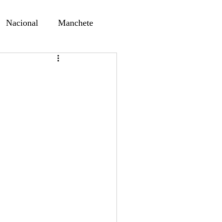
Nacional
Manchete
ernando Alf
Sindjori
ta Digital
ducaçao
Educação