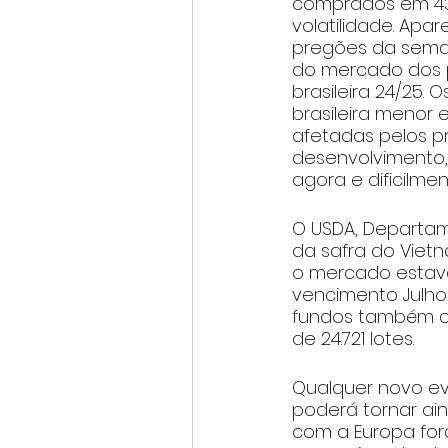
comprados em 43.
volatilidade. Apa
pregões da seman
do mercado dos p
brasileira 24/25.
brasileira menor
afetadas pelos pr
desenvolvimento,
agora e dificilmen
O USDA, Departame
da safra do Vietn
o mercado estava
vencimento Julho
fundos também c
de 24.721 lotes.
Qualquer novo ev
poderá tornar ai
com a Europa for