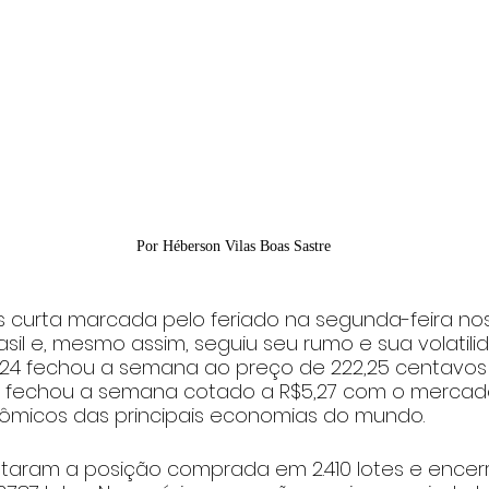
Por Héberson Vilas Boas Sastre
s curta marcada pelo feriado na segunda-feira nos
asil e, mesmo assim, seguiu seu rumo e sua volatili
24 fechou a semana ao preço de 222,25 centavos 
lar fechou a semana cotado a R$5,27 com o mercad
ômicos das principais economias do mundo.
aram a posição comprada em 2.410 lotes e encer