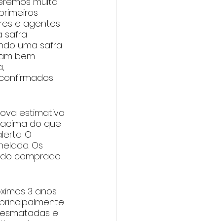
teremos muita 
primeiros 
res e agentes 
 safra 
ando uma safra 
oram bem 
, 
confirmados 
ova estimativa 
, acima do que 
erta. O 
elada. Os 
ldo comprado 
ximos 3 anos 
principalmente 
 desmatadas e 