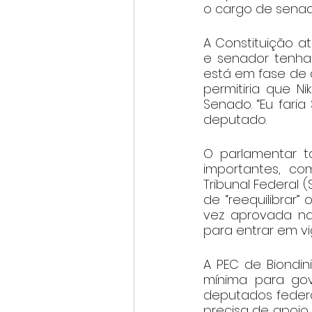
o cargo de senad
A Constituição a
e senador tenha
está em fase de c
permitiria que N
Senado. “Eu faria
deputado.
O parlamentar 
importantes, c
Tribunal Federal 
de “reequilibrar”
vez aprovada na
para entrar em vi
A PEC de Biondi
mínima para gov
deputados federai
precisa de apoio 