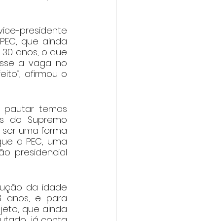
ice-presidente 
EC, que ainda 
 30 anos, o que 
asse a vaga no 
ito”, afirmou o 
 pautar temas 
os do Supremo 
a ser uma forma 
 que a PEC, uma 
 presidencial 
ução da idade 
 anos, e para 
jeto, que ainda 
tado, já conta 