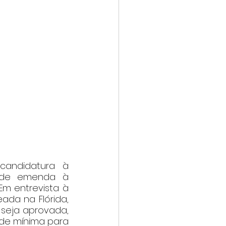
candidatura à 
 de emenda à 
m entrevista à 
ada na Flórida, 
 seja aprovada, 
ade mínima para 