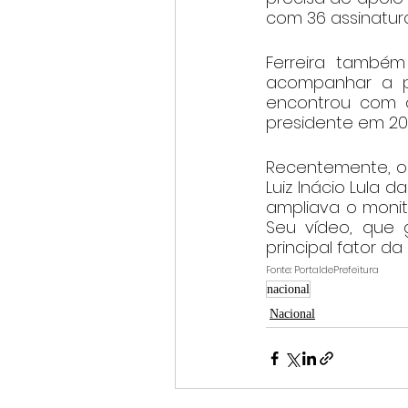
com 36 assinaturas
Ferreira também 
acompanhar a po
encontrou com o 
presidente em 20
Recentemente, o 
Luiz Inácio Lula 
ampliava o monito
Seu vídeo, que g
principal fator d
Fonte: PortaldePrefeitura
nacional
Nacional