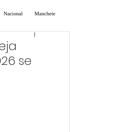
Nacional
Manchete
ernando Alf
Sindjori
eja
26 se
ta Digital
ducaçao
Educação