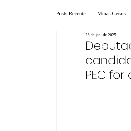
Posts Recente
Minas Gerais
23 de jan. de 2025
Coluna Fatos e Versões
Deputad
candida
Coluna: Agenda 21
Colu
PEC for
Publicidade Legal
Post 
Coluna Minasul em Pauta
Unis
Região
Carros