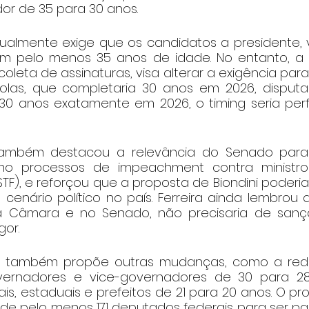
or de 35 para 30 anos.
tualmente exige que os candidatos a presidente, v
m pelo menos 35 anos de idade. No entanto, a P
oleta de assinaturas, visa alterar a exigência para
ikolas, que completaria 30 anos em 2026, disput
 30 anos exatamente em 2026, o timing seria perfe
também destacou a relevância do Senado para
omo processos de impeachment contra ministr
(STF), e reforçou que a proposta de Biondini poderi
 o cenário político no país. Ferreira ainda lembrou
 Câmara e no Senado, não precisaria de sanção
gor.
ni também propõe outras mudanças, como a red
ernadores e vice-governadores de 30 para 28
s, estaduais e prefeitos de 21 para 20 anos. O pro
de pelo menos 171 deputados federais para ser pau