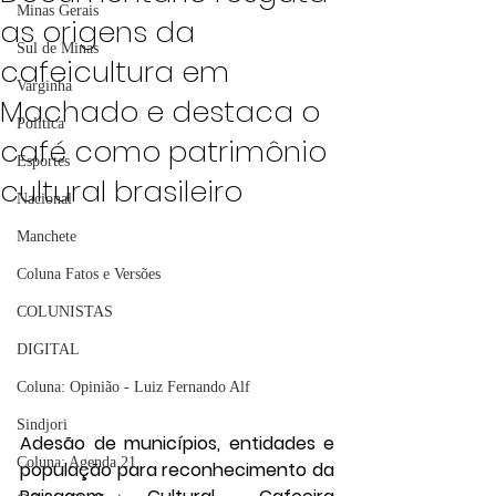
Minas Gerais
as origens da
Sul de Minas
cafeicultura em
Varginha
Machado e destaca o
Política
café como patrimônio
Esportes
cultural brasileiro
Nacional
Manchete
Coluna Fatos e Versões
COLUNISTAS
DIGITAL
Coluna: Opinião - Luiz Fernando Alf
Sindjori
Adesão de municípios, entidades e 
Coluna: Agenda 21
população para reconhecimento da 