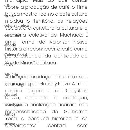
município. “Mais do que contar 
Clima
sobre a produção de café, o filme 
busca mostrar como a cafeicultura 
Crime
moldou o território, as relações 
coluna juridica
sociais, a arquitetura, a cultura e a 
memória coletiva de Machado. É 
colunista
uma forma de valorizar nossa 
esporte
história e reconhecer o café como 
parte essencial da identidade do 
Coluna Social
Sul de Minas”, destaca.
OAB
Mistério
A direção, produção e roteiro são 
assinados por Platinny Paiva. A trilha 
ET de Varginha
sonora original é de Chrystian 
Abrasel
Dozza, enquanto a captação, 
edição e finalização ficaram sob 
tecnologia
responsabilidade de Guilherme 
Justiça
Yoshi. A pesquisa histórica e os 
artigos
depoimentos contam com 