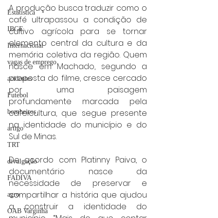
A produção busca traduzir como o 
Estatística
café ultrapassou a condição de 
IBGE
cultivo agrícola para se tornar 
elemento central da cultura e da 
Internacional
memória coletiva da região. Quem 
vagas de emprego
nasce em Machado, segundo a 
proposta do filme, cresce cercado 
acidentes
por uma paisagem 
Futebol
profundamente marcada pela 
cafeicultura, que segue presente 
bombeiros
na identidade do município e do 
artigo
Sul de Minas.
TRT
De acordo com Platinny Paiva, o 
divulgação
documentário nasce da 
FADIVA
necessidade de preservar e 
compartilhar a história que ajudou 
agro
a construir a identidade do 
OAB Varginha