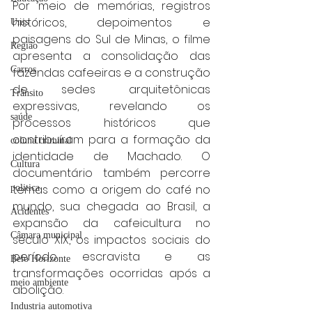
Por meio de memórias, registros 
históricos, depoimentos e 
Unis
paisagens do Sul de Minas, o filme 
Região
apresenta a consolidação das 
Carros
fazendas cafeeiras e a construção 
de sedes arquitetônicas 
Trânsito
expressivas, revelando os 
saúde
processos históricos que 
contribuíram para a formação da 
coluna criminal
identidade de Machado. O 
Cultura
documentário também percorre 
temas como a origem do café no 
politica
mundo, sua chegada ao Brasil, a 
Acidentes
expansão da cafeicultura no 
Câmara municipal
século XIX, os impactos sociais do 
período escravista e as 
Belo Horizonte
transformações ocorridas após a 
meio ambiente
abolição.
Industria automotiva