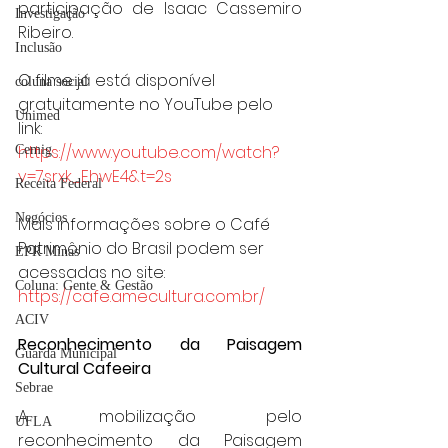
participação de Isaac Cassemiro 
Investigação
Ribeiro.
Inclusão
O filme já está disponível 
coluna social
gratuitamente no YouTube pelo 
Unimed
link: 
https://www.youtube.com/watch?
Cemig
v=7srxk_EhwE4&t=2s
Receita Federal
Negócios
Mais informações sobre o Café 
Patrimônio do Brasil podem ser 
EPR Minas
acessadas no site: 
Coluna: Gente & Gestão
https://cafe.amecultura.com.br/
ACIV
Reconhecimento da Paisagem 
Guarda Municipal
Cultural Cafeeira
Sebrae
A mobilização pelo 
UFLA
reconhecimento da Paisagem 