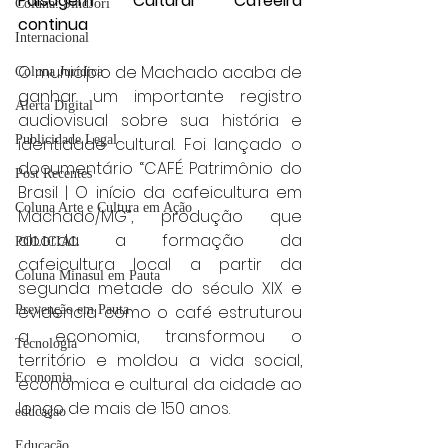
Paisagem Cultural Cafeeira 
Coluna: SindJori
continua
Internacional
O município de Machado acaba de 
Coluna Jurídica
ganhar um importante registro 
Alerta Digital
audiovisual sobre sua história e 
Publicidade Legal
identidade cultural. Foi lançado o 
documentário “CAFÉ: Patrimônio do 
Post Recentes
Brasil | O início da cafeicultura em 
Coluna Arte e Cultura em Ação
Machado/MG”, produção que 
aborda a formação da 
POLICIAL
cafeicultura local a partir da 
Coluna Minasul em Pauta
segunda metade do século XIX e 
evidencia como o café estruturou 
Prevenção em Pauta
a economia, transformou o 
Tecnologia
território e moldou a vida social, 
Economia
econômica e cultural da cidade ao 
longo de mais de 150 anos.
educaçao
Educação