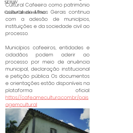
SEHAV
Cultural Cafeeira como patrimônio 
cultural de Minas Gerais continua 
Coluna Cultura em Foco
com a adesão de municípios, 
instituições e da sociedade civil ao 
processo. 
Municípios cafeeiros, entidades e 
cidadãos podem aderir ao 
processo por meio de anuência 
municipal, declaração institucional 
e petição pública. Os documentos 
e orientações estão disponíveis na 
plataforma oficial: 
https://cafe.amecultura.com.br/pais
agemcultural