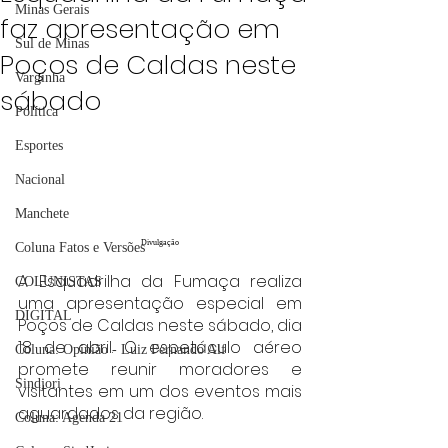
Minas Gerais
faz apresentação em
Sul de Minas
Poços de Caldas neste
Varginha
sábado
Política
Esportes
Nacional
Manchete
Divulgação
Coluna Fatos e Versões
A Esquadrilha da Fumaça realiza 
COLUNISTAS
uma apresentação especial em 
DIGITAL
Poços de Caldas neste sábado, dia 
18 de abril. O espetáculo aéreo 
Coluna: Opinião - Luiz Fernando Alf
promete reunir moradores e 
Sindjori
visitantes em um dos eventos mais 
aguardados da região.
Coluna: Agenda 21