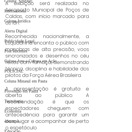
Coluna: SindJori
A exibição será realizada no 
Aeroporto Municipal de Poços de 
Internacional
Caldas, com início marcado para 
Coluna Jurídica
às 16h.
Alerta Digital
Reconhecida nacionalmente, a 
Publicidade Legal
Esquadrilha encanta o público com 
manobras de alta precisão, voos 
Post Recentes
sincronizados e desenhos no céu 
feitos com fumaça, demonstrando 
Coluna Arte e Cultura em Ação
técnica, disciplina e habilidade dos 
POLICIAL
pilotos da Força Aérea Brasileira.
Coluna Minasul em Pauta
A apresentação é gratuita e 
Prevenção em Pauta
aberta ao público. A 
recomendação é que os 
Tecnologia
espectadores cheguem com 
Economia
antecedência para garantir um 
bom lugar e acompanhar de perto 
educaçao
o espetáculo.
Educação