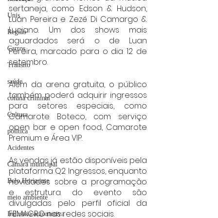
sertaneja, como Edson & Hudson, 
Unis
Luan Pereira e Zezé Di Camargo & 
Luciano. Um dos shows mais 
Região
aguardados será o de Luan 
Carros
Pereira, marcado para o dia 12 de 
setembro.
Trânsito
saúde
Além da arena gratuita, o público 
também poderá adquirir ingressos 
coluna criminal
para setores especiais, como 
Camarote Boteco, com serviço 
Cultura
open bar e open food, Camarote 
politica
Premium e Área VIP.
Acidentes
As vendas já estão disponíveis pela 
Câmara municipal
plataforma Q2 Ingressos, enquanto 
novidades sobre a programação 
Belo Horizonte
e estrutura do evento são 
meio ambiente
divulgadas pelo perfil oficial da 
FEMAGRO nas redes sociais.
Industria automotiva