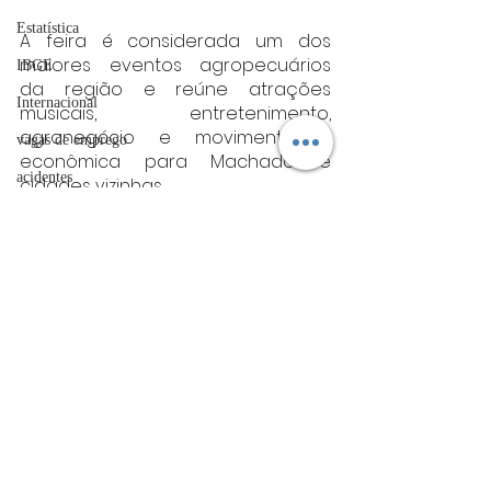
Estatística
A feira é considerada um dos 
maiores eventos agropecuários 
IBGE
da região e reúne atrações 
Internacional
musicais, entretenimento, 
agronegócio e movimentação 
vagas de emprego
econômica para Machado e 
acidentes
cidades vizinhas.
Futebol
Fonte:PMM Facebook Oficial
sul de minas
bombeiros
Sul de Minas
artigo
TRT
divulgação
Posts Relacionados
Ver tudo
FADIVA
agro
OAB Varginha