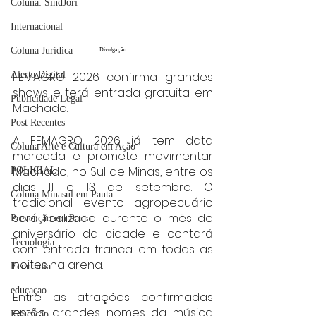
Coluna: SindJori
Internacional
Coluna Jurídica
Divulgação
FEMAGRO 2026 confirma grandes 
Alerta Digital
shows e terá entrada gratuita em 
Publicidade Legal
Machado.
Post Recentes
A FEMAGRO 2026 já tem data 
Coluna Arte e Cultura em Ação
marcada e promete movimentar 
Machado, no Sul de Minas, entre os 
POLICIAL
dias 11 e 13 de setembro. O 
Coluna Minasul em Pauta
tradicional evento agropecuário 
será realizado durante o mês de 
Prevenção em Pauta
aniversário da cidade e contará 
Tecnologia
com entrada franca em todas as 
noites na arena.
Economia
educaçao
Entre as atrações confirmadas 
estão grandes nomes da música 
Educação