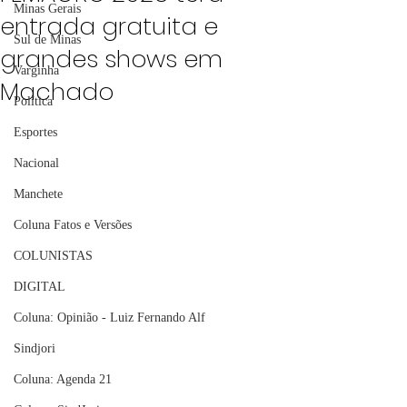
Minas Gerais
entrada gratuita e
Sul de Minas
grandes shows em
Varginha
Machado
Política
Esportes
Nacional
Manchete
Coluna Fatos e Versões
COLUNISTAS
DIGITAL
Coluna: Opinião - Luiz Fernando Alf
Sindjori
Coluna: Agenda 21