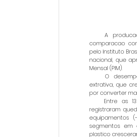
	A producao industrial de Minas Gerais avançou 2,1% em outubro na 
comparacao com 
pelo Instituto Bra
nacional, que apr
Mensal (PIM).
	O desempenho mineiro foi impulsionado principalmente pela industria 
extrativa, que cr
por converter mat
	Entre as 13 atividades que compoem o setor de transformacao, sete 
registraram que
equipamentos (-1
segmentos em al
plastico crescera