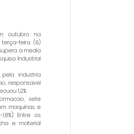
rça-feira (9) 
o supera a media 
uisa Industrial 
o, responsavel 
ecuou 1,2%.
em maquinas e 
,8%). Entre os 
ha e material 