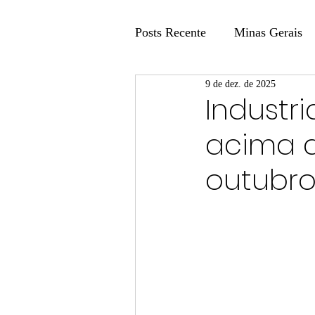
Posts Recente
Minas Gerais
9 de dez. de 2025
Coluna Fatos e Versões
Industri
acima 
Coluna: Agenda 21
Colu
outubro
Publicidade Legal
Post 
Coluna Minasul em Pauta
Unis
Região
Carros