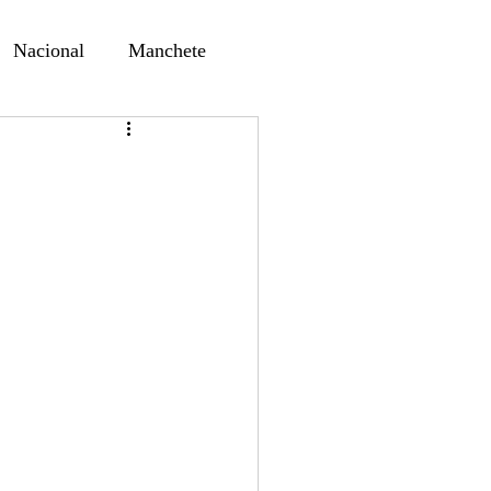
Nacional
Manchete
ernando Alf
Sindjori
ta Digital
ducaçao
Educação