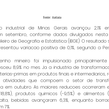
fonte: itatiaia
setembro, conforme dados divulgados nesta te
sileiro de Geografia e Estatistica (IBGE). O resultad
esentou variacao positiva de 0,1%, segundo a Pesq
esceu 8,9% no mes. Ja a industria de transformaca
erias-primas em produtos finais e intermediarios, r
da em outubro. As maiores reducoes ocorreram 
8,8%), produtos quimicos (-9,5%) e alimentos (-1
ta, bebidas avançaram 6,3%, enquanto borrac
m 7%.