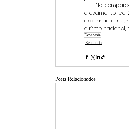
	Na comparacao com outubro do ano anterior, a industria mineira apresentou 
crescimento de 
expansao de 15,8
o ritmo nacional, 
Economia
Economia
Posts Relacionados