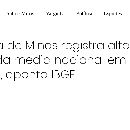
Sul de Minas
Varginha
Política
Esportes
COLUNISTAS
DIGITAL
Coluna: Opinião - Luiz F
a de Minas registra alta
da media nacional em
na: SindJori
Internacional
Coluna Jurídica
Aler
, aponta IBGE
Recentes
Coluna Arte e Cultura em Ação
POLICIAL
Prevenção em Pauta
Tecnologia
Economia
e