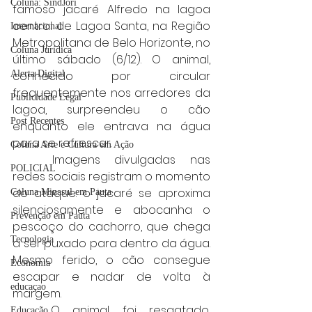
Coluna: SindJori
famoso jacaré Alfredo na lagoa 
central de Lagoa Santa, na Região 
Internacional
Metropolitana de Belo Horizonte, no 
Coluna Jurídica
último sábado (6/12). O animal, 
conhecido por circular 
Alerta Digital
frequentemente nos arredores da 
Publicidade Legal
lagoa, surpreendeu o cão 
Post Recentes
enquanto ele entrava na água 
para se refrescar.
Coluna Arte e Cultura em Ação
	Imagens divulgadas nas 
POLICIAL
redes sociais registram o momento 
do ataque: o jacaré se aproxima 
Coluna Minasul em Pauta
silenciosamente e abocanha o 
Prevenção em Pauta
pescoço do cachorro, que chega 
Tecnologia
a ser puxado para dentro da água. 
Mesmo ferido, o cão consegue 
Economia
escapar e nadar de volta à 
educaçao
margem.
	O animal foi resgatado, 
Educação