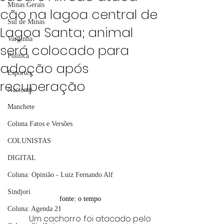
Minas Gerais
cão na lagoa central de
Sul de Minas
Lagoa Santa; animal
Varginha
será colocado para
Política
adoção após
Esportes
recuperação
Nacional
Manchete
Coluna Fatos e Versões
COLUNISTAS
DIGITAL
Coluna: Opinião - Luiz Fernando Alf
Sindjori
fonte: o tempo
Coluna: Agenda 21
	Um cachorro foi atacado pelo 