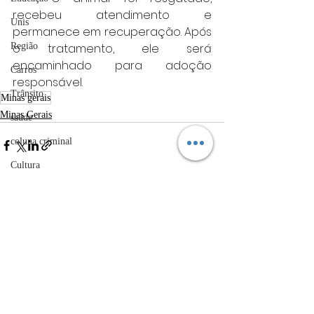
recebeu atendimento e 
Unis
permanece em recuperação. Após 
o tratamento, ele será 
Região
encaminhado para adoção 
Carros
responsável.
Trânsito
Minas gerais
Minas Gerais
saúde
coluna criminal
Cultura
politica
Posts Relacionados
Ver tudo
Acidentes
Câmara municipal
Belo Horizonte
meio ambiente
Industria automotiva