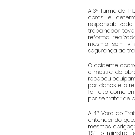
A 3ª Turma do Tri
obras e determ
responsabilizada
trabalhador teve
reforma realizad
mesmo sem vínc
segurança ao tra
O acidente ocorr
o mestre de obra
recebeu equipame
por danos e o rec
foi feito como e
por se tratar de
A 4ª Vara do Trab
entendendo que, p
mesmas obrigaçõ
TST, o ministro