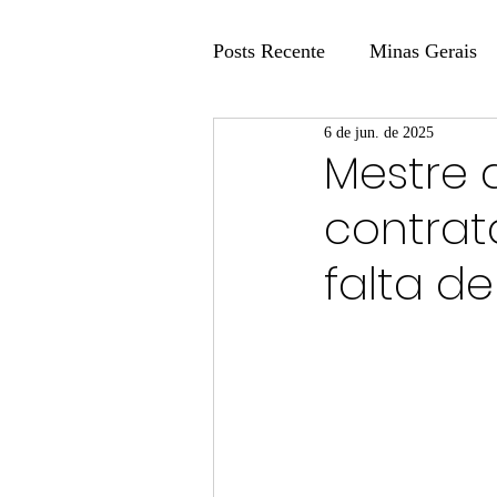
Posts Recente
Minas Gerais
6 de jun. de 2025
Coluna Fatos e Versões
Mestre 
contrat
Coluna: Agenda 21
Colu
falta de
Publicidade Legal
Post 
Coluna Minasul em Pauta
Unis
Região
Carros