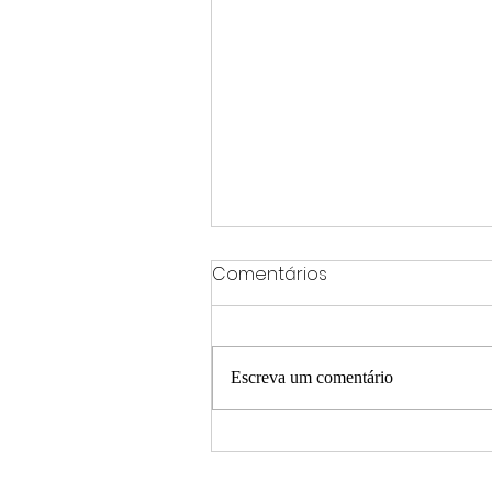
Comentários
Escreva um comentário
Sete projetos da rede
municipal de Varginha sã