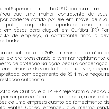
bunal Superior do Trabalho (TST) acolheu recurso 
inou que uma mulher, contratante de seus se
 por acidente sofrido por ele em imóvel de sua 
 o polegar esquerdo decepado por uma serra elé
a em casas para aluguel, em Curitiba (PR). Par
ulo de emprego, a contratante tinha o dever
balhador.
eu em setembro de 2018, um mês após o início da
s, ele era pressionado a terminar rapidamente o
nto de proteção. Na ação, pediu a condenação d
onhecimento do vínculo. Ela, por sua vez, alegou 
mpreitada, com pagamento de R$ 4 mil, e negou re
 prestação autônoma.
alho de Curitiba e o TRT-PR rejeitaram o pedido d
or ser pessoa física e dona da obra, a contratant
es de uma empresa quanto ao fornecimento de EP
 Lelio Bentes Corrêa entendeu que, mesmo send