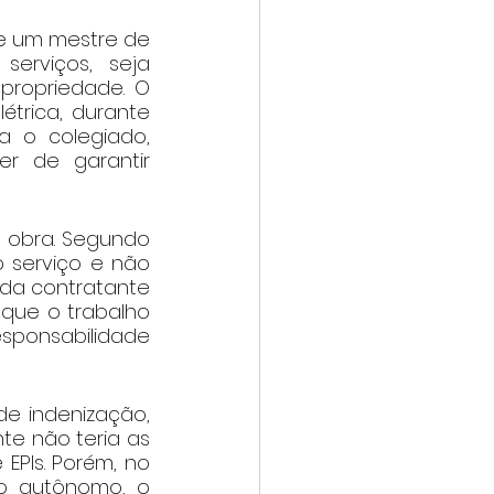
de um mestre de 
rviços, seja 
propriedade. O 
trica, durante 
a o colegiado, 
 de garantir 
 obra. Segundo 
 serviço e não 
a contratante 
que o trabalho 
sponsabilidade 
e indenização, 
e não teria as 
Is. Porém, no 
o autônomo, o 