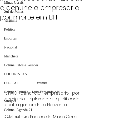
Minas Gerais
e denuncia empresario
Sul de Minas
por morte em BH
Varginha
Política
Esportes
Nacional
Manchete
Coluna Fatos e Versões
COLUNISTAS
DIGITAL
Divulgação
MPMG denuncia empresario por 
Coluna: Opinião - Luiz Fernando Alf
homicidio triplamente qualificado 
Sindjori
contra gari em Belo Horizonte.
Coluna: Agenda 21
O Ministerio Publico de Minas Gerais 