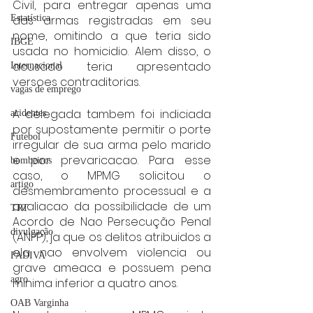
Civil, para entregar apenas uma 
das armas registradas em seu 
Estatística
nome, omitindo a que teria sido 
IBGE
usada no homicidio. Alem disso, o 
acusado teria apresentado 
Internacional
versoes contraditorias.
vagas de emprego
A delegada tambem foi indiciada 
acidentes
por supostamente permitir o porte 
Futebol
irregular de sua arma pelo marido 
e por prevaricacao. Para esse 
bombeiros
caso, o MPMG solicitou o 
artigo
desmembramento processual e a 
avaliacao da possibilidade de um 
TRT
Acordo de Nao Persecução Penal 
divulgação
(ANPP), ja que os delitos atribuidos a 
ela nao envolvem violencia ou 
FADIVA
grave ameaca e possuem pena 
agro
minima inferior a quatro anos.
OAB Varginha