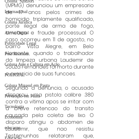
Coluna: SindJori
(MPMG) denunciou um empresario 
de 47 anos pelos crimes de 
Internacional
homicidio triplamente qualificado, 
Coluna Jurídica
porte ilegal de arma de fogo, 
ameaca e fraude processual. O 
Alerta Digital
caso ocorreu em 11 de agosto, no 
Publicidade Legal
bairro Vista Alegre, em Belo 
Horizonte, quando o trabalhador 
Post Recentes
da limpeza urbana Laudemir de 
Coluna Arte e Cultura em Ação
Souza Fernandes foi morto durante 
o exercicio de suas funcoes.
POLICIAL
Coluna Minasul em Pauta
Segundo a denuncia, o acusado 
disparou uma pistola calibre .380 
Prevenção em Pauta
contra a vitima apos se irritar com 
Tecnologia
a breve retencao do transito 
causada pela coleta de lixo. O 
Economia
disparo atingiu o abdomen de 
Laudemir, que nao resistiu. 
educaçao
Testemunhas relataram que, 
Educação