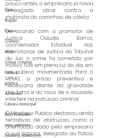
pouco antes, o empresario ja havia 
ameaçado atirar contra a 
Unis
motorista do caminhao de coleta.
Região
De acordo com o promotor de 
Carros
Justica Claudio Barros, 
Trânsito
coordenador Estadual das 
Promotorias de Justica do Tribunal 
saúde
do Juri, o crime foi cometido por 
coluna criminal
motivo futil, em plena luz do dia, em 
via publica movimentada. Para o 
Cultura
MPMG, a prisao preventiva e 
politica
necessaria diante da gravidade 
dos fatos e do risco de o acusado 
Acidentes
interferir na instrucao criminal.
Câmara municipal
O Ministerio Publico destacou ainda 
Belo Horizonte
tentativas de obstrucao, como a 
meio ambiente
orientacao dada pelo empresario 
a sua esposa, delegada da Policia 
Industria automotiva