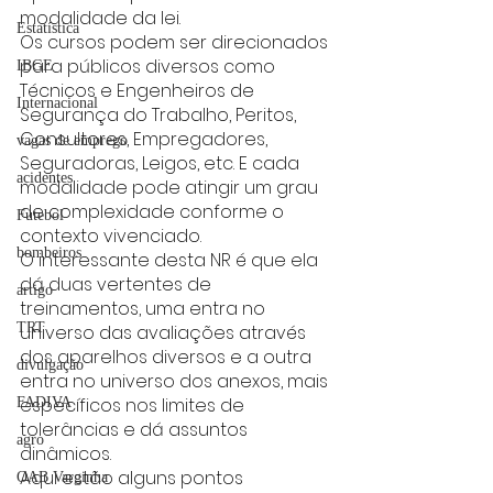
modalidade da lei.
Estatística
Os cursos podem ser direcionados 
para públicos diversos como 
IBGE
Técnicos e Engenheiros de 
Internacional
Segurança do Trabalho, Peritos, 
Consultores, Empregadores, 
vagas de emprego
Seguradoras, Leigos, etc. E cada 
acidentes
modalidade pode atingir um grau 
de complexidade conforme o 
Futebol
contexto vivenciado.
bombeiros
O interessante desta NR é que ela 
dá duas vertentes de 
artigo
treinamentos, uma entra no 
TRT
universo das avaliações através 
dos aparelhos diversos e a outra 
divulgação
entra no universo dos anexos, mais 
específicos nos limites de 
FADIVA
tolerâncias e dá assuntos 
agro
dinâmicos.
Aqui estão alguns pontos 
OAB Varginha