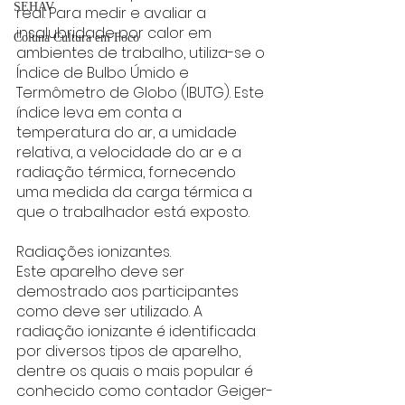
SEHAV
real. Para medir e avaliar a 
insalubridade por calor em 
Coluna Cultura em Foco
ambientes de trabalho, utiliza-se o 
Índice de Bulbo Úmido e 
Termômetro de Globo (IBUTG). Este 
índice leva em conta a 
temperatura do ar, a umidade 
relativa, a velocidade do ar e a 
radiação térmica, fornecendo 
uma medida da carga térmica a 
que o trabalhador está exposto.
Radiações ionizantes.
Este aparelho deve ser 
demostrado aos participantes 
como deve ser utilizado. A 
radiação ionizante é identificada 
por diversos tipos de aparelho, 
dentre os quais o mais popular é 
conhecido como contador Geiger-