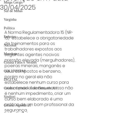
Minas Gerais
30/04/2025
Sul de Minas
Varginha
Política
A Norma Regulamentadora 15 (NR-
Esportes
15)  estabelece a obrigatoriedade 
de treinamentos para os 
Nacional
trabalhadores expostos aos 
seguintes agentes nocivos: 
Manchete
pressão elevada (mergulhadores), 
Coluna Fatos e Versões
poeiras minerais, manganês e 
seus compostos e benzeno, 
COLUNISTAS
porém no geral ela não 
DIGITAL
estabelece nenhum curso para 
outras modalidades, mas isso não 
Coluna: Opinião - Luiz Fernando Alf
é nenhum impedimento, criar um 
Sindjori
curso bem elaborado é uma 
prática de um bom profissional da 
Coluna: Agenda 21
segurança.