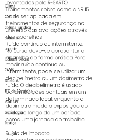
levantados pela R-SARTO 
Clima
Treinamentos sobre como a NR 15 
pode ser aplicada em 
Crime
treinamentos de segurança no 
coluna juridica
universo das avaliações através 
dos aparelhos:
colunista
Ruído contínuo ou intermitente.
esporte
No curso deve-se apresentar o 
aparelho de forma prática. Para 
Coluna Social
medir ruído contínuo ou 
OAB
intermitente, pode-se utilizar um 
decibelímetro ou um dosímetro de 
Mistério
ruído. O decibelímetro é usado 
para medições pontuais em um 
ET de Varginha
determinado local, enquanto o 
Abrasel
dosímetro mede a exposição ao 
ruído ao longo de um período, 
tecnologia
como uma jornada de trabalho.
Justiça
Ruído de impacto.
artigos