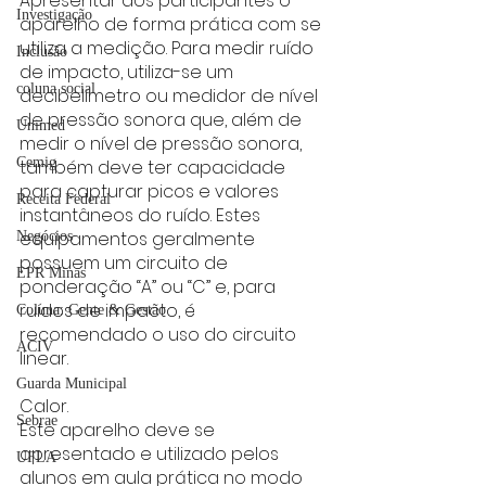
Apresentar aos participantes o 
Investigação
aparelho de forma prática com se 
utiliza a medição. Para medir ruído 
Inclusão
de impacto, utiliza-se um 
coluna social
decibelímetro ou medidor de nível 
de pressão sonora que, além de 
Unimed
medir o nível de pressão sonora, 
Cemig
também deve ter capacidade 
para capturar picos e valores 
Receita Federal
instantâneos do ruído. Estes 
equipamentos geralmente 
Negócios
possuem um circuito de 
EPR Minas
ponderação “A” ou “C” e, para 
ruídos de impacto, é 
Coluna: Gente & Gestão
recomendado o uso do circuito 
ACIV
linear.
Guarda Municipal
Calor.
Sebrae
Este aparelho deve se 
apresentado e utilizado pelos 
UFLA
alunos em aula prática no modo 