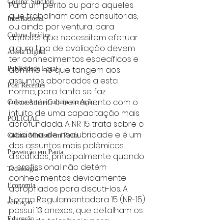
Coluna: SindJori
Para um perito ou para aqueles 
que trabalham com consultorias, 
Internacional
ou ainda por ventura, para 
Coluna Jurídica
aqueles que necessitem efetuar 
algum tipo de avaliação devem 
Alerta Digital
ter conhecimentos específicos e 
domínio no que tangem aos 
Publicidade Legal
assuntos abordados a esta 
Post Recentes
norma, para tanto se faz 
necessário o treinamento com o 
Coluna Arte e Cultura em Ação
intuito de uma capacitação mais 
POLICIAL
aprofundada. A NR 15 trata sobre o 
adicional de insalubridade e é um 
Coluna Minasul em Pauta
dos assuntos mais polêmicos 
Prevenção em Pauta
discutidos, principalmente quando 
o profissional não detém 
Tecnologia
conhecimentos devidamente 
Economia
apropriados para discuti-los. A 
Norma Regulamentadora 15 (NR-15) 
educaçao
possui 13 anexos, que detalham os 
Educação