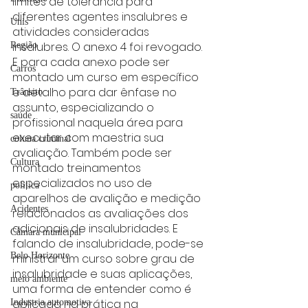
limites de tolerância para 
diferentes agentes insalubres e 
Unis
atividades consideradas 
insalubres. O anexo 4 foi revogado. 
Região
E para cada anexo pode ser 
Carros
montado um curso em específico 
e detalho para dar ênfase no 
Trânsito
assunto, especializando o 
saúde
profissional naquela área para 
executar com maestria sua 
coluna criminal
avaliação. Também pode ser 
Cultura
montado treinamentos 
especializados no uso de 
politica
aparelhos de avalição e medição 
Acidentes
relacionados as avaliações dos 
adicionais de insalubridades. E 
Câmara municipal
falando de insalubridade, pode-se 
Belo Horizonte
ministrar um curso sobre grau de 
insalubridade e suas aplicações, 
meio ambiente
uma forma de entender como é 
aplicada na prática na 
Industria automotiva