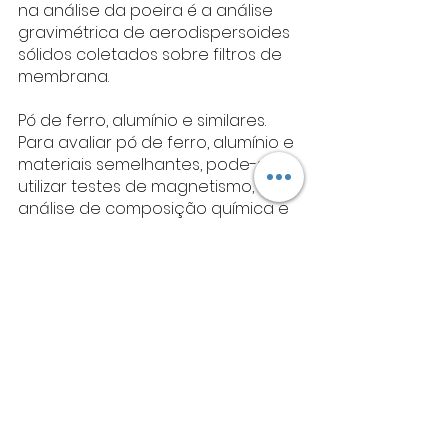
na análise da poeira é a análise 
gravimétrica de aerodispersoides 
sólidos coletados sobre filtros de 
membrana.
Pó de ferro, alumínio e similares.
Para avaliar pó de ferro, alumínio e 
materiais semelhantes, pode-se 
utilizar testes de magnetismo, 
análise de composição química e 
análises de tamanho de partículas.
Espectrometria de absorção 
atômica ou ICP-OES podem ser 
usadas para determinar a 
composição química de amostras 
de pó.
Atividades com agentes biológicos.
Para medir atividades com 
agentes biológicos ocupacionais, 