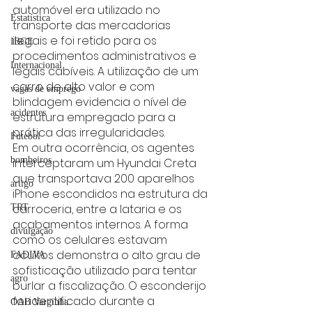
automóvel era utilizado no 
Estatística
transporte das mercadorias 
ilegais e foi retido para os 
IBGE
procedimentos administrativos e 
Internacional
legais cabíveis. A utilização de um 
carro de alto valor e com 
vagas de emprego
blindagem evidencia o nível de 
acidentes
estrutura empregado para a 
prática das irregularidades.
Futebol
Em outra ocorrência, os agentes 
bombeiros
interceptaram um Hyundai Creta 
que transportava 200 aparelhos 
artigo
iPhone escondidos na estrutura da 
carroceria, entre a lataria e os 
TRT
acabamentos internos. A forma 
divulgação
como os celulares estavam 
ocultos demonstra o alto grau de 
FADIVA
sofisticação utilizado para tentar 
agro
burlar a fiscalização. O esconderijo 
foi identificado durante a 
OAB Varginha