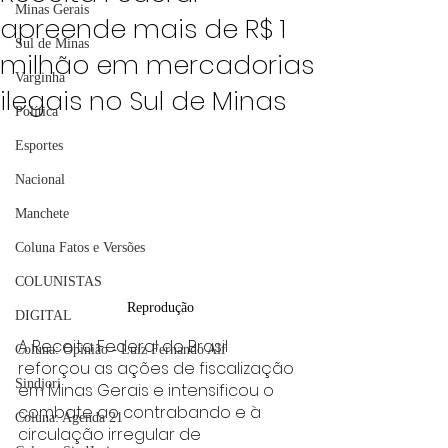
Minas Gerais
apreende mais de R$ 1
Sul de Minas
milhão em mercadorias
Varginha
ilegais no Sul de Minas
Política
Esportes
Nacional
Manchete
Coluna Fatos e Versões
COLUNISTAS
Reprodução
DIGITAL
A Receita Federal do Brasil 
Coluna: Opinião - Luiz Fernando Alf
reforçou as ações de fiscalização 
Sindjori
em Minas Gerais e intensificou o 
combate ao contrabando e à 
Coluna: Agenda 21
circulação irregular de 