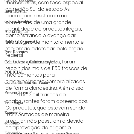
Coluna: SindJori
mercadorias, com foco especial 
na região Sul do estado. As 
Internacional
operações resultaram na 
apreensão de uma grande 
Coluna Jurídica
quantidade de produtos ilegais, 
Alerta Digital
demonstrando o avanço das 
estratégias de monitoramento e 
Publicidade Legal
repressão adotadas pelo órgão 
Post Recentes
federal.
No balanço das ações, foram 
Coluna Arte e Cultura em Ação
recolhidos mais de 1.150 frascos de 
POLICIAL
medicamentos para 
emagrecimento comercializados 
Coluna Minasul em Pauta
de forma clandestina. Além disso, 
Prevenção em Pauta
cerca de 2 mil frascos de 
anabolizantes foram apreendidos. 
Tecnologia
Os produtos, que estavam sendo 
Economia
transportados de maneira 
irregular, não possuíam a devida 
educaçao
comprovação de origem e 
Educação