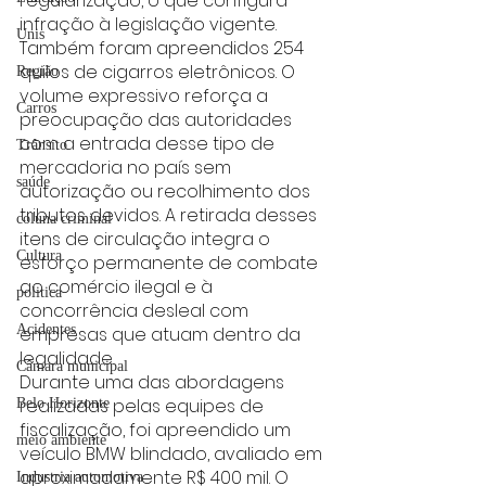
regularização, o que configura 
infração à legislação vigente.
Unis
Também foram apreendidos 254 
quilos de cigarros eletrônicos. O 
Região
volume expressivo reforça a 
Carros
preocupação das autoridades 
com a entrada desse tipo de 
Trânsito
mercadoria no país sem 
saúde
autorização ou recolhimento dos 
tributos devidos. A retirada desses 
coluna criminal
itens de circulação integra o 
Cultura
esforço permanente de combate 
ao comércio ilegal e à 
politica
concorrência desleal com 
Acidentes
empresas que atuam dentro da 
legalidade.
Câmara municipal
Durante uma das abordagens 
realizadas pelas equipes de 
Belo Horizonte
fiscalização, foi apreendido um 
meio ambiente
veículo BMW blindado, avaliado em 
aproximadamente R$ 400 mil. O 
Industria automotiva