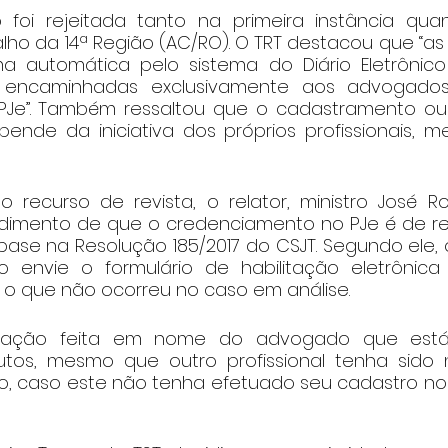
oi rejeitada tanto na primeira instância quant
lho da 14ª Região (AC/RO). O TRT destacou que “as
 automática pelo sistema do Diário Eletrônico 
o encaminhadas exclusivamente aos advogados
PJe”. Também ressaltou que o cadastramento ou 
ende da iniciativa dos próprios profissionais, m
 recurso de revista, o relator, ministro José Ro
dimento de que o credenciamento no PJe é de re
ase na Resolução 185/2017 do CSJT. Segundo ele, o
envie o formulário de habilitação eletrônica
al, o que não ocorreu no caso em análise.
timação feita em nome do advogado que está 
autos, mesmo que outro profissional tenha sido
, caso este não tenha efetuado seu cadastro no PJ