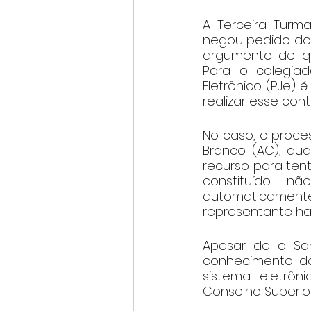
A Terceira Turma
negou pedido do B
argumento de qu
Para o colegiad
Eletrônico (PJe) 
realizar esse cont
No caso, o proce
Branco (AC), qua
recurso para ten
constituído n
automaticamente
representante hab
Apesar de o Sa
conhecimento do 
sistema eletrôn
Conselho Superior