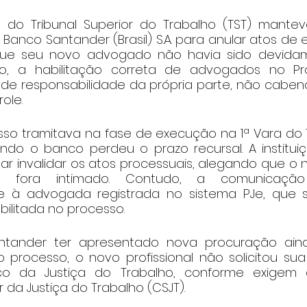
 do Tribunal Superior do Trabalho (TST) mantev
anco Santander (Brasil) S.A. para anular atos de 
e seu novo advogado não havia sido devidame
o, a habilitação correta de advogados no Proc
é de responsabilidade da própria parte, não cabend
role.
sso tramitava na fase de execução na 1ª Vara do T
ndo o banco perdeu o prazo recursal. A institui
tar invalidar os atos processuais, alegando que o
ão fora intimado. Contudo, a comunicação
 à advogada registrada no sistema PJe, que 
ilitada no processo.
ntander ter apresentado nova procuração ain
processo, o novo profissional não solicitou sua 
ico da Justiça do Trabalho, conforme exigem
 da Justiça do Trabalho (CSJT).