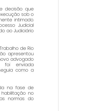
e decisão que 
execução sob o 
nte intimado. 
esso Judicial 
o ao Judiciário 
rabalho de Rio 
ção apresentou 
 novo advogado 
 foi enviada 
seguia como a 
da na fase de 
habilitação no 
 as normas do 