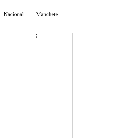
Nacional
Manchete
ernando Alf
Sindjori
ta Digital
ducaçao
Educação