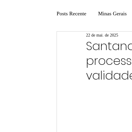
Posts Recente
Minas Gerais
22 de mai. de 2025
Coluna Fatos e Versões
Santand
process
Coluna: Agenda 21
Colu
validad
Publicidade Legal
Post 
Coluna Minasul em Pauta
Unis
Região
Carros