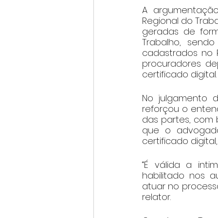
A argumentação f
Regional do Traba
geradas de forma
Trabalho, send
cadastrados no 
procuradores dep
certificado digital.
No julgamento do
reforçou o enten
das partes, com b
que o advogado 
certificado digit
“É válida a in
habilitado nos 
atuar no processo
relator.