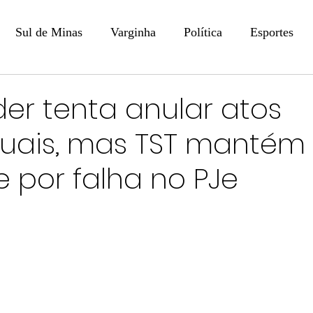
Sul de Minas
Varginha
Política
Esportes
COLUNISTAS
DIGITAL
Coluna: Opinião - Luiz F
er tenta anular atos
uais, mas TST mantém
na: SindJori
Internacional
Coluna Jurídica
Aler
e por falha no PJe
Recentes
Coluna Arte e Cultura em Ação
POLICIAL
Prevenção em Pauta
Tecnologia
Economia
e