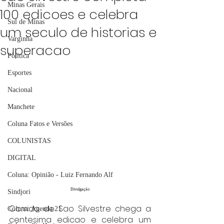
Minas Gerais
100 edicoes e celebra
Sul de Minas
um seculo de historias e
Varginha
superacao
Política
Esportes
Nacional
Manchete
Coluna Fatos e Versões
COLUNISTAS
DIGITAL
Coluna: Opinião - Luiz Fernando Alf
Divulgação
Sindjori
Corrida de Sao Silvestre chega a 
Coluna: Agenda 21
centesima edicao e celebra um 