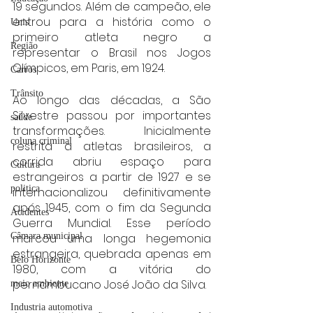
19 segundos. Além de campeão, ele 
entrou para a história como o 
Unis
primeiro atleta negro a 
Região
representar o Brasil nos Jogos 
Olímpicos, em Paris, em 1924.
Carros
Trânsito
Ao longo das décadas, a São 
Silvestre passou por importantes 
saúde
transformações. Inicialmente 
coluna criminal
restrita a atletas brasileiros, a 
corrida abriu espaço para 
Cultura
estrangeiros a partir de 1927 e se 
politica
internacionalizou definitivamente 
após 1945, com o fim da Segunda 
Acidentes
Guerra Mundial. Esse período 
Câmara municipal
marcou uma longa hegemonia 
estrangeira, quebrada apenas em 
Belo Horizonte
1980, com a vitória do 
pernambucano José João da Silva.
meio ambiente
Industria automotiva