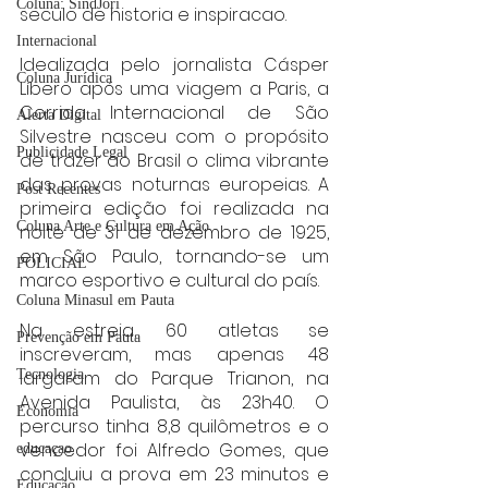
Coluna: SindJori
seculo de historia e inspiracao.
Internacional
Idealizada pelo jornalista Cásper 
Coluna Jurídica
Líbero após uma viagem a Paris, a 
Corrida Internacional de São 
Alerta Digital
Silvestre nasceu com o propósito 
Publicidade Legal
de trazer ao Brasil o clima vibrante 
das provas noturnas europeias. A 
Post Recentes
primeira edição foi realizada na 
Coluna Arte e Cultura em Ação
noite de 31 de dezembro de 1925, 
em São Paulo, tornando-se um 
POLICIAL
marco esportivo e cultural do país.
Coluna Minasul em Pauta
Na estreia, 60 atletas se 
Prevenção em Pauta
inscreveram, mas apenas 48 
Tecnologia
largaram do Parque Trianon, na 
Avenida Paulista, às 23h40. O 
Economia
percurso tinha 8,8 quilômetros e o 
vencedor foi Alfredo Gomes, que 
educaçao
concluiu a prova em 23 minutos e 
Educação