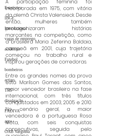
A participação feminina foi 
incorporada em 1975, com vitória 
Estatística
da alemã Christa Valensieck. Desde 
IBGE
então, mulheres também 
protagonizaram histórias 
Internacional
marcantes na competição, como 
vagas de emprego
a brasileira Maria Zeferina Baldaia, 
campeã em 2001, cuja trajetória 
acidentes
começou no trabalho rural e 
Futebol
inspirou gerações de corredoras.
bombeiros
Entre os grandes nomes da prova 
artigo
está Marílson Gomes dos Santos, 
maior vencedor brasileiro na fase 
TRT
internacional, com três títulos 
divulgação
conquistados em 2003, 2005 e 2010. 
No cenário geral, a maior 
FADIVA
vencedora é a portuguesa Rosa 
agro
Mota, com seis conquistas 
consecutivas, seguida pelo 
OAB Varginha
queniano Paul Tergat, com cinco 