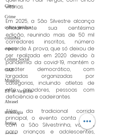
vitórias.
Clima
Crime
Em 2025, a São Silvestre alcança 
oficialmente sua centésima 
coluna juridica
edição, reunindo mais de 50 mil 
colunista
corredores inscritos, número 
recorde. A prova, que só deixou de 
esporte
ser realizada em 2020 devido à 
Coluna Social
pandemia da covid-19, mantém o 
caráter democrático, com 
OAB
largadas organizadas por 
Mistério
categorias, incluindo atletas de 
elite, amadores, pessoas com 
ET de Varginha
deficiência e cadeirantes.
Abrasel
Além da tradicional corrida 
tecnologia
principal, o evento conta ainda 
Justiça
com a São Silvestrinha, voltada 
para crianças e adolescentes, 
artigos
reforçando o compromisso com a 