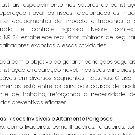
dustriais, especialmente nos setores de constru
aração naval, os riscos relacionados às máquin
rte, equipamentos de impacto e trabalhos a 
rada e controle rigoroso. Nesse contex
NR 34 estabelece requisitos mínimos de seguran
balhadores expostos a essas atividades.
onstrução e reparação naval, mas seus princípios 
áveis em diversos segmentos industriais. O uso
mentas está entre as principais causas de acid
nte de trabalho, reforçando a necessidade de
das preventivas eficazes.
s: Riscos Invisíveis e Altamente Perigosos
, como lixadeiras, esmerilhadeiras, furadeiras, torno
es móveis, apresentam riscos elevados devido à a