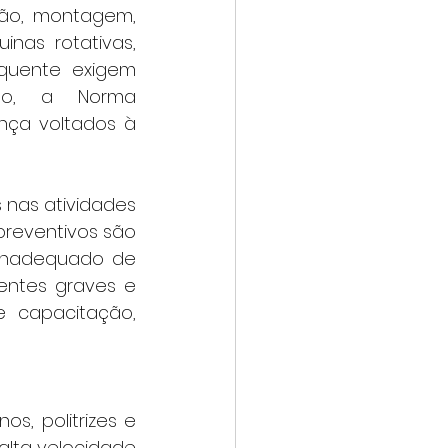
ção, montagem, 
as rotativas, 
quente exigem 
to, a Norma 
ça voltados à 
preventivos são 
 inadequado de 
entes graves e 
 capacitação, 
s, politrizes e 
lta velocidade 