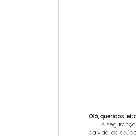
Olá, queridos leit
	A segurança do trabalho é um dos pilares fundamentais para a preservação 
da vida, da saúd