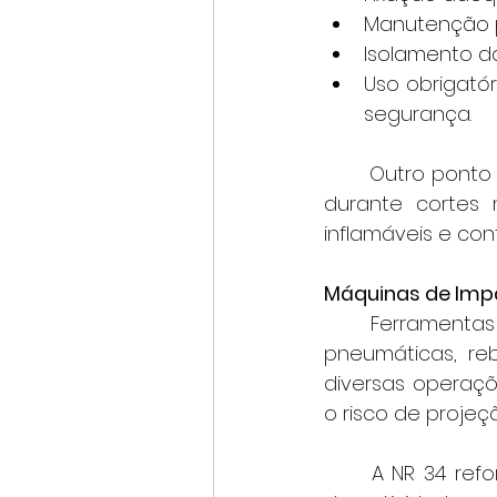
Manutenção p
Isolamento da
Uso obrigatór
segurança.
	Outro ponto importante é o risco de incêndio provocado por faíscas geradas 
durante cortes m
inflamáveis e co
Máquinas de Impa
	Ferramentas e máquinas de impacto, como marteletes, rompedoras, pistolas 
pneumáticas, reb
diversas operaçõe
o risco de projeç
	A NR 34 reforça a necessidade de análise preliminar de risco antes do início 