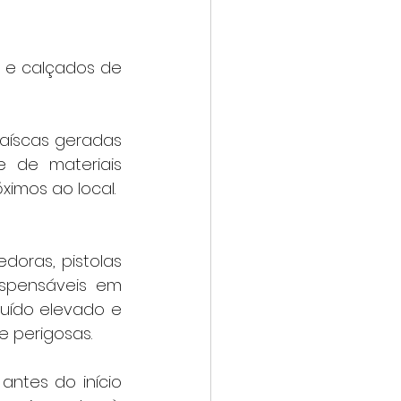
s e calçados de 
e de materiais 
imos ao local.
spensáveis em 
ruído elevado e 
e perigosas.