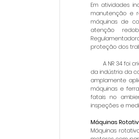
Em atividades in
manutenção e rep
máquinas de co
atenção redob
Regulamentadora 
proteção dos tra
	A NR 34 foi criada com o objetivo de garantir condições seguras nas atividades 
da indústria da c
amplamente aplic
máquinas e ferra
fatais no ambie
inspeções e medi
Máquinas Rotativa
Máquinas rotativas
motores com part