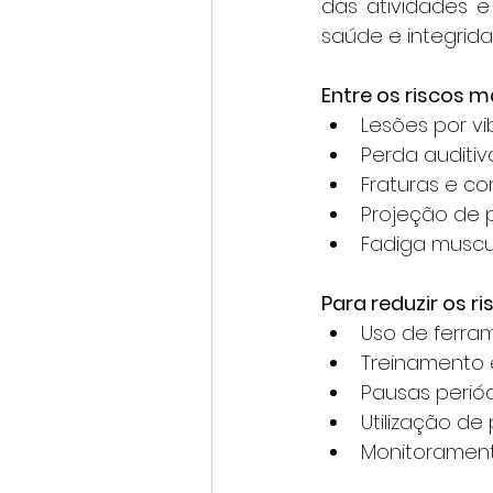
das atividades e
saúde e integrida
Entre os riscos 
Lesões por vi
Perda auditiva
Fraturas e co
Projeção de p
Fadiga muscu
Para reduzir os r
Uso de ferra
Treinamento 
Pausas periód
Utilização de 
Monitorament