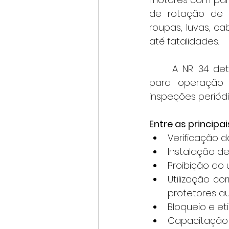
de rotação de 
roupas, luvas, c
até fatalidades.
	A NR 34 determina que os trabalhadores recebam treinamento específico 
para operação 
inspeções periódic
Entre as princip
Verificação 
Instalação de
Proibição do 
Utilização co
protetores au
Bloqueio e e
Capacitação 