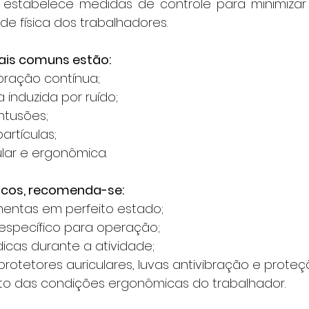
 estabelece medidas de controle para minimizar
de física dos trabalhadores.
mais comuns estão:
bração contínua;
 induzida por ruído;
ntusões;
artículas;
lar e ergonômica.
iscos, recomenda-se:
mentas em perfeito estado;
específico para operação;
icas durante a atividade;
protetores auriculares, luvas antivibração e proteçã
o das condições ergonômicas do trabalhador.