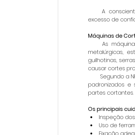
	A conscientização é fundamental, pois muitos acidentes acontecem por 
excesso de confi
Máquinas de Cort
	As máquinas de corte são amplamente utilizadas em oficinas, indústrias 
metalúrgicas, est
guilhotinas, serr
causar cortes pr
	Segundo a NR 34, essas atividades devem possuir procedimentos operacionais 
padronizados e 
partes cortantes.
Os principais cui
Inspeção dos 
Uso de ferra
Fixação adeq