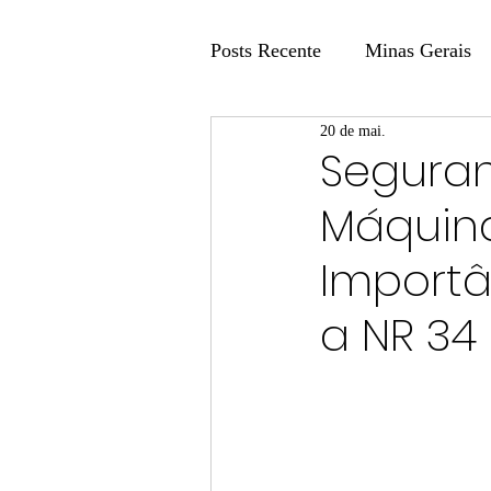
Posts Recente
Minas Gerais
20 de mai.
Coluna Fatos e Versões
Segura
Máquina
Coluna: Agenda 21
Colu
Import
Publicidade Legal
Post 
a NR 34
Coluna Minasul em Pauta
Unis
Região
Carros