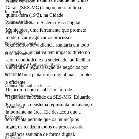
A Secretaria de Estado de Saúde de Minas 
Coluna: SindJori
Gerais (SES-MG) lançou, nesta última 
Internacional
quinta-feira (19/3), na Cidade 
Administrativa, o Sistema Visa Digital 
Coluna Jurídica
Municípios, uma ferramenta que promete 
Alerta Digital
modernizar e agilizar os processos 
Publicidade Legal
regulatórios da vigilância sanitária em todo 
o estado. A iniciativa tem impacto direto no 
Post Recentes
setor econômico e na sociedade, ao facilitar 
Coluna Arte e Cultura em Ação
a abertura e regularização de negócios por 
meio de uma plataforma digital mais simples 
POLICIAL
e eficiente.
Coluna Minasul em Pauta
De acordo com o subsecretário de 
Prevenção em Pauta
Vigilância em Saúde da SES-MG, Eduardo 
Prosdocimi, o sistema representa um avanço 
Tecnologia
importante na área. Ele destacou que a 
Economia
ferramenta permite que os municípios 
mineiros realizem todos os processos da 
educaçao
vigilância sanitária de forma digital, 
Educação