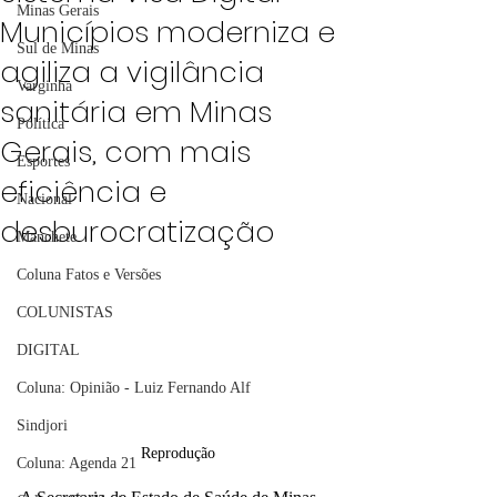
Minas Gerais
Municípios moderniza e
Sul de Minas
agiliza a vigilância
Varginha
sanitária em Minas
Política
Gerais, com mais
Esportes
eficiência e
Nacional
desburocratização
Manchete
Coluna Fatos e Versões
COLUNISTAS
DIGITAL
Coluna: Opinião - Luiz Fernando Alf
Sindjori
Reprodução
Coluna: Agenda 21