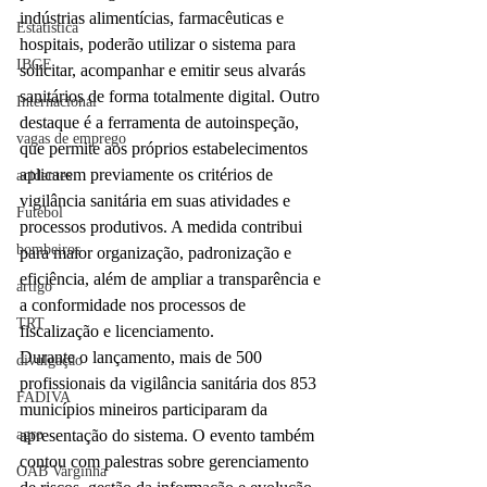
indústrias alimentícias, farmacêuticas e 
Estatística
hospitais, poderão utilizar o sistema para 
IBGE
solicitar, acompanhar e emitir seus alvarás 
sanitários de forma totalmente digital. Outro 
Internacional
destaque é a ferramenta de autoinspeção, 
vagas de emprego
que permite aos próprios estabelecimentos 
aplicarem previamente os critérios de 
acidentes
vigilância sanitária em suas atividades e 
Futebol
processos produtivos. A medida contribui 
bombeiros
para maior organização, padronização e 
eficiência, além de ampliar a transparência e 
artigo
a conformidade nos processos de 
TRT
fiscalização e licenciamento.
Durante o lançamento, mais de 500 
divulgação
profissionais da vigilância sanitária dos 853 
FADIVA
municípios mineiros participaram da 
apresentação do sistema. O evento também 
agro
contou com palestras sobre gerenciamento 
OAB Varginha