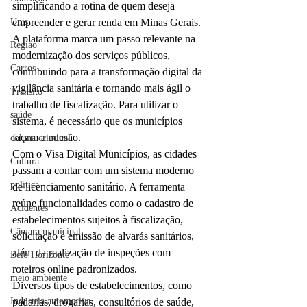
simplificando a rotina de quem deseja 
empreender e gerar renda em Minas Gerais.
Unis
A plataforma marca um passo relevante na 
Região
modernização dos serviços públicos, 
Carros
contribuindo para a transformação digital da 
vigilância sanitária e tornando mais ágil o 
Trânsito
trabalho de fiscalização. Para utilizar o 
saúde
sistema, é necessário que os municípios 
façam a adesão.
coluna criminal
Com o Visa Digital Municípios, as cidades 
Cultura
passam a contar com um sistema moderno 
politica
de licenciamento sanitário. A ferramenta 
reúne funcionalidades como o cadastro de 
Acidentes
estabelecimentos sujeitos à fiscalização, 
Câmara municipal
solicitação e emissão de alvarás sanitários, 
além da realização de inspeções com 
Belo Horizonte
roteiros online padronizados.
meio ambiente
Diversos tipos de estabelecimentos, como 
padarias, drogarias, consultórios de saúde, 
Industria automotiva