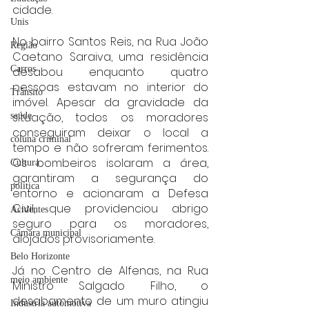
cidade.
Unis
No bairro Santos Reis, na Rua João 
Região
Caetano Saraiva, uma residência 
Carros
desabou enquanto quatro 
pessoas estavam no interior do 
Trânsito
imóvel. Apesar da gravidade da 
situação, todos os moradores 
saúde
conseguiram deixar o local a 
coluna criminal
tempo e não sofreram ferimentos. 
Os bombeiros isolaram a área, 
Cultura
garantiram a segurança do 
politica
entorno e acionaram a Defesa 
Civil, que providenciou abrigo 
Acidentes
seguro para os moradores, 
Câmara municipal
alojados provisoriamente.
Belo Horizonte
Já no Centro de Alfenas, na Rua 
meio ambiente
Ministro Salgado Filho, o 
desabamento de um muro atingiu 
Industria automotiva