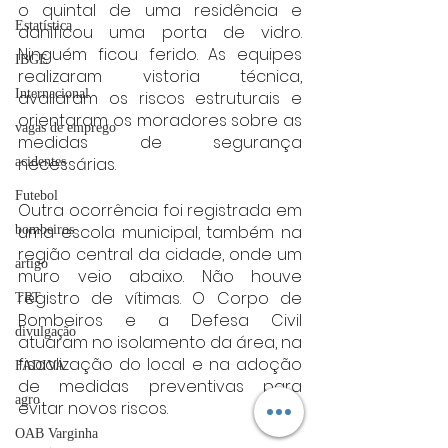
o quintal de uma residência e 
Estatística
danificou uma porta de vidro. 
Ninguém ficou ferido. As equipes 
IBGE
realizaram vistoria técnica, 
Internacional
avaliaram os riscos estruturais e 
orientaram os moradores sobre as 
vagas de emprego
medidas de segurança 
necessárias.
acidentes
Futebol
Outra ocorrência foi registrada em 
uma escola municipal, também na 
bombeiros
região central da cidade, onde um 
artigo
muro veio abaixo. Não houve 
registro de vítimas. O Corpo de 
TRT
Bombeiros e a Defesa Civil 
divulgação
atuaram no isolamento da área, na 
fiscalização do local e na adoção 
FADIVA
de medidas preventivas para 
agro
evitar novos riscos.
OAB Varginha