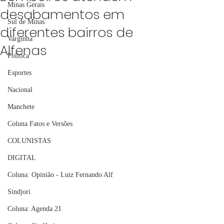
Minas Gerais
desabamentos em
Sul de Minas
diferentes bairros de
Varginha
Alfenas
Política
Esportes
Nacional
Manchete
Coluna Fatos e Versões
COLUNISTAS
DIGITAL
Coluna: Opinião - Luiz Fernando Alf
Sindjori
Coluna: Agenda 21