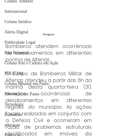
Coluna: SindJori
Internacional
Coluna Jurídica
Alerta Digital
Divulgação
Publicidade Legal
Bombeiros atendem ocorrências 
de desabamentos em diferentes 
Post Recentes
pontos de Alfenas.
Coluna Arte e Cultura em Ação
O Corpo de Bombeiros Militar de 
POLICIAL
Alfenas atendeu, a partir das 6h da 
Coluna Minasul em Pauta
manhã desta quarta-feira (31), 
diversas ocorrências de 
Prevenção em Pauta
desabamentos em diferentes 
Tecnologia
regiões do município. As ações 
foram realizadas em conjunto com 
Economia
a Defesa Civil e ocorreram em 
educaçao
razão de problemas estruturais 
identificados em imóveis da 
Educação