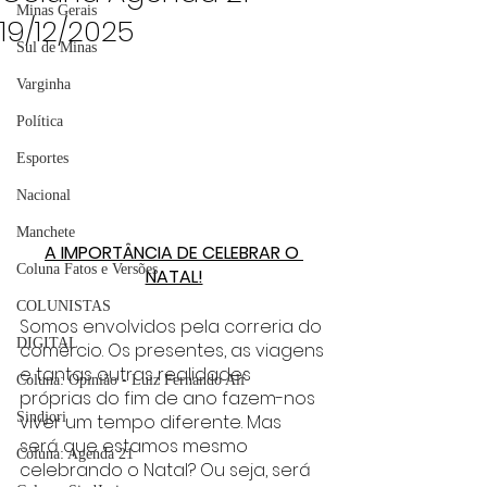
Minas Gerais
19/12/2025
Sul de Minas
Varginha
Política
Esportes
Nacional
Manchete
A IMPORTÂNCIA DE CELEBRAR O 
Coluna Fatos e Versões
NATAL!
COLUNISTAS
Somos envolvidos pela correria do 
DIGITAL
comércio. Os presentes, as viagens 
e tantas outras realidades 
Coluna: Opinião - Luiz Fernando Alf
próprias do fim de ano fazem-nos 
Sindjori
viver um tempo diferente. Mas 
será que estamos mesmo 
Coluna: Agenda 21
celebrando o Natal? Ou seja, será 