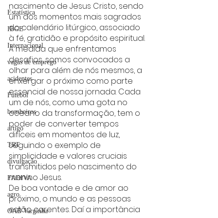
nascimento de Jesus Cristo, sendo 
Estatística
um dos momentos mais sagrados 
do calendário litúrgico, associado 
IBGE
à fé, gratidão e propósito espiritual.
Internacional
À medida que enfrentamos 
desafios, somos convocados a 
vagas de emprego
olhar para além de nós mesmos, a 
acidentes
enxergar o próximo como parte 
essencial de nossa jornada. Cada 
Futebol
um de nós, como uma gota no 
oceano da transformação, tem o 
bombeiros
poder de converter tempos 
artigo
difíceis em momentos de luz, 
seguindo o exemplo de 
TRT
simplicidade e valores cruciais 
divulgação
transmitidos pelo nascimento do 
menino Jesus.
FADIVA
De boa vontade e de amor ao 
agro
próximo, o mundo e as pessoas 
estão carentes. Daí a importância 
OAB Varginha