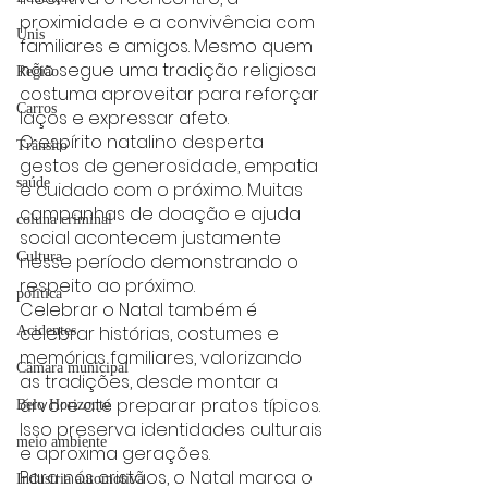
proximidade e a convivência com 
Unis
familiares e amigos. Mesmo quem 
não segue uma tradição religiosa 
Região
costuma aproveitar para reforçar 
Carros
laços e expressar afeto.
O espírito natalino desperta 
Trânsito
gestos de generosidade, empatia 
saúde
e cuidado com o próximo. Muitas 
campanhas de doação e ajuda 
coluna criminal
social acontecem justamente 
Cultura
nesse período demonstrando o 
respeito ao próximo.
politica
Celebrar o Natal também é 
celebrar histórias, costumes e 
Acidentes
memórias familiares, valorizando 
Câmara municipal
as tradições, desde montar a 
árvore até preparar pratos típicos. 
Belo Horizonte
Isso preserva identidades culturais 
meio ambiente
e aproxima gerações.
Para nós cristãos, o Natal marca o 
Industria automotiva