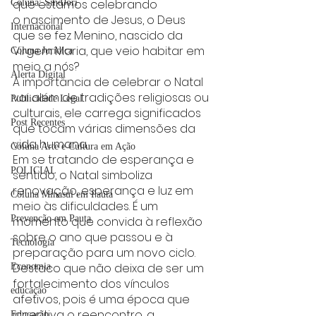
que estamos celebrando 
Coluna: SindJori
o nascimento de Jesus, o Deus 
Internacional
que se fez Menino, nascido da 
Virgem Maria, que veio habitar em 
Coluna Jurídica
meio a nós?
Alerta Digital
A importância de celebrar o Natal 
vai além de tradições religiosas ou 
Publicidade Legal
culturais, ele carrega significados 
Post Recentes
que tocam várias dimensões da 
vida humana.
Coluna Arte e Cultura em Ação
Em se tratando de esperança e 
POLICIAL
sentido, o Natal simboliza 
renovação, esperança e luz em 
Coluna Minasul em Pauta
meio às dificuldades. É um 
Prevenção em Pauta
momento que convida à reflexão 
sobre o ano que passou e à 
Tecnologia
preparação para um novo ciclo.
Destaco que não deixa de ser um 
Economia
fortalecimento dos vínculos 
educaçao
afetivos, pois é uma época que 
incentiva o reencontro, a 
Educação